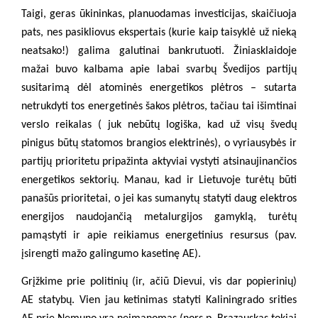
Taigi, geras ūkininkas, planuodamas investicijas, skaičiuoja
pats, nes pasikliovus ekspertais (kurie kaip taisyklė už nieką
neatsako!) galima galutinai bankrutuoti. Žiniasklaidoje
mažai buvo kalbama apie labai svarbų Švedijos partijų
susitarimą dėl atominės energetikos plėtros – sutarta
netrukdyti tos energetinės šakos plėtros, tačiau tai išimtinai
verslo reikalas ( juk nebūtų logiška, kad už visų švedų
pinigus būtų statomos brangios elektrinės), o vyriausybės ir
partijų prioritetu pripažinta aktyviai vystyti atsinaujinančios
energetikos sektorių. Manau, kad ir Lietuvoje turėtų būti
panašūs prioritetai, o jei kas sumanytų statyti daug elektros
energijos naudojančią metalurgijos gamyklą, turėtų
pamąstyti ir apie reikiamus energetinius resursus (pav.
įsirengti mažo galingumo kasetinę AE).
Grįžkime prie politinių (ir, ačiū Dievui, vis dar popierinių)
AE statybų. Vien jau ketinimas statyti Kaliningrado srities