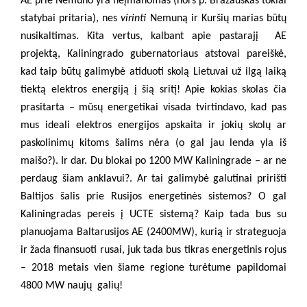
AE prie Nemuno yra neįmanomas (nors p. Brazauskas tokiai
statybai pritaria), nes
virinti
Nemuną ir Kuršių marias būtų
nusikaltimas. Kita vertus, kalbant apie pastarajį AE
projektą, Kaliningrado gubernatoriaus atstovai pareiškė,
kad taip būtų galimybė atiduoti skolą Lietuvai už ilgą laiką
tiektą elektros energiją į šią sritį! Apie kokias skolas čia
prasitarta – mūsų energetikai visada tvirtindavo, kad pas
mus ideali elektros energijos apskaita ir jokių skolų ar
paskolinimų kitoms šalims nėra (o gal jau lenda yla iš
maišo?). Ir dar. Du blokai po 1200 MW Kaliningrade – ar ne
perdaug šiam anklavui?. Ar tai galimybė galutinai pririšti
Baltijos šalis prie Rusijos energetinės sistemos? O gal
Kaliningradas pereis į UCTE sistemą? Kaip tada bus su
planuojama Baltarusijos AE (2400MW), kurią ir strateguoja
ir žada finansuoti rusai, juk tada bus tikras energetinis rojus
– 2018 metais vien šiame regione turėtume papildomai
4800 MW naujų
galių!