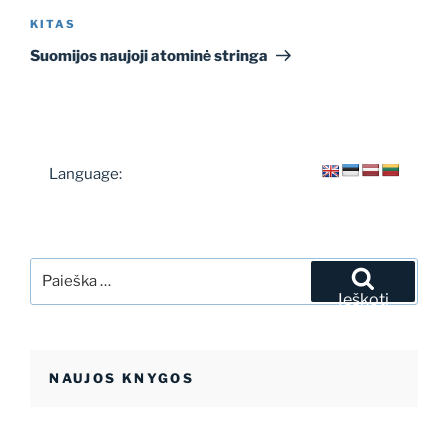
Kitas
KITAS
įrašas
Suomijos naujoji atominė stringa
Language:
Ieškoti:
Ieškoti
NAUJOS KNYGOS