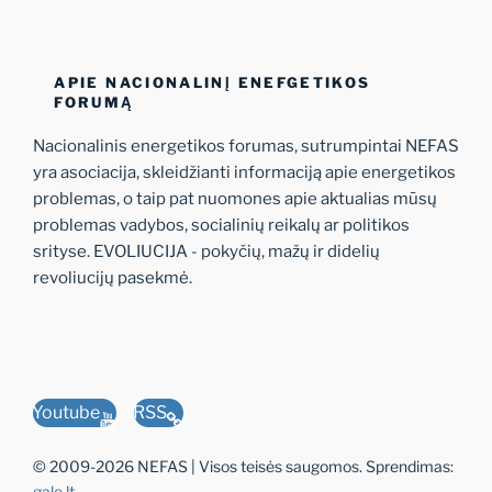
APIE NACIONALINĮ ENEFGETIKOS
FORUMĄ
Nacionalinis energetikos forumas, sutrumpintai NEFAS
yra asociacija, skleidžianti informaciją apie energetikos
problemas, o taip pat nuomones apie aktualias mūsų
problemas vadybos, socialinių reikalų ar politikos
srityse. EVOLIUCIJA - pokyčių, mažų ir didelių
revoliucijų pasekmė.
Youtube
RSS
© 2009-2026 NEFAS | Visos teisės saugomos. Sprendimas:
gale.lt