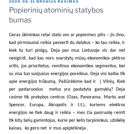
PASKELBTA
2009-08-31
BRONIUS RASIMAS
Popierinių atominių statybos
bumas
Geras ūkininkas retai stato
oro
ar
popierines
pilis – jis žino,
kad pirmiausiai reikia pasverti du dalykus – ko tau reikia, ir
kiek tu turi pinigų. Deja pas mus Lietuvoje vis dar net
nesigirdi, kad kas nors svarstytų mūsų ekonomikos plėtros
sritis, jos prioritetus, remtinus ekonomikos segmentus, bei
su visa tuo susijusius energijos poreikius. Deja visi kalba tik
apie energijos trūkumą. Pažiūrėkime kad ir
į Vilnių. Kiek
per pastaruosius
metus yra pastatyta gamyklų? Deja
rasime tik prekybos centrus (Ozas, Panorama, Marks and
Spencer, Europa, Akropolis ir t.t.), kuriems elektros
energijos ne tiek daug ir reikia – mes čia pasiruošę remti
tik kitų šalių gamintojus, kurie per kelis tarpininkus, užsikėlę
kainas,
ko gero net
ir mus apiplėšinėja .