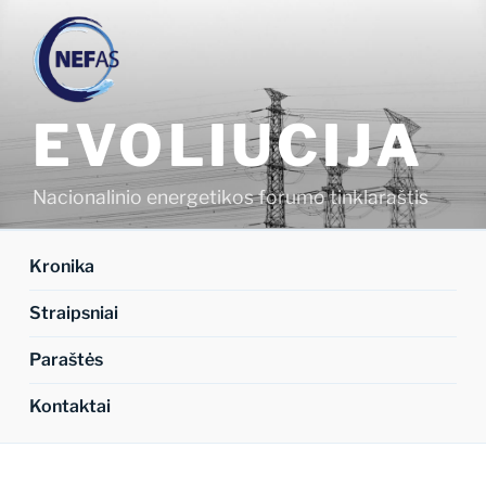
Eiti
prie
turinio
EVOLIUCIJA
Nacionalinio energetikos forumo tinklaraštis
Kronika
Straipsniai
Paraštės
Kontaktai