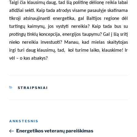
Taigi čia klausimų daug, tad šią politinę dėlionę reikia labai
atidžiai sekti. Kaip tada atrodys visame pasaulyje skatinama
tikroji atsinaujinanti energetika, gal Baltijos regione dėl
turtingų kaimynų, jos vystyti nereikia? Kaip tada bus su
protingų tinklų
koncepcija, energijos taupymu? Gal į šią sritį
nieko nereikia investuoti? Manau, kad mielas skaitytojas
irgi turi daug klausimų, tad,
kol turime laiko, klauskime! Ir
vėl – o kas atsakys?
KATEGORIJOS
STRAIPSNIAI
Navigacija
Ankstesnis
ANKSTESNIS
tarp
įrašas
Energetikos veteranų pareiškimas
įrašų