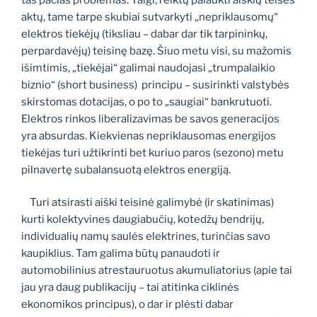
aktų, tame tarpe skubiai sutvarkyti „nepriklausomų“
elektros tiekėjų (tiksliau – dabar dar tik tarpininkų,
perpardavėjų) teisinę bazę. Šiuo metu visi, su mažomis
išimtimis, „tiekėjai“ galimai naudojasi „trumpalaikio
biznio“ (short business) principu – susirinkti valstybės
skirstomas dotacijas, o po to „saugiai“ bankrutuoti.
Elektros rinkos liberalizavimas be savos generacijos
yra absurdas. Kiekvienas nepriklausomas energijos
tiekėjas turi užtikrinti bet kuriuo paros (sezono) metu
pilnavertę subalansuotą elektros energiją.
Turi atsirasti aiški teisinė galimybė (ir skatinimas)
kurti kolektyvines daugiabučių, kotedžų bendrijų,
individualių namų saulės elektrines, turinčias savo
kaupiklius. Tam galima būtų panaudoti ir
automobilinius atrestauruotus akumuliatorius (apie tai
jau yra daug publikacijų – tai atitinka ciklinės
ekonomikos principus), o dar ir plėsti dabar