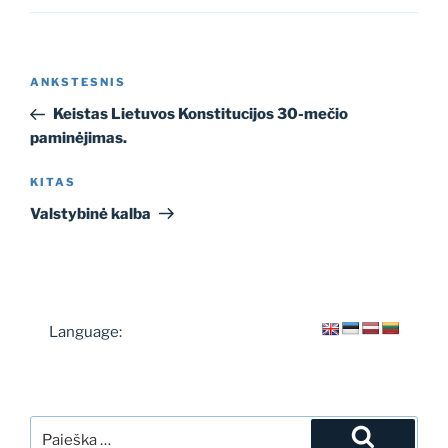
Navigacija
Ankstesnis
ANKSTESNIS
tarp
įrašas
Keistas Lietuvos Konstitucijos 30-mečio
įrašų
paminėjimas.
Kitas
KITAS
įrašas
Valstybinė kalba
Language:
Ieškoti: