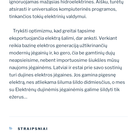
ignoruojamas mažąsias hidroelektrines. Aišku, turėtų
atsirasti ir universalios kompiuterinės programos,
tinkančios tokių elektrinių valdymui.
Trykšti optimizmu, kad greitai tapsime
eksportuojančia elektrą šalimi, dar anksti. Verkiant
reikia bazinę elektros generaciją užtikrinančių
modernių jėgainių ir, ko gero, čia be gamtinių dujų
neapsieisime, nebent importuosime šiukšles mūsų
naujoms jėgainėms. Latviai ir estai prie savo sostinių
turi dujines elektros jėgaines. Jos gamina pigesnę
elektrą, nes atliekama šiluma šildo didmiesčius, o mes
su Elektrėnų dujinėmis jėgainėmis galime šildyti tik
ežerus…
KATEGORIJOS
STRAIPSNIAI