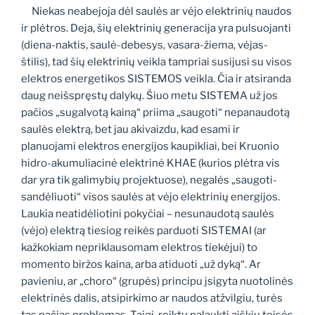
Niekas neabejoja dėl saulės ar vėjo elektrinių naudos
ir plėtros. Deja, šių elektrinių generacija yra pulsuojanti
(diena-naktis, saulė-debesys, vasara-žiema, vėjas-
štilis), tad šių elektrinių veikla tampriai susijusi su visos
elektros energetikos SISTEMOS veikla. Čia ir atsiranda
daug neišspręstų dalykų. Šiuo metu SISTEMA už jos
pačios „sugalvotą kainą“ priima „saugoti“ nepanaudotą
saulės elektrą, bet jau akivaizdu, kad esami ir
planuojami elektros energijos kaupikliai, bei Kruonio
hidro-akumuliacinė elektrinė KHAE (kurios plėtra vis
dar yra tik galimybių projektuose), negalės „saugoti-
sandėliuoti“ visos saulės at vėjo elektrinių energijos.
Laukia neatidėliotini pokyčiai – nesunaudotą saulės
(vėjo) elektrą tiesiog reikės parduoti SISTEMAI (ar
kažkokiam nepriklausomam elektros tiekėjui) to
momento biržos kaina, arba atiduoti „už dyką“. Ar
pavieniu, ar „choro“ (grupės) principu įsigyta nuotolinės
elektrinės dalis, atsipirkimo ar naudos atžvilgiu, turės
tas pačias problemas. Taigi, reiktų palaukti aiškių teisės