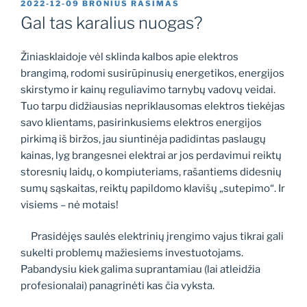
PASKELBTA
2022-12-09
BRONIUS RASIMAS
Gal tas karalius nuogas?
Žiniasklaidoje vėl sklinda kalbos apie elektros
brangimą, rodomi susirūpinusių energetikos, energijos
skirstymo ir kainų reguliavimo tarnybų vadovų veidai.
Tuo tarpu didžiausias nepriklausomas elektros tiekėjas
savo klientams, pasirinkusiems elektros energijos
pirkimą iš biržos, jau siuntinėja padidintas paslaugų
kainas, lyg brangesnei elektrai ar jos perdavimui reiktų
storesnių laidų, o kompiuteriams, rašantiems didesnių
sumų sąskaitas, reiktų papildomo klavišų „sutepimo“. Ir
visiems – nė motais!
Prasidėjęs saulės elektrinių įrengimo vajus tikrai gali
sukelti problemų mažiesiems investuotojams.
Pabandysiu kiek galima suprantamiau (lai atleidžia
profesionalai) panagrinėti kas čia vyksta.