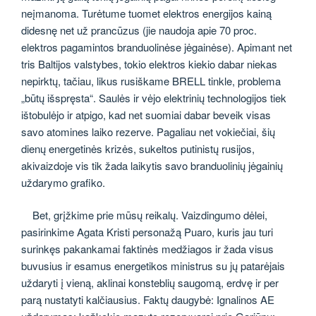
neįmanoma. Turėtume tuomet elektros energijos kainą
didesnę net už prancūzus (jie naudoja apie 70 proc.
elektros pagamintos branduolinėse jėgainėse). Apimant net
tris Baltijos valstybes, tokio elektros kiekio dabar niekas
nepirktų, tačiau, likus rusiškame BRELL tinkle, problema
„būtų išspręsta“. Saulės ir vėjo elektrinių technologijos tiek
ištobulėjo ir atpigo, kad net suomiai dabar beveik visas
savo atomines laiko rezerve. Pagaliau net vokiečiai, šių
dienų energetinės krizės, sukeltos putinistų rusijos,
akivaizdoje vis tik žada laikytis savo branduolinių jėgainių
uždarymo grafiko.
Bet, grįžkime prie mūsų reikalų. Vaizdingumo dėlei,
pasirinkime Agata Kristi personažą Puaro, kuris jau turi
surinkęs pakankamai faktinės medžiagos ir žada visus
buvusius ir esamus energetikos ministrus su jų patarėjais
uždaryti į vieną, aklinai konsteblių saugomą, erdvę ir per
parą nustatyti kalčiausius. Faktų daugybė: Ignalinos AE