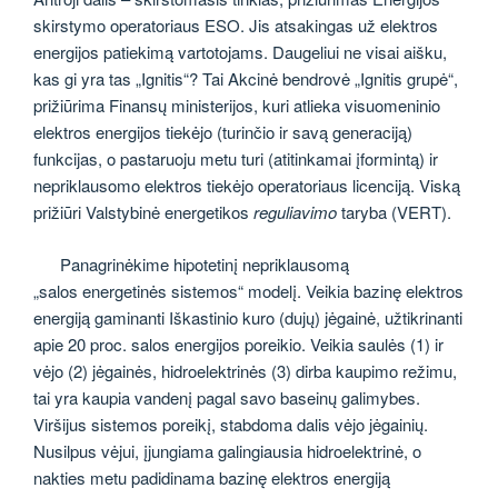
skirstymo operatoriaus ESO. Jis atsakingas už elektros
energijos patiekimą vartotojams. Daugeliui ne visai aišku,
kas gi yra tas „Ignitis“? Tai Akcinė bendrovė „Ignitis grupė“,
prižiūrima Finansų ministerijos, kuri atlieka visuomeninio
elektros energijos tiekėjo (turinčio ir savą generaciją)
funkcijas, o pastaruoju metu turi (atitinkamai įformintą) ir
nepriklausomo elektros tiekėjo operatoriaus licenciją. Viską
prižiūri Valstybinė energetikos
reguliavimo
taryba (VERT).
Panagrinėkime hipotetinį nepriklausomą
„salos energetinės sistemos“ modelį. Veikia bazinę elektros
energiją gaminanti Iškastinio kuro (dujų) jėgainė, užtikrinanti
apie 20 proc. salos energijos poreikio. Veikia saulės (1) ir
vėjo (2) jėgainės, hidroelektrinės (3) dirba kaupimo režimu,
tai yra kaupia vandenį pagal savo baseinų galimybes.
Viršijus sistemos poreikį, stabdoma dalis vėjo jėgainių.
Nusilpus vėjui, įjungiama galingiausia hidroelektrinė, o
nakties metu padidinama bazinę elektros energiją