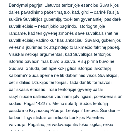
Bandymai pagrįsti Lietuvos teritorijoje esančios Suvalkijos
dalies pavadinimo pakeitimą tuo, kad, girdi – carinė Rusija
sukūrė Suvalkijos guberniją, todėl ten gyvenantieji pasidarė
suvalkiečiais – neturi jokio pagrindo. Istoriografijoje
randame, kad ten gyvenę žmonės save suvalkais (net ne
suvalkiečiais) vadino kur kas anksčiau. Suvalkų gubernijos
vėlesnis įkūrimas tik atspindėjo to laikmečio faktinę padėtį.
Visiškai netikęs argumentas, kad Suvalkijos teritorijos
istorinis pavadinimas buvo Sūduva. Visų pirma buvo ne
Sūduva, o Sūda, bet apie kokį gilios istorijos laikotarpį
kalbame? Sūda apėmė ne tik dabartinės visos Suvalkijos,
bet ir dalies Dzūkijos teritorijas. Tada dar tik formavosi
baltiškasis etnosas. Tose teritorijoje gyvenę baltai
rašytiniuose šaltiniuose vadinami jotvingiais, poleksėnais ar
sūdais. Pagal 1422 m. Melno sutartį Sūdos teritoriją
pasidalino Kryžiuočių Prūsija, Lenkija ir Lietuva. Šiandien –
tai bent lingvistiškai asimiliuota Lenkijos Palenkės
vaivadija. Pagaliau, jei vadovaujantis tokia logika, reikia