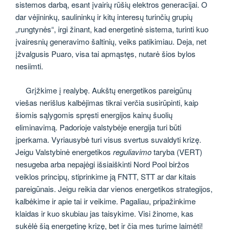
sistemos darbą, esant įvairių rūšių elektros generacijai. O
dar vėjininkų, saulininkų ir kitų interesų turinčių grupių
„rungtynės“, irgi žinant, kad energetinė sistema, turinti kuo
įvairesnių generavimo šaltinių, veiks patikimiau. Deja, net
įžvalgusis Puaro, visa tai apmąstęs, nutarė šios bylos
nesiimti.
Grįžkime į realybę. Aukštų energetikos pareigūnų
viešas nerišlus kalbėjimas tikrai verčia susirūpinti, kaip
šiomis sąlygomis spręsti energijos kainų šuolių
eliminavimą. Padorioje valstybėje energija turi būti
įperkama. Vyriausybė turi visus svertus suvaldyti krizę.
Jeigu Valstybinė energetikos
reguliavimo
taryba (VERT)
nesugeba arba nepajėgi išsiaiškinti Nord Pool biržos
veiklos principų, stiprinkime ją FNTT, STT ar dar kitais
pareigūnais. Jeigu reikia dar vienos energetikos strategijos,
kalbėkime ir apie tai ir veikime. Pagaliau, pripažinkime
klaidas ir kuo skubiau jas taisykime. Visi žinome, kas
sukėlė šią energetinę krizę, bet ir čia mes turime laimėti!