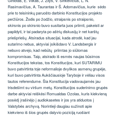
Giniotas, E. Vilkas, J. Žilys, V. Sinkevičius, L. N.
Rasimavičius, A. Taurantas ir Š. Adomavičius, kurie sėdo
prie to teisininkų paruošto darbinio Konstitucijos projekto
peržiūros. Žodis po žodžio, straipsnis po straipsnio,
skirsnis po skirsnio buvo susitarta juos priimti, pakeisti ar
papildyti, ir tai padaryta po aštrių diskusijų ir net karštų
priešpriešų. Atsiradus situacijai, kada atrodė, kad jau
sutarimo nebus, aktyviai įsikišdavo V. Landsbergis ir
nebuvo atvejo, kad nebūtų priimtas jo siūlomas
kompromisas. Taip, atsirado iš esmės naujas būsimos
Konstitucijos tekstas, tos Konstitucijos, kuri SUTARIMU
buvo patvirtinta toje neformalioje dvylikos asmenų grupėje,
kuri buvo patvirtinta Aukščiausioje Taryboje ir vėliau visos
tautos referendume. Šia Konstitucija vadovaujamės jau
trisdešimt su viršum metų. Konstitucijos suderinimo grupės
darbe aktyviai reiškėsi Romualdas Ozolas, kuris kiekvieną
posėdį įrašinėjo į audiokasetes ir jos yra atiduotos į
Valstybės archyvą. Norintieji daugiau sužinoti apie
kiekvieno iš šios grupės dalyvio poziciją ruošiant