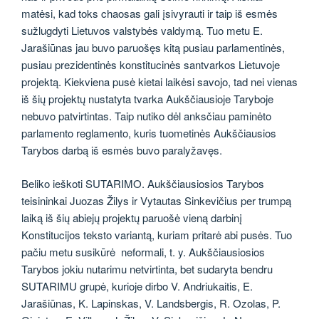
matėsi, kad toks chaosas gali įsivyrauti ir taip iš esmės
sužlugdyti Lietuvos valstybės valdymą. Tuo metu E.
Jarašiūnas jau buvo paruošęs kitą pusiau parlamentinės,
pusiau prezidentinės konstitucinės santvarkos Lietuvoje
projektą. Kiekviena pusė kietai laikėsi savojo, tad nei vienas
iš šių projektų nustatyta tvarka Aukščiausioje Taryboje
nebuvo patvirtintas. Taip nutiko dėl anksčiau paminėto
parlamento reglamento, kuris tuometinės Aukščiausios
Tarybos darbą iš esmės buvo paralyžavęs.
Beliko ieškoti SUTARIMO. Aukščiausiosios Tarybos
teisininkai Juozas Žilys ir Vytautas Sinkevičius per trumpą
laiką iš šių abiejų projektų paruošė vieną darbinį
Konstitucijos teksto variantą, kuriam pritarė abi pusės. Tuo
pačiu metu susikūrė neformali, t. y. Aukščiausiosios
Tarybos jokiu nutarimu netvirtinta, bet sudaryta bendru
SUTARIMU grupė, kurioje dirbo V. Andriukaitis, E.
Jarašiūnas, K. Lapinskas, V. Landsbergis, R. Ozolas, P.