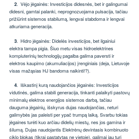
2
. Vėjo jėgainės: Investicijos didesnės, bet ir galingumai
didesni, gamtai palanki, neprognozuojama pulsacija, tačiau
prižiūrint sistemos stabilumą, lengvai stabdoma ir lengvai
atkuriama generacija.
3
. Hidro jėgainės: Didelės investicijos, bet ilgainiui
elektra tampa pigia. Šiuo metu visas hidroelektrines
kompiuterinių technologijų pagalba galima paversti ir
elektros kaupimo (akumuliacijos) įrenginiais (deja, Lietuvoje
visas mažąsias HJ bandoma naikinti!?).
4
. Iškastinį kurą naudojančios jėgainės: Investicijos
vidutinės, galima stabili generacija, tinkanti palaikyti pastovų
minimalų elektros energijos sistemos darbą, tačiau
dauguma jėgainių, išskyrus dujas naudojančias, neturi
galimybės jas paleisti per ypač trumpą laiką. Svarbu tokias
jėgaines turėti kuo arčiau didelių miestų, nes jos gamina ir
šilumą. Dujas naudojantis Elektrėnų devintasis kombinuoto
ciklo blokas (tikrai pastatytas ne vietoje), galimai jau turi