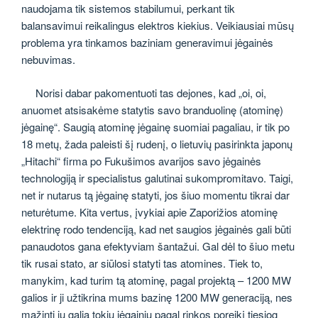
naudojama tik sistemos stabilumui, perkant tik
balansavimui reikalingus elektros kiekius. Veikiausiai mūsų
problema yra tinkamos baziniam generavimui jėgainės
nebuvimas.
Norisi dabar pakomentuoti tas dejones, kad „oi, oi,
anuomet atsisakėme statytis savo branduolinę (atominę)
jėgainę“. Saugią atominę jėgainę suomiai pagaliau, ir tik po
18 metų, žada paleisti šį rudenį, o lietuvių pasirinkta japonų
„Hitachi“ firma po Fukušimos avarijos savo jėgainės
technologiją ir specialistus galutinai sukompromitavo. Taigi,
net ir nutarus tą jėgainę statyti, jos šiuo momentu tikrai dar
neturėtume. Kita vertus, įvykiai apie Zaporižios atominę
elektrinę rodo tendenciją, kad net saugios jėgainės gali būti
panaudotos gana efektyviam šantažui. Gal dėl to šiuo metu
tik rusai stato, ar siūlosi statyti tas atomines. Tiek to,
manykim, kad turim tą atominę, pagal projektą – 1200 MW
galios ir ji užtikrina mums bazinę 1200 MW generaciją, nes
mažinti jų galią tokių jėgainių pagal rinkos poreikį tiesiog