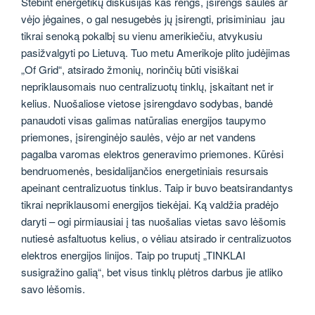
Stebint energetikų diskusijas kas rengs, įsirengs saulės ar
vėjo jėgaines, o gal nesugebės jų įsirengti, prisiminiau jau
tikrai senoką pokalbį su vienu amerikiečiu, atvykusiu
pasižvalgyti po Lietuvą. Tuo metu Amerikoje plito judėjimas
„Of Grid“, atsirado žmonių, norinčių būti visiškai
nepriklausomais nuo centralizuotų tinklų, įskaitant net ir
kelius. Nuošaliose vietose įsirengdavo sodybas, bandė
panaudoti visas galimas natūralias energijos taupymo
priemones, įsirenginėjo saulės, vėjo ar net vandens
pagalba varomas elektros generavimo priemones. Kūrėsi
bendruomenės, besidalijančios energetiniais resursais
apeinant centralizuotus tinklus. Taip ir buvo beatsirandantys
tikrai nepriklausomi energijos tiekėjai. Ką valdžia pradėjo
daryti – ogi pirmiausiai į tas nuošalias vietas savo lėšomis
nutiesė asfaltuotus kelius, o vėliau atsirado ir centralizuotos
elektros energijos linijos. Taip po truputį „TINKLAI
susigražino galią“, bet visus tinklų plėtros darbus jie atliko
savo lėšomis.