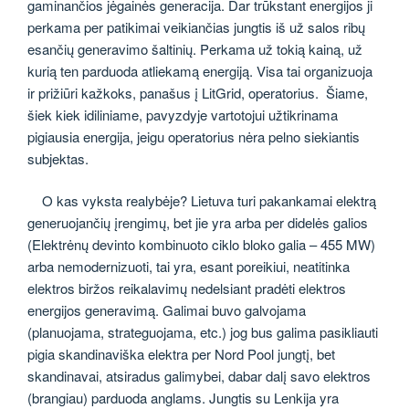
gaminančios jėgainės generacija. Dar trūkstant energijos ji
perkama per patikimai veikiančias jungtis iš už salos ribų
esančių generavimo šaltinių. Perkama už tokią kainą, už
kurią ten parduoda atliekamą energiją. Visa tai organizuoja
ir prižiūri kažkoks, panašus į LitGrid, operatorius. Šiame,
šiek kiek idiliniame, pavyzdyje vartotojui užtikrinama
pigiausia energija, jeigu operatorius nėra pelno siekiantis
subjektas.
O kas vyksta realybėje? Lietuva turi pakankamai elektrą
generuojančių įrengimų, bet jie yra arba per didelės galios
(Elektrėnų devinto kombinuoto ciklo bloko galia – 455 MW)
arba nemodernizuoti, tai yra, esant poreikiui, neatitinka
elektros biržos reikalavimų nedelsiant pradėti elektros
energijos generavimą. Galimai buvo galvojama
(planuojama, strateguojama, etc.) jog bus galima pasikliauti
pigia skandinaviška elektra per Nord Pool jungtį, bet
skandinavai, atsiradus galimybei, dabar dalį savo elektros
(brangiau) parduoda anglams. Jungtis su Lenkija yra