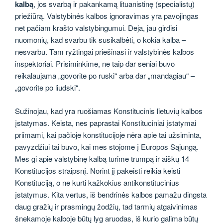
kalbą
, jos svarbą ir pakankamą lituanistinę (specialistų)
priežiūrą. Valstybinės kalbos ignoravimas yra pavojingas
net pačiam krašto valstybingumui. Deja, jau girdisi
nuomonių, kad svarbu tik susikalbėti, o kokia kalba –
nesvarbu. Tam ryžtingai priešinasi ir valstybinės kalbos
inspektoriai. Prisiminkime, ne taip dar seniai buvo
reikalaujama „govorite po ruski“ arba dar „mandagiau“ –
„govorite po liudski“.
Sužinojau, kad yra ruošiamas Konstitucinis lietuvių kalbos
įstatymas. Keista, nes paprastai Konstituciniai įstatymai
priimami, kai pačioje konstitucijoje nėra apie tai užsiminta,
pavyzdžiui tai buvo, kai mes stojome į Europos Sąjungą.
Mes gi apie valstybinę kalbą turime trumpą ir aiškų 14
Konstitucijos straipsnį. Norint jį pakeisti reikia keisti
Konstituciją, o ne kurti kažkokius antikonstitucinius
įstatymus. Kita vertus, iš bendrinės kalbos pamažu dingsta
daug gražių ir prasmingų žodžių, tad tarmių atgaivinimas
šnekamoje kalboje būtų lyg aruodas, iš kurio galima būtų