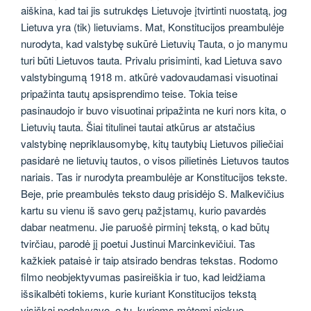
aiškina, kad tai jis sutrukdęs Lietuvoje įtvirtinti nuostatą, jog
Lietuva yra (tik) lietuviams. Mat, Konstitucijos preambulėje
nurodyta, kad valstybę sukūrė Lietuvių Tauta, o jo manymu
turi būti Lietuvos tauta. Privalu prisiminti, kad Lietuva savo
valstybingumą 1918 m. atkūrė vadovaudamasi visuotinai
pripažinta tautų apsisprendimo teise. Tokia teise
pasinaudojo ir buvo visuotinai pripažinta ne kuri nors kita, o
Lietuvių tauta. Šiai titulinei tautai atkūrus ar atstačius
valstybinę nepriklausomybę, kitų tautybių Lietuvos piliečiai
pasidarė ne lietuvių tautos, o visos pilietinės Lietuvos tautos
nariais. Tas ir nurodyta preambulėje ar Konstitucijos tekste.
Beje, prie preambulės teksto daug prisidėjo S. Malkevičius
kartu su vienu iš savo gerų pažįstamų, kurio pavardės
dabar neatmenu. Jie paruošė pirminį tekstą, o kad būtų
tvirčiau, parodė jį poetui Justinui Marcinkevičiui. Tas
kažkiek pataisė ir taip atsirado bendras tekstas. Rodomo
filmo neobjektyvumas pasireiškia ir tuo, kad leidžiama
išsikalbėti tokiems, kurie kuriant Konstitucijos tekstą
visiškai nedalyvavo, o tų, kuriems mėtomi niekuo