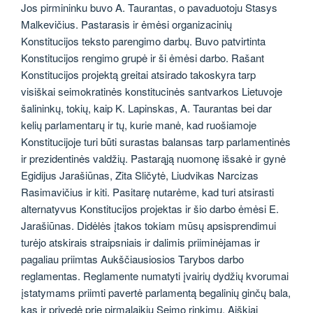
Jos pirmininku buvo A. Taurantas, o pavaduotoju Stasys
Malkevičius. Pastarasis ir ėmėsi organizacinių
Konstitucijos teksto parengimo darbų. Buvo patvirtinta
Konstitucijos rengimo grupė ir ši ėmėsi darbo. Rašant
Konstitucijos projektą greitai atsirado takoskyra tarp
visiškai seimokratinės konstitucinės santvarkos Lietuvoje
šalininkų, tokių, kaip K. Lapinskas, A. Taurantas bei dar
kelių parlamentarų ir tų, kurie manė, kad ruošiamoje
Konstitucijoje turi būti surastas balansas tarp parlamentinės
ir prezidentinės valdžių. Pastarąją nuomonę išsakė ir gynė
Egidijus Jarašiūnas, Zita Sličytė, Liudvikas Narcizas
Rasimavičius ir kiti. Pasitarę nutarėme, kad turi atsirasti
alternatyvus Konstitucijos projektas ir šio darbo ėmėsi E.
Jarašiūnas. Didėlės įtakos tokiam mūsų apsisprendimui
turėjo atskirais straipsniais ir dalimis priiminėjamas ir
pagaliau priimtas Aukščiausiosios Tarybos darbo
reglamentas. Reglamente numatyti įvairių dydžių kvorumai
įstatymams priimti pavertė parlamentą begalinių ginčų bala,
kas ir privedė prie pirmalaikių Seimo rinkimų. Aiškiai