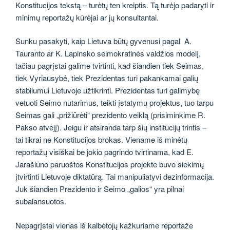
Konstitucijos tekstą – turėtų ten kreiptis. Tą turėjo padaryti ir
minimų reportažų kūrėjai ar jų konsultantai.
Sunku pasakyti, kaip Lietuva būtų gyvenusi pagal A.
Tauranto ar K. Lapinsko seimokratinės valdžios modelį,
tačiau pagrįstai galime tvirtinti, kad šiandien tiek Seimas,
tiek Vyriausybė, tiek Prezidentas turi pakankamai galių
stabilumui Lietuvoje užtikrinti. Prezidentas turi galimybę
vetuoti Seimo nutarimus, teikti įstatymų projektus, tuo tarpu
Seimas gali „prižiūrėti“ prezidento veiklą (prisiminkime R.
Pakso atvejį). Jeigu ir atsiranda tarp šių institucijų trintis –
tai tikrai ne Konstitucijos brokas. Viename iš minėtų
reportažų visiškai be jokio pagrindo tvirtinama, kad E.
Jarašiūno paruoštos Konstitucijos projekte buvo siekimų
įtvirtinti Lietuvoje diktatūrą. Tai manipuliatyvi dezinformacija.
Juk šiandien Prezidento ir Seimo „galios“ yra pilnai
subalansuotos.
Nepagrįstai vienas iš kalbėtojų kažkuriame reportaže