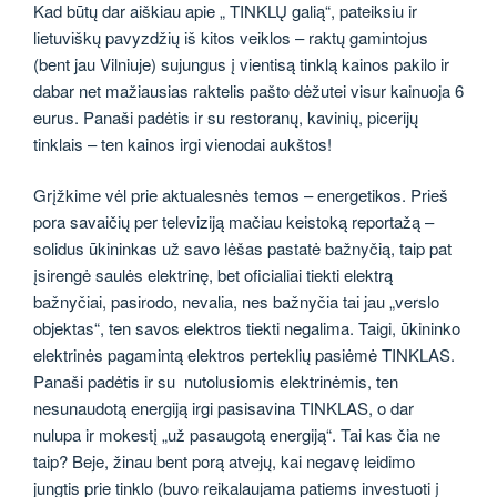
Kad būtų dar aiškiau apie „ TINKLŲ galią“, pateiksiu ir
lietuviškų pavyzdžių iš kitos veiklos – raktų gamintojus
(bent jau Vilniuje) sujungus į vientisą tinklą kainos pakilo ir
dabar net mažiausias raktelis pašto dėžutei visur kainuoja 6
eurus. Panaši padėtis ir su restoranų, kavinių, picerijų
tinklais – ten kainos irgi vienodai aukštos!
Grįžkime vėl prie aktualesnės temos – energetikos. Prieš
pora savaičių per televiziją mačiau keistoką reportažą –
solidus ūkininkas už savo lėšas pastatė bažnyčią, taip pat
įsirengė saulės elektrinę, bet oficialiai tiekti elektrą
bažnyčiai, pasirodo, nevalia, nes bažnyčia tai jau „verslo
objektas“, ten savos elektros tiekti negalima. Taigi, ūkininko
elektrinės pagamintą elektros perteklių pasiėmė TINKLAS.
Panaši padėtis ir su nutolusiomis elektrinėmis, ten
nesunaudotą energiją irgi pasisavina TINKLAS, o dar
nulupa ir mokestį „už pasaugotą energiją“. Tai kas čia ne
taip? Beje, žinau bent porą atvejų, kai negavę leidimo
jungtis prie tinklo (buvo reikalaujama patiems investuoti į