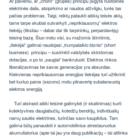
Ar pavieniu, ar „choro“ (grupės) principu įsigyta nuotolinės
elektrinės dalis, atsipirkimo ar naudos atžvilgiu, turės tas
pačias problemas. Taigi, reiktų palaukti aiškių teisės aktų,
tame tarpe skubiai sutvarkyti „nepriklausomų“ elektros
tiekėjų (tiksliau – dabar dar tik tarpininkų, perpardavėjų)
teisinę bazę. Šiuo metu visi, su mažomis išimtimis,
„tiekėjai“ galimai naudojasi „trumpalaikio biznio“ (short
business) principu – susirinkti valstybės skirstomas
dotacijas, o po to „saugiai“ bankrutuoti. Elektros rinkos
liberalizavimas be savos generacijos yra absurdas.
Kiekvienas nepriklausomas energijos tiekėjas turi užtikrinti
bet kuriuo paros (sezono) metu pilnavertę subalansuotą
elektros energiją.
Turi atsirasti aiški teisinė galimybė (ir skatinimas) kurti
kolektyvines daugiabučių, kotedžų bendrijų, individualių
namų saulės elektrines, turinčias savo kaupiklius. Tam
galima būtų panaudoti ir automobilinius atrestauruotus
akumuliatorius (apie tai jau yra daug publikacijų – tai atitinka