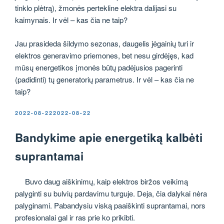
tinklo plėtrą), žmonės pertekline elektra dalijasi su
kaimynais. Ir vėl – kas čia ne taip?
Jau prasideda šildymo sezonas, daugelis jėgainių turi ir
elektros generavimo priemones, bet nesu girdėjęs, kad
mūsų energetikos įmonės būtų padėjusios pagerinti
(padidinti) tų generatorių parametrus. Ir vėl – kas čia ne
taip?
PASKELBTA
2022-08-22
2022-08-22
Bandykime apie energetiką kalbėti
suprantamai
Buvo daug aiškinimų, kaip elektros biržos veikimą
palyginti su bulvių pardavimu turguje. Deja, čia dalykai nėra
palyginami. Pabandysiu viską paaiškinti suprantamai, nors
profesionalai gal ir ras prie ko prikibti.