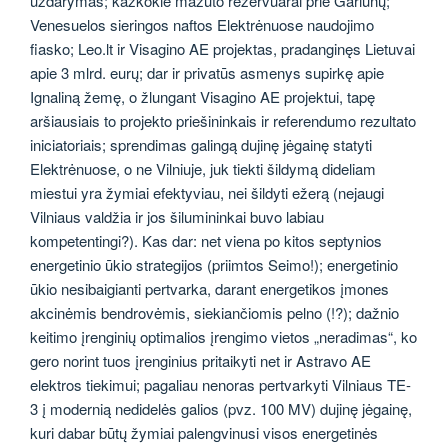
uždarymas; kažkokie mazuto rezervuarai prie Gariūnų;
Venesuelos sieringos naftos Elektrėnuose naudojimo
fiasko; Leo.lt ir Visagino AE projektas, pradanginęs Lietuvai
apie 3 mlrd. eurų; dar ir privatūs asmenys supirkę apie
Ignaliną žemę, o žlungant Visagino AE projektui, tapę
aršiausiais to projekto priešininkais ir referendumo rezultato
iniciatoriais; sprendimas galingą dujinę jėgainę statyti
Elektrėnuose, o ne Vilniuje, juk tiekti šildymą dideliam
miestui yra žymiai efektyviau, nei šildyti ežerą (nejaugi
Vilniaus valdžia ir jos šilumininkai buvo labiau
kompetentingi?). Kas dar: net viena po kitos septynios
energetinio ūkio strategijos (priimtos Seimo!); energetinio
ūkio nesibaigianti pertvarka, darant energetikos įmones
akcinėmis bendrovėmis, siekiančiomis pelno (!?); dažnio
keitimo įrenginių optimalios įrengimo vietos „neradimas“, ko
gero norint tuos įrenginius pritaikyti net ir Astravo AE
elektros tiekimui; pagaliau nenoras pertvarkyti Vilniaus TE-
3 į modernią nedidelės galios (pvz. 100 MV) dujinę jėgainę,
kuri dabar būtų žymiai palengvinusi visos energetinės