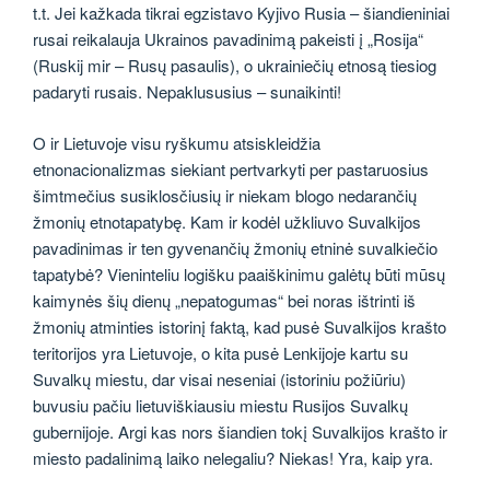
t.t. Jei kažkada tikrai egzistavo Kyjivo Rusia – šiandieniniai
rusai reikalauja Ukrainos pavadinimą pakeisti į „Rosija“
(Ruskij mir – Rusų pasaulis), o ukrainiečių etnosą tiesiog
padaryti rusais. Nepaklususius – sunaikinti!
O ir Lietuvoje visu ryškumu atsiskleidžia
etnonacionalizmas siekiant pertvarkyti per pastaruosius
šimtmečius susiklosčiusių ir niekam blogo nedarančių
žmonių etnotapatybę. Kam ir kodėl užkliuvo Suvalkijos
pavadinimas ir ten gyvenančių žmonių etninė suvalkiečio
tapatybė? Vieninteliu logišku paaiškinimu galėtų būti mūsų
kaimynės šių dienų „nepatogumas“ bei noras ištrinti iš
žmonių atminties istorinį faktą, kad pusė Suvalkijos krašto
teritorijos yra Lietuvoje, o kita pusė Lenkijoje kartu su
Suvalkų miestu, dar visai neseniai (istoriniu požiūriu)
buvusiu pačiu lietuviškiausiu miestu Rusijos Suvalkų
gubernijoje. Argi kas nors šiandien tokį Suvalkijos krašto ir
miesto padalinimą laiko nelegaliu? Niekas! Yra, kaip yra.