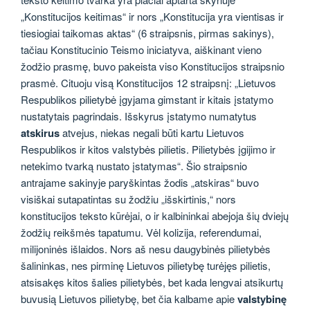
„Konstitucijos keitimas“ ir nors „Konstitucija yra vientisas ir
tiesiogiai taikomas aktas“ (6 straipsnis, pirmas sakinys),
tačiau Konstitucinio Teismo iniciatyva, aiškinant vieno
žodžio prasmę, buvo pakeista viso Konstitucijos straipsnio
prasmė. Cituoju visą Konstitucijos 12 straipsnį: „Lietuvos
Respublikos pilietybė įgyjama gimstant ir kitais įstatymo
nustatytais pagrindais. Išskyrus įstatymo numatytus
atskirus
atvejus, niekas negali būti kartu Lietuvos
Respublikos ir kitos valstybės pilietis. Pilietybės įgijimo ir
netekimo tvarką nustato įstatymas“. Šio straipsnio
antrajame sakinyje paryškintas žodis „atskiras“ buvo
visiškai sutapatintas su žodžiu „išskirtinis,“ nors
konstitucijos teksto kūrėjai, o ir kalbininkai abejoja šių dviejų
žodžių reikšmės tapatumu. Vėl kolizija, referendumai,
milijoninės išlaidos. Nors aš nesu daugybinės pilietybės
šalininkas, nes pirminę Lietuvos pilietybę turėjęs pilietis,
atsisakęs kitos šalies pilietybės, bet kada lengvai atsikurtų
buvusią Lietuvos pilietybę, bet čia kalbame apie
valstybinę