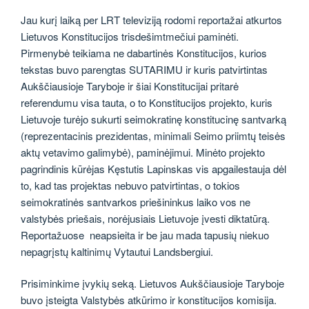
Jau kurį laiką per LRT televiziją rodomi reportažai atkurtos
Lietuvos Konstitucijos trisdešimtmečiui paminėti.
Pirmenybė teikiama ne dabartinės Konstitucijos, kurios
tekstas buvo parengtas SUTARIMU ir kuris patvirtintas
Aukščiausioje Taryboje ir šiai Konstitucijai pritarė
referendumu visa tauta, o to Konstitucijos projekto, kuris
Lietuvoje turėjo sukurti seimokratinę konstitucinę santvarką
(reprezentacinis prezidentas, minimali Seimo priimtų teisės
aktų vetavimo galimybė), paminėjimui. Minėto projekto
pagrindinis kūrėjas Kęstutis Lapinskas vis apgailestauja dėl
to, kad tas projektas nebuvo patvirtintas, o tokios
seimokratinės santvarkos priešininkus laiko vos ne
valstybės priešais, norėjusiais Lietuvoje įvesti diktatūrą.
Reportažuose neapsieita ir be jau mada tapusių niekuo
nepagrįstų kaltinimų Vytautui Landsbergiui.
Prisiminkime įvykių seką. Lietuvos Aukščiausioje Taryboje
buvo įsteigta Valstybės atkūrimo ir konstitucijos komisija.