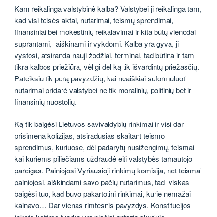
Kam reikalinga valstybinė kalba? Valstybei ji reikalinga tam,
kad visi teisės aktai, nutarimai, teismų sprendimai,
finansiniai bei mokestinių reikalavimai ir kita būtų vienodai
suprantami, aiškinami ir vykdomi. Kalba yra gyva, ji
vystosi, atsiranda nauji žodžiai, terminai, tad būtina ir tam
tikra kalbos priežiūra, vėl gi dėl ką tik išvardintų priežasčių.
Pateiksiu tik porą pavyzdžių, kai neaiškiai suformuluoti
nutarimai pridarė valstybei ne tik moralinių, politinių bet ir
finansinių nuostolių.
Ką tik baigėsi Lietuvos savivaldybių rinkimai ir visi dar
prisimena kolizijas, atsiradusias skaitant teismo
sprendimus, kuriuose, dėl padarytų nusižengimų, teismai
kai kuriems piliečiams uždraudė eiti valstybės tarnautojo
pareigas. Painiojosi Vyriausioji rinkimų komisija, net teismai
painiojosi, aiškindami savo pačių nutarimus, tad viskas
baigėsi tuo, kad buvo pakartotini rinkimai, kurie nemažai
kainavo… Dar vienas rimtesnis pavyzdys. Konstitucijos
teksto keitimo tvarka yra plačiai aptarta skyriuje