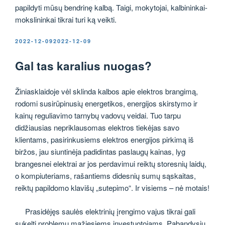
papildyti mūsų bendrinę kalbą. Taigi, mokytojai, kalbininkai-
mokslininkai tikrai turi ką veikti.
PASKELBTA
2022-12-09
2022-12-09
Gal tas karalius nuogas?
Žiniasklaidoje vėl sklinda kalbos apie elektros brangimą,
rodomi susirūpinusių energetikos, energijos skirstymo ir
kainų reguliavimo tarnybų vadovų veidai. Tuo tarpu
didžiausias nepriklausomas elektros tiekėjas savo
klientams, pasirinkusiems elektros energijos pirkimą iš
biržos, jau siuntinėja padidintas paslaugų kainas, lyg
brangesnei elektrai ar jos perdavimui reiktų storesnių laidų,
o kompiuteriams, rašantiems didesnių sumų sąskaitas,
reiktų papildomo klavišų „sutepimo“. Ir visiems – nė motais!
Prasidėjęs saulės elektrinių įrengimo vajus tikrai gali
sukelti problemų mažiesiems investuotojams. Pabandysiu