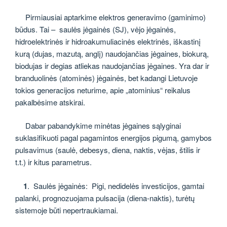
Pirmiausiai aptarkime elektros generavimo (gaminimo)
būdus. Tai – saulės jėgainės (SJ), vėjo jėgainės,
hidroelektrinės ir hidroakumuliacinės elektrinės, iškastinį
kurą (dujas, mazutą, anglį) naudojančias jėgaines, biokurą,
biodujas ir degias atliekas naudojančias jėgaines. Yra dar ir
branduolinės (atominės) jėgainės, bet kadangi Lietuvoje
tokios generacijos neturime, apie „atominius“ reikalus
pakalbėsime atskirai.
Dabar pabandykime minėtas jėgaines sąlyginai
suklasifikuoti pagal pagamintos energijos pigumą, gamybos
pulsavimus (saulė, debesys, diena, naktis, vėjas, štilis ir
t.t.) ir kitus parametrus.
1
. Saulės jėgainės: Pigi, nedidelės investicijos, gamtai
palanki, prognozuojama pulsacija (diena-naktis), turėtų
sistemoje būti nepertraukiamai.