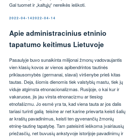
Gal tuomet ir „kaltųjų“ nereikės ieškoti.
PASKELBTA
2022-04-14
2022-04-14
Apie administracinius etninio
tapatumo keitimus Lietuvoje
Pasaulyje buvo sunaikinta milijonai žmonų vadovaujantis
vien klasių kovos ar vienos apibendrintos tautinės
priklausomybės (germanai, slavai) viršenybe prieš kitas
tautas. Deja, šiomis dienomis tiek valstybių mastu, tiek jų
viduje atgimsta etnonacionalizmas. Rusijoje, o kai kur ir
vakaruose, jis jau virsta etnonacizmu ar tiesiog
etnofašizmu. Jo esmė yra ta, kad viena tauta ar jos dalis
tariasi turinti galią teisine ar net karine prievarta keisti šalių
ar kraštų pavadinimus, keisti ten gyvenančių žmonių
etninę-tautinę tapatybę. Tam pateisinti ieškoma įvairiausių
priežasčių, net buvusių ankstyvoje istorijoje pavadinimų ir