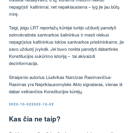
nepagrįsti kaltinimai, net nepaklausiama – lyg jie jau būtų
mirę.
Taigi, jeigu LRT reportažų kūrėjai turėjo užduotį parodyti
seimokratinės santvarkos šalininkus ir mesti niekuo
nepagrįstus kaltininkus tokios santvarkos priešininkams, jie
savo užduotį įvykdė. Jei buvo norėta parodyti dabartinės
Konstitucijos sukūrimo istoriją – tai akivaizdi
dezinformacija.
Straipsnio autorius Liudvikas Narcizas Rasimavičius-
Rasimas yra Nepriklausomybės Akto signataras, vienas iš
dabar veikiančios Konstitucijos kūrėjų.
PASKELBTA
2022-10-02
2022-10-02
Kas čia ne taip?