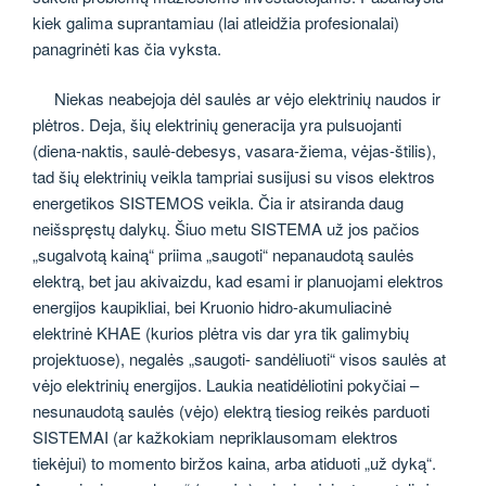
kiek galima suprantamiau (lai atleidžia profesionalai)
panagrinėti kas čia vyksta.
Niekas neabejoja dėl saulės ar vėjo elektrinių naudos ir
plėtros. Deja, šių elektrinių generacija yra pulsuojanti
(diena-naktis, saulė-debesys, vasara-žiema, vėjas-štilis),
tad šių elektrinių veikla tampriai susijusi su visos elektros
energetikos SISTEMOS veikla. Čia ir atsiranda daug
neišspręstų dalykų. Šiuo metu SISTEMA už jos pačios
„sugalvotą kainą“ priima „saugoti“ nepanaudotą saulės
elektrą, bet jau akivaizdu, kad esami ir planuojami elektros
energijos kaupikliai, bei Kruonio hidro-akumuliacinė
elektrinė KHAE (kurios plėtra vis dar yra tik galimybių
projektuose), negalės „saugoti- sandėliuoti“ visos saulės at
vėjo elektrinių energijos. Laukia neatidėliotini pokyčiai –
nesunaudotą saulės (vėjo) elektrą tiesiog reikės parduoti
SISTEMAI (ar kažkokiam nepriklausomam elektros
tiekėjui) to momento biržos kaina, arba atiduoti „už dyką“.