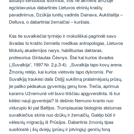
atstatyti senuosius istorinius, vos ne akmens amžiuje
egzistavusius dabartinės Lietuvos etninių kraštų
pavadinimus, Dzūkija turėtų vadintis Dainava, Aukštaitija –
Deltuva, o dabartiniai žemaičiai – kuršiais.
Kas tie suvalkiečiai tyrinėjo ir moksliškai pagrindė savo
išvadas to krašto žemietis medikas antropologas, Lietuvos
Mokslų akademijos narys, habilituotas daktaras,
profesorius Gintautas Čėsnys. Štai kai kurios išvados
(„Suvalkija“, 1997 Nr. 2.p.3-4): „Suvalkija tapo kovų arena.
Žmonių retėjo, kai kurios vietovės tapo dykromis. Per
Suvalkiją traukėsi dalis Didįjį sukilimą pralaimėjusių prūsų,
jie paliko pėdsakus gyventojų genų fone. Trečia, aprimus
karams Užnemunė vėl buvo tirščiau apgyvendinta. Iš kur
kėlėsi nauji gyventojai? Iš dešinio Nemuno kranto nuo
vidurupio iki pat Baltijos. Trumpiausias biologinis atstumas
suvalkiečius skiria nuo dzūkų ir žemaičių. Galėjo būti ir
vėlesnių migracijų iš Prūsijos. Dabartinis žmonių tipas
susiklostė į šių dviejų (prūsų ir jotvingių) genčių foną