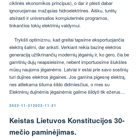
ciklinės ekonomikos principus), o dar ir plėsti dabar
ignoruojamas mažąsias hidroelektrines. Aišku, turėtų
atsirasti ir universalios kompiuterinės programos,
tinkančios tokių elektrinių valdymui.
Trykšti optimizmu, kad greitai tapsime eksportuojančia
elektrą šalimi, dar anksti. Verkiant reikia bazinę elektros
generaciją užtikrinančių modernių jėgainių ir, ko gero, čia be
gamtinių dujų neapsieisime, nebent importuosime šiukšles
mūsų naujoms jėgainėms. Latviai ir estai prie savo sostinių
turi dujines elektros jėgaines. Jos gamina pigesnę elektrą,
nes atliekama šiluma šildo didmiesčius, o mes su
Elektrėnų dujinėmis jėgainėmis galime šildyti tik ežerus…
PASKELBTA
2022-11-21
2022-11-21
Keistas Lietuvos Konstitucijos 30-
mečio paminėjimas.