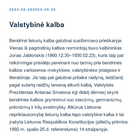
PASKELBTA
2023-05-26
2023-05-26
Valstybinė kalba
Bendrinė lietuvių kalba galutinai susiformavo prieškaryje.
Vienas iš pagrindinių kalbos normintojų buvo kalbininkas
Jonas Jablonskis (1860.12.30–1930.02.23), kuris taip pat
reikšmingai prisidėjo pereinant nuo tarmių prie bendrinės
kalbos vartosenos mokyklose, valstybinėse įstaigose ir
literatūroje. Jis taip pat galutinai pritaikė raidyną, leidžiantį
pagal sutartą raidžių tarseną atkurti kalbą. Valstybės
Prezidentas Antanas Smetona irgi didelį dėmesį skyrė
bendrinės kalbos gryninimui nuo slavizmų, germanizmų,
polonizmų ir kitų svetimybių. Atkūrus Lietuvos
nepriklausomybę lietuvių kalba tapo valstybine kalba ir tai
įrašyta Lietuvos Respublikos Konstitucijos (piliečių priimtos
1992 m. spalio 25 d. referendume) 14 straipsnyje.