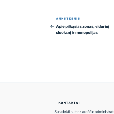
Navigacija
Ankstesnis
ANKSTESNIS
tarp
įrašas
Apie pilkąsias zonas, vidurinį
sluoksnį ir monopolijas
įrašų
KONTAKTAI
Susisiekti su tinklaraščio administrat