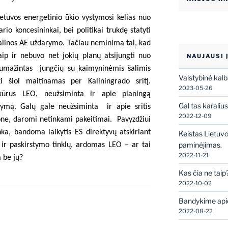
etuvos energetinio ūkio vystymosi kelias nuo
io koncesininkai, bei politikai trukdę statyti
linos AE uždarymo. Tačiau neminima tai, kad
p ir nebuvo net jokių planų atsijungti nuo
NAUJAUSI 
sumažintas
jungčių su kaimyninėmis šalimis
Valstybinė kal
ki šiol maitinamas per Kaliningrado sritį.
2023-05-26
kūrus LEO, neužsiminta ir apie planingą
Gal tas karaliu
gdymą. Galų gale neužsiminta
ir apie sritis
2022-12-09
ne, daromi netinkami pakeitimai.
Pavyzdžiui
nka, bandoma laikytis ES direktyvų atskiriant
Keistas Lietuv
paminėjimas.
r paskirstymo tinklų, ardomas LEO – ar tai
2022-11-21
 be jų?
Kas čia ne taip
2022-10-02
Bandykime apie
2022-08-22