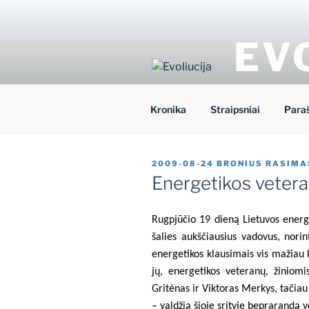
Eiti
prie
turinio
EV
Nacionalinio
Kronika
Straipsniai
Para
PASKELBTA
2009-08-24
BRONIUS RASIMA
Energetikos veter
Rugpjūčio 19 dieną Lietuvos energe
šalies aukščiausius vadovus, norin
energetikos klausimais vis mažiau 
jų, energetikos veteranų, žiniomi
Gritėnas ir Viktoras Merkys, tačia
– valdžią šioje srityje beprarandą v