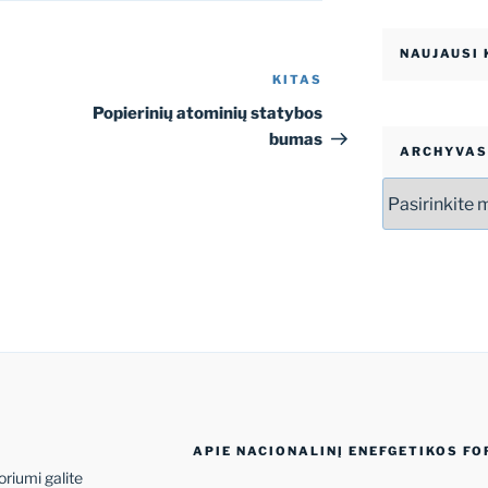
NAUJAUSI
KITAS
Kitas
įrašas
Popierinių atominių statybos
bumas
ARCHYVAS
Archyvas
APIE NACIONALINĮ ENEFGETIKOS F
oriumi galite