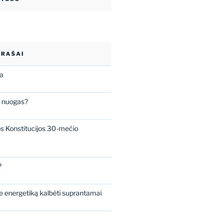
ĮRAŠAI
ba
s nuogas?
os Konstitucijos 30-mečio
?
 energetiką kalbėti suprantamai