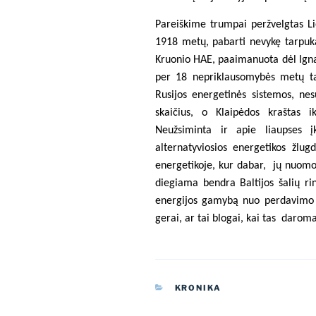
Pareiškime trumpai peržvelgtas Li
1918 metų, pabarti nevykę tarpukar
Kruonio HAE, paaimanuota dėl Igna
per 18 nepriklausomybės metų tai
Rusijos energetinės sistemos, ne
skaičius, o Klaipėdos kraštas i
Neužsiminta ir apie liaupses į
alternatyviosios energetikos žlu
energetikoje, kur dabar,
jų nuomo
diegiama bendra Baltijos šalių ri
energijos gamybą nuo perdavimo i
gerai, ar tai blogai, kai tas
daroma
KATEGORIJOS
KRONIKA