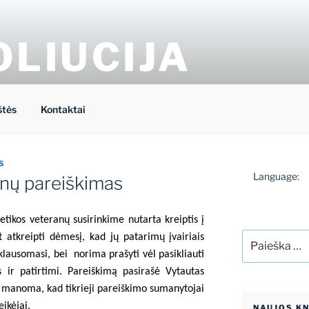
OLIUCIJA
 energetikos forumo tinklaraštis
štės
Kontaktai
S
Language:
anų pareiškimas
tikos veteranų susirinkime nutarta kreiptis į
Ieškoti:
t atkreipti dėmesį, kad jų patarimų įvairiais
klausomasi, bei
norima prašyti vėl pasikliauti
s ir patirtimi. Pareiškimą pasirašė Vytautas
u manoma, kad tikrieji pareiškimo sumanytojai
eikėjai.
NAUJOS K