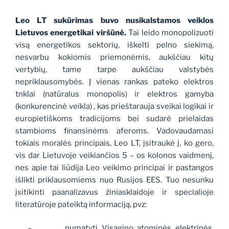
Leo LT sukūrimas buvo nusikalstamos veiklos
Lietuvos energetikai viršūnė.
Tai leido monopolizuoti
visą energetikos sektorių, iškelti pelno siekimą,
nesvarbu kokiomis priemonėmis, aukščiau kitų
vertybių, tame tarpe aukščiau valstybės
nepriklausomybės. Į vienas rankas pateko elektros
tnklai (natūralus monopolis) ir elektros gamyba
(konkurencinė veikla) , kas prieštarauja sveikai logikai ir
europietiškoms tradicijoms bei sudarė prielaidas
stambioms finansinėms aferoms. Vadovaudamasi
tokiais moralės principais, Leo LT, įsitraukė į, ko gero,
vis dar Lietuvoje veikiančios 5 – os kolonos vaidmenį,
nes apie tai liūdija Leo veikimo principai ir pastangos
išlikti priklausomiems nuo Rusijos EES. Tuo nesunku
įsitikinti paanalizavus žiniasklaidoje ir specialioje
literatūroje pateiktą informaciją, pvz:
–
numatyti Visagino atominės elektrinės