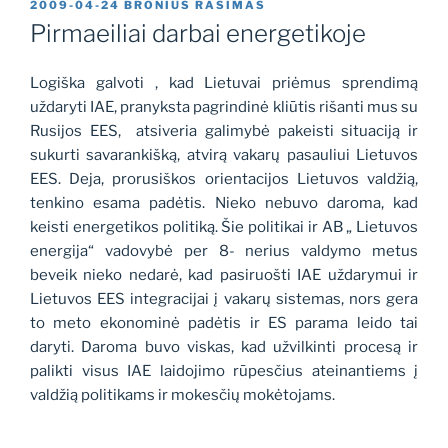
PASKELBTA
2009-04-24
BRONIUS RASIMAS
Pirmaeiliai darbai energetikoje
Logiška galvoti , kad Lietuvai priėmus sprendimą
uždaryti IAE, pranyksta pagrindinė kliūtis rišanti mus su
Rusijos EES,
atsiveria galimybė pakeisti situaciją ir
sukurti savarankišką, atvirą vakarų pasauliui Lietuvos
EES. Deja, prorusiškos orientacijos Lietuvos valdžią,
tenkino esama padėtis. Nieko nebuvo daroma, kad
keisti energetikos politiką. Šie politikai ir AB „ Lietuvos
energija“ vadovybė per 8- nerius valdymo metus
beveik nieko nedarė, kad pasiruošti IAE uždarymui ir
Lietuvos EES integracijai į vakarų sistemas, nors gera
to meto ekonominė padėtis ir ES parama leido tai
daryti. Daroma buvo viskas, kad užvilkinti procesą ir
palikti visus IAE laidojimo rūpesčius ateinantiems į
valdžią politikams ir mokesčių mokėtojams.