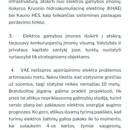
infrastruktūrą, atskirti nuo elektros gamybos įmonių,
išskyrus Kruonio hidroakumuliacinę elektrinę (KHAE)
bei Kauno HES, kaip teikiančias sistemines paslaugas
perdavimo tinklui.
3.
Elektros gamybos įmones išskirti į atskirą,
tarpusavy konkuruojančių įmonių visumą. Valstybės ir
privataus kapitalo santykį jose, turėtų nustatyti
vyriausybė tik strateginiams objektams.
4.
VAE neišspres apsirūpinimo elektra problemos
artimiausiu metu. Naivu tikėtis, kad statysime greičiau
už suomius, taigi statybai reikės nemažiau 10 metų.
Branduolinę jėgainę galima pradėti projektuoti, tik
prieš tai atlikus nepriklausomą galimybių studiją, turint
verslo planą bei paklausos elektros energijai augimo
prognozes. Ko gero, atlikus išsamų tyrimą paaiškės, kad
turimų elektros šaltinių galios pakaks iki to momento,
kai sulauksim 4-os kartos, žymiai saugesnių,