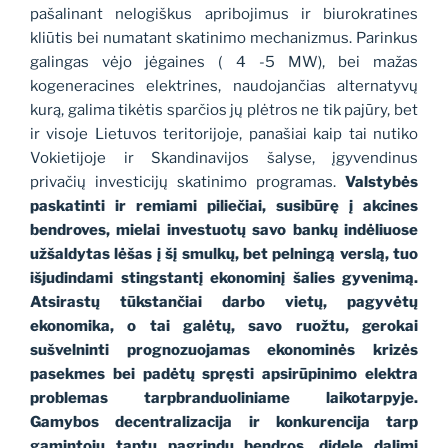
pašalinant nelogiškus apribojimus ir biurokratines
kliūtis bei numatant skatinimo mechanizmus. Parinkus
galingas vėjo jėgaines ( 4 -5 MW), bei mažas
kogeneracines elektrines, naudojančias alternatyvų
kurą, galima tikėtis sparčios jų plėtros ne tik pajūry, bet
ir visoje Lietuvos teritorijoje, panašiai kaip tai nutiko
Vokietijoje ir Skandinavijos šalyse, įgyvendinus
privačių investicijų skatinimo programas.
Valstybės
paskatinti ir remiami piliečiai, susibūrę į akcines
bendroves, mielai investuotų savo bankų indėliuose
užšaldytas lėšas į šį smulkų, bet pelningą verslą, tuo
išjudindami stingstantį ekonominį šalies gyvenimą.
Atsirastų tūkstančiai darbo vietų, pagyvėtų
ekonomika, o tai galėtų, savo ruožtu, gerokai
sušvelninti prognozuojamas ekonominės krizės
pasekmes bei padėtų spręsti apsirūpinimo elektra
problemas tarpbranduoliniame laikotarpyje.
Gamybos decentralizacija ir konkurencija tarp
gamintojų taptų pagrindu bendros, didele dalimi