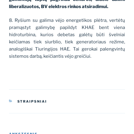
liberalizuotos, BV elektros rinkos atsiradimui.
8. Ryšium su galima vėjo energetikos plėtra, vertėtų
pramąstyt galimybę papildyt KHAE bent viena
hidroturbina, kurios debetas galėtų būti švelniai
keičiamas tiek siurblio, tiek generatoriaus režime,
analogiškai Tiuringijos HAE. Tai gerokai palengvintų
sistemos darbą, keičiantis vėjo greičiui.
KATEGORIJOS
STRAIPSNIAI
Navigacija