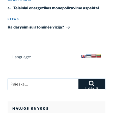
Ankstesnis
ANKSTESNIS
tarp
įrašas
Teisiniai energetikos monopolizavimo aspektai
įrašų
Kitas
KITAS
įrašas
Ką darysim su atominės vizija?
Language:
Ieškoti:
Ieškoti
NAUJOS KNYGOS