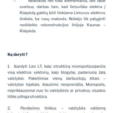
–
Neatliktas net toks elementarus, bet labai
svarbus, darbas tam, kad lietuviška elektra į
Klaipėdą galėtų būti tiekiama Lietuvos elektros
tinklais, be rusų malonės. Reikėjo tik palyginti
nedidelės rekonstrukcijos linijoje Kaunas –
Klaipėda.
Ką daryti ?
1.
Išardyti Leo LT, kaip struktūrą monopolizuojančia
visą elektros sektorių, kaip blogybę, padariusią žalą
valstybei. Pakeitimas vienų darbuotojų kitais –
valstybei lojaliais, klausimo nesprendžia. Monopolis,
nepriklausomai nuo to valstybinis ar privatus, visados
išliks ydinga struktūra.
2.
Perdavimo tinklus – valstybės valdomą