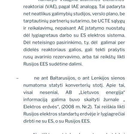
reaktoriai (VAE), pagal IAE analogą. Tai padaryta
net neatlikus galimybių studijos, verslo plano, be
tarptautinių partnerių sutarimo, be UCTE sąlygų
ir reikalavimų, nepaisant AE įstatymo nuostatų
dėl lygiagretaus darbo su ES elektros sistema.
Dėl neteisingo pasirinkimo, t.y. dėl
galimai per
didelės reaktoriaus galios, gali tekti prašytis
rusų avarinio rezervavimo, arba tai reikštų likti
Rusijos EES sudėtine dalimi.
–
ne ant Baltarusijos, o ant Lenkijos sienos
numatoma statyti konverterių stotį. Apie tai,
visai neseniai, AB „Lietuvos energija“
informaciją galima buvo skaityti žurnale „
Elektros erdvės“, (2008 m. Nr.2). Tai reiškia likti
Rusijos elektros standartų erdvėje ir lygiagrečiai
dirbti ne su ES, o su Rusijos EES.