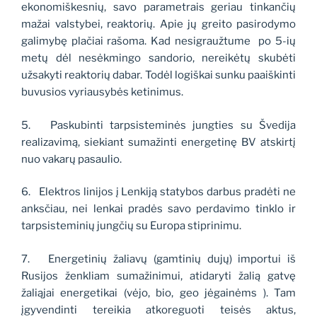
ekonomiškesnių, savo parametrais geriau tinkančių
mažai valstybei, reaktorių. Apie jų greito pasirodymo
galimybę plačiai rašoma. Kad nesigraužtume
po 5-ių
metų dėl nesėkmingo sandorio, nereikėtų skubėti
užsakyti reaktorių dabar. Todėl logiškai sunku paaiškinti
buvusios vyriausybės ketinimus.
5.
Paskubinti tarpsisteminės jungties su Švedija
realizavimą, siekiant sumažinti energetinę BV atskirtį
nuo vakarų pasaulio.
6.
Elektros linijos į Lenkiją statybos darbus pradėti ne
anksčiau, nei lenkai pradės savo perdavimo tinklo ir
tarpsisteminių jungčių su Europa stiprinimu.
7.
Energetinių žaliavų (gamtinių dujų) importui iš
Rusijos ženkliam sumažinimui, atidaryti žalią gatvę
žaliąjai energetikai (vėjo, bio, geo jėgainėms ). Tam
įgyvendinti tereikia atkoreguoti teisės aktus,