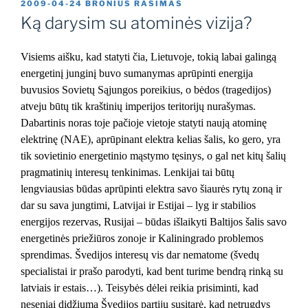
PASKELBTA
2009-04-24
BRONIUS RASIMAS
Ką darysim su atominės vizija?
Visiems aišku, kad statyti čia, Lietuvoje, tokią labai galingą
energetinį junginį buvo sumanymas aprūpinti energija
buvusios Sovietų Sąjungos poreikius, o bėdos (tragedijos)
atveju būtų tik kraštinių imperijos teritorijų nurašymas.
Dabartinis noras toje pačioje vietoje statyti naują atominę
elektrinę (NAE), aprūpinant elektra kelias šalis, ko gero, yra
tik sovietinio energetinio mąstymo tęsinys, o gal net kitų šalių
pragmatinių interesų tenkinimas.
Lenkijai tai būtų
lengviausias būdas aprūpinti elektra savo šiaurės rytų zoną ir
dar su sava jungtimi, Latvijai ir Estijai – lyg ir stabilios
energijos rezervas, Rusijai – būdas išlaikyti Baltijos šalis savo
energetinės priežiūros zonoje ir Kaliningrado problemos
sprendimas. Švedijos interesų vis dar nematome (švedų
specialistai ir prašo parodyti, kad bent turime bendrą rinką su
latviais ir estais…). Teisybės dėlei reikia prisiminti, kad
neseniai didžiuma Švedijos partijų susitarė, kad netrugdys