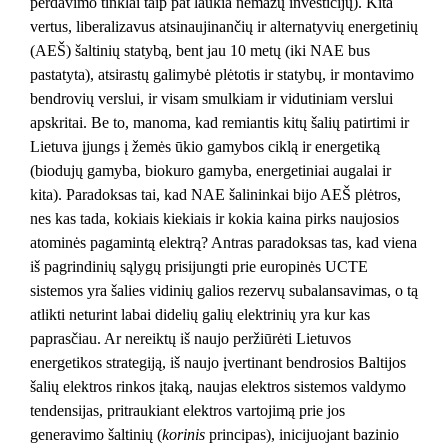
perdavimo tinklai taip pat laukia nemažų investicijų). Kita
vertus, liberalizavus atsinaujinančių ir alternatyvių energetinių
(AEŠ) šaltinių statybą, bent jau 10 metų (iki NAE bus
pastatyta), atsirastų galimybė plėtotis ir statybų, ir montavimo
bendrovių verslui, ir visam smulkiam ir vidutiniam verslui
apskritai. Be to, manoma, kad remiantis kitų šalių patirtimi ir
Lietuva įjungs į žemės ūkio gamybos ciklą ir energetiką
(biodujų gamyba, biokuro gamyba, energetiniai augalai ir
kita). Paradoksas tai, kad NAE šalininkai bijo AEŠ plėtros,
nes kas tada, kokiais kiekiais ir kokia kaina pirks naujosios
atominės pagamintą elektrą? Antras paradoksas tas, kad viena
iš pagrindinių sąlygų prisijungti prie europinės UCTE
sistemos yra šalies vidinių galios rezervų subalansavimas, o tą
atlikti neturint labai didelių galių elektrinių yra kur kas
paprasčiau. Ar nereiktų iš naujo peržiūrėti Lietuvos
energetikos strategiją, iš naujo įvertinant bendrosios Baltijos
šalių elektros rinkos įtaką, naujas elektros sistemos valdymo
tendensijas, pritraukiant elektros vartojimą prie jos
generavimo šaltinių (
korinis
principas), inicijuojant bazinio