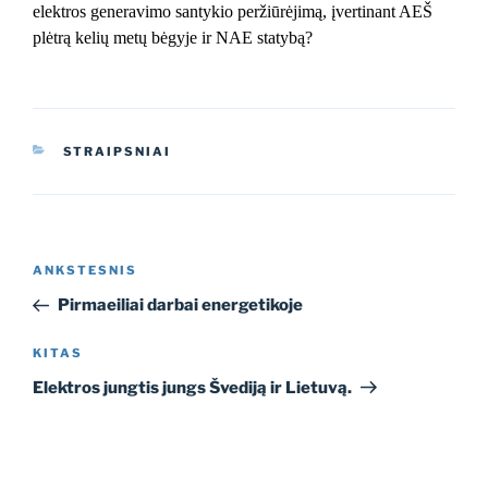
elektros generavimo santykio peržiūrėjimą, įvertinant AEŠ
plėtrą kelių metų bėgyje ir NAE statybą?
KATEGORIJOS
STRAIPSNIAI
Navigacija
Ankstesnis
ANKSTESNIS
tarp
įrašas
Pirmaeiliai darbai energetikoje
įrašų
Kitas
KITAS
įrašas
Elektros jungtis jungs Švediją ir Lietuvą.