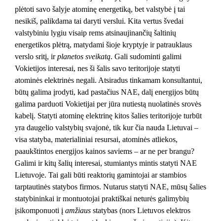
plėtoti savo šalyje atominę energetiką, bet valstybė į tai
nesikiš, palikdama tai daryti verslui. Kita vertus švedai
valstybiniu lygiu visaip rems atsinaujinančių šaltinių
energetikos plėtrą, matydami šioje kryptyje ir patrauklaus
verslo sritį, ir
planetos sveikatą
. Gali sudominti galimi
Vokietijos interesai, nes ši šalis savo teritorijoje statyti
atominės elektrinės negali. Atsiradus tinkamam konsultantui,
būtų galima įrodyti, kad pastačius NAE, dalį energijos būtų
galima parduoti Vokietijai per jūra nutiestą nuolatinės srovės
kabelį. Statyti atominę elektrinę kitos šalies teritorijoje turbūt
yra daugelio valstybių svajonė, tik kur čia nauda Lietuvai –
visa statyba, materialiniai resursai, atominės atliekos,
paaukštintos energijos kainos saviems – ar ne per brangu?
Galimi ir kitų šalių interesai, stumiantys mintis statyti NAE
Lietuvoje. Tai gali būti reaktorių gamintojai ar stambios
tarptautinės statybos firmos. Nutarus statyti NAE, mūsų šalies
statybininkai ir montuotojai praktiškai neturės galimybių
įsikomponuoti į
amžiaus
statybas (nors Lietuvos elektros