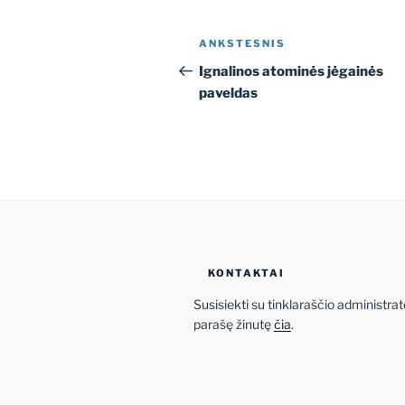
Navigacija
Ankstesnis
ANKSTESNIS
tarp
įrašas
Ignalinos atominės jėgainės
paveldas
įrašų
KONTAKTAI
Susisiekti su tinklaraščio administrat
parašę žinutę
čia
.