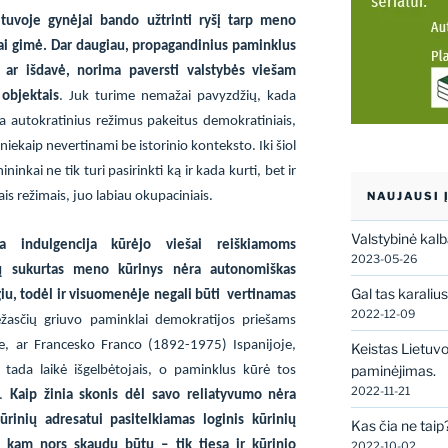
tuvoje gynėjai bando užtrinti ryšį tarp meno
niai gimė. Dar daugiau, propagandinius paminklus
 ar išdavė, norima paversti valstybės viešam
objektais
. Juk turime nemažai pavyzdžių, kada
ba autokratinius režimus pakeitus demokratiniais,
i niekaip nevertinami be istorinio konteksto.
Iki šiol
nkai ne tik turi pasirinkti ką ir kada kurti, bet ir
NAUJAUSI 
ais režimais, juo labiau okupaciniais.
Valstybinė kal
ra indulgencija kūrėjo viešai reiškiamoms
2023-05-26
ų sukurtas meno kūrinys nėra autonomiškas
Gal tas karaliu
lgiu, todėl ir visuomenėje negali būti
vertinamas
2022-12-09
ežasčių griuvo paminklai demokratijos priešams
e, ar Francesko Franco (1892-1975) Ispanijoje,
Keistas Lietuv
paminėjimas.
tada laikė išgelbėtojais, o paminklus kūrė tos
2022-11-21
i.
Kaip žinia skonis dėl savo reliatyvumo nėra
ūrinių adresatui pasitelkiamas loginis kūrinių
Kas čia ne taip
kam nors skaudu būtų – tik tiesa ir kūrinio
2022-10-02