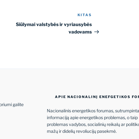
KITAS
Kitas
įrašas
Siūlymai valstybės ir vyriausybės
vadovams
APIE NACIONALINĮ ENEFGETIKOS F
oriumi galite
Nacionalinis energetikos forumas, sutrumpintai
informaciją apie energetikos problemas, o tai
problemas vadybos, socialinių reikalų ar politi
mažų ir didelių revoliucijų pasekmė.