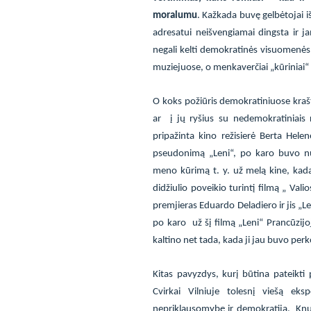
moralumu
. Kažkada buvę gelbėtojai i
adresatui neišvengiamai dingsta ir jam 
negali kelti demokratinės visuomenės 
muziejuose, o menkaverčiai „kūriniai“ 
O koks požiūris demokratiniuose kraš
ar
į jų ryšius su nedemokratiniais r
pripažinta kino režisierė Berta Hele
pseudonimą „Leni“, po karo buvo nut
meno kūrimą t. y. už melą kine, kada 
didžiulio poveikio turintį filmą „ Vali
premjieras Eduardo Deladiero ir jis „Le
po karo
už šį filmą „Leni“ Prancūzijo
kaltino net tada, kada ji jau buvo per
Kitas pavyzdys, kurį būtina pateikti
Cvirkai Vilniuje tolesnį viešą ek
nepriklausomybę ir demokratiją.
Knu