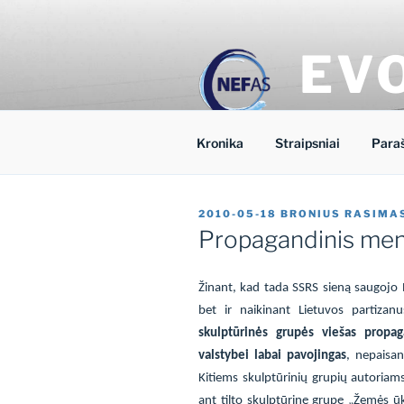
Eiti
prie
turinio
EV
Nacionalinio 
Kronika
Straipsniai
Para
PASKELBTA
2010-05-18
BRONIUS RASIMA
Propagandinis me
Žinant, kad tada SSRS sieną saugojo
bet ir naikinant Lietuvos partiza
skulptūrinės grupės viešas prop
valstybei
labai pavojingas
, nepaisan
Kitiems skulptūrinių grupių autoriam
ant tilto skulptūrinę grupę „Žemės ūk