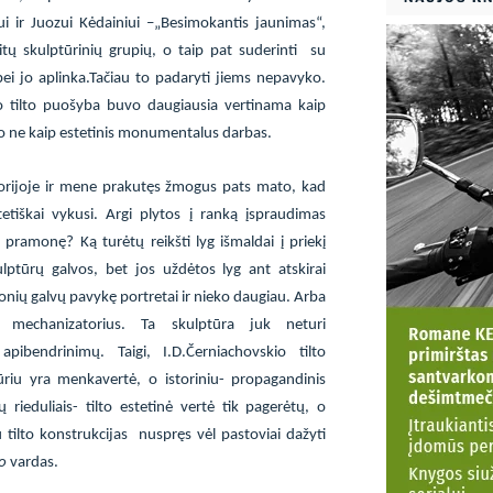
i ir Juozui Kėdainiui –„Besimokantis jaunimas“,
itų skulptūrinių grupių, o taip pat suderinti
su
bei jo aplinka.Tačiau to padaryti jiems nepavyko.
o tilto puošyba buvo daugiausia vertinama kaip
 o ne kaip estetinis monumentalus darbas.
orijoje ir mene prakutęs žmogus pats mato, kad
etiškai vykusi. Argi plytos į ranką įspraudimas
 pramonę? Ką turėtų reikšti lyg išmaldai į priekį
kulptūrų galvos, bet jos uždėtos lyg ant atskirai
nių galvų pavykę portretai ir nieko daugiau. Arba
mechanizatorius. Ta skulptūra juk neturi
ibendrinimų. Taigi, I.D.Černiachovskio tilto
riu yra menkavertė, o istoriniu- propagandinis
 rieduliais- tilto estetinė vertė tik pagerėtų, o
u tilto konstrukcijas
nuspręs vėl pastoviai dažyti
jo
vardas.