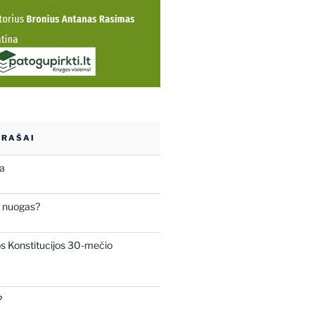
ĮRAŠAI
ba
s nuogas?
os Konstitucijos 30-mečio
?