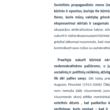
Sovietinio propagandinio meno Lie
kūrinio ir epochos, kurioje tie kūri
tiems, kurie mūsų valstybę griovė
eksponavimui skirtais ir
saugomais 
okupacijos atsikračiusiose šalyse, ar
sukurti ir viešai eksponuojami kūrinia
griežtai laikomasi nuomonės, kad menini
kontroliuoti savo ryšius su autokratini
Praeityje sukurti kūriniai nė
nedemokratinėms pažiūroms, o j
socialinių ir politinių
reiškinių atžvi
tik dėl paties savęs
. Dėl tokių pri
Augusto Pinochet (1915-2006) Čilėj
nors nemaža dalis visuomenės juos 
visuomenės skonį atitikę menininka
estetinis dėsnis , tad pasikeitus k
vertinimas, kuris remiasi – kad ir