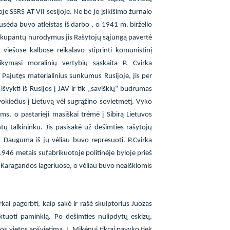
e SSRS AT VII sesijoje. Ne be jo įsikišimo žurnalo
sėda buvo atleistas iš darbo , o 1941 m. birželio
l okupantų nurodymus jis Rašytojų sąjungą pavertė
, viešose kalbose reikalavo stiprinti komunistinį
ikymąsi moralinių vertybių sąskaita P. Cvirka
Pajutęs materialinius sunkumus Rusijoje, jis per
išvykti iš Rusijos į JAV ir tik „saviškių“ budrumas
okiečius į Lietuvą vėl sugrąžino sovietmetį. Vyko
s, o pastarieji masiškai trėmė į Sibirą Lietuvos
tų talkininku. Jis pasisakė už dešimties rašytojų
. Dauguma iš jų vėliau buvo represuoti. P.Cvirka
1946 metais sufabrikuotoje politinėje byloje prieš
 Karagandos lageriuose, o vėliau buvo neaiškiomis
kai pagerbti, kaip sakė ir rašė skulptorius Juozas
tuoti paminklą. Po dešimties nulipdytų eskizų,
os vietos apšvietimą, J. Mikėnui tikrai pavyko tiek