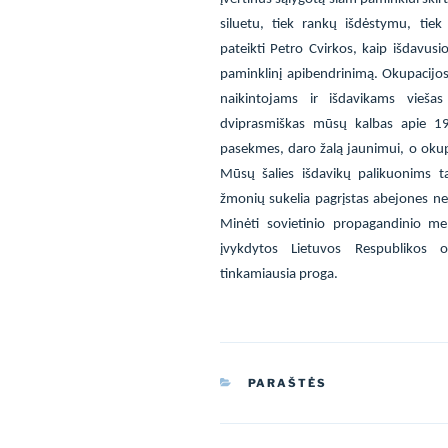
siluetu, tiek rankų išdėstymu, tie
pateikti Petro Cvirkos, kaip išdavusio
paminklinį apibendrinimą.
Okupacijos
naikintojams ir išdavikams vieša
dviprasmiškas mūsų kalbas apie 19
pasekmes, daro žalą jaunimui, o okupa
Mūsų šalies išdavikų palikuonims t
žmonių sukelia pagrįstas abejones nep
Minėti sovietinio propagandinio men
įvykdytos Lietuvos Respublikos 
tinkamiausia proga.
KATEGORIJOS
PARAŠTĖS