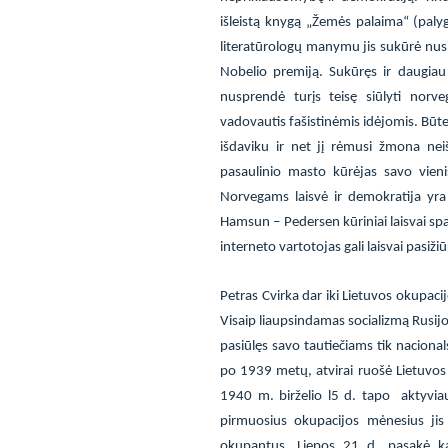
išleistą knygą „Žemės palaima“ (palyg
literatūrologų manymu jis sukūrė nus
Nobelio premiją. Sukūręs ir daugiau 
nusprendė turįs teisę siūlyti norve
vadovautis fašistinėmis idėjomis. Būt
išdaviku ir net jį rėmusi žmona nei
pasaulinio masto kūrėjas savo vieni
Norvegams laisvė ir demokratija yra 
Hamsun – Pedersen kūriniai laisvai spau
interneto vartotojas gali laisvai pasižiū
Petras Cvirka dar iki Lietuvos okupacij
Visaip liaupsindamas socializmą Rusijoj
pasiūlęs savo tautiečiams tik nacionals
po 1939 metų, atvirai ruošė Lietuvos
1940 m. birželio l5 d. tapo
aktyvia
pirmuosius okupacijos mėnesius jis 
okupantus. Liepos 21 d. pasakė ka