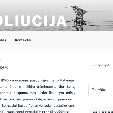
OLIUCIJA
energetikos forumo tinklaraštis
štės
Kontaktai
S
Language:
nas
 NKVD kariuomenė, pasižymėjusi ne tik Katynėje,
Ieškoti:
nus, ar žmonių į Sibirą trėmimuose,
šios karių
agandinis eksponavimas
istoriškai
yra mūsų
t net vykusiai pasinaudotų estetinių priemonių.
s Bernardui Bučui, Petrui Vaivadai, pastačiusiems
is“, Napaleonui Petruliui ir Broniui Vyšniauskui -
NAUJOS K