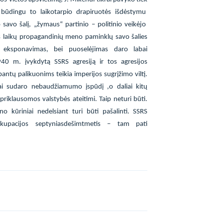
k būdingu to laikotarpio drapiruotės išdėstymu
 savo šalį, „žymaus“ partinio – politinio veikėjo
 laikų propagandinių meno paminklų savo šalies
s eksponavimas, bei puoselėjimas daro labai
40 m. įvykdytą SSRS agresiją ir tos agresijos
ntų palikuonims teikia imperijos sugrįžimo viltį.
ai sudaro nebaudžiamumo įspūdį ,o daliai kitų
riklausomos valstybės ateitimi. Taip neturi būti.
o kūriniai nedelsiant turi būti pašalinti. SSRS
okupacijos septyniasdešimtmetis – tam pati