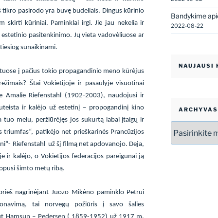
š tikro pasirodo yra buvę budeliais. Dingus kūrinio
Bandykime apie
skirti kūriniai. Paminklai irgi. Jie jau nekelia ir
2022-08-22
estetinio pasitenkinimo. Jų vieta vadovėliuose ar
tiesiog sunaikinami.
NAUJAUSI
tuose į pačius tokio propagandinio meno kūrėjus
ežimais? Štai Vokietijoje ir pasaulyje visuotinai
ne Amalie Riefenstahl (1902-2003), naudojusi ir
eista ir kalėjo už estetinį – propogandinį kino
ARCHYVAS
tuo melu, peržiūrėjęs jos sukurtą labai įtaigų ir
Archyvas
os triumfas“, patikėjo net prieškarinės Prancūzijos
ni“- Riefenstahl
už šį filmą net apdovanojo. Deja,
je ir kalėjo, o Vokietijos federacijos pareigūnai ją
kopusi šimto metų ribą.
 prieš nagrinėjant Juozo Mikėno paminklo Petrui
sponavimą, tai norvegų požiūris į savo šalies
t Hamsun – Pedersen ( 1859-1952) už 1917 m.