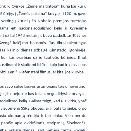
ink P. Cvirkos „Žemė maitintoja“, kurią kai kurių
ižiūrėjęs į „Žemės palaima“ knygą)
1
920 m. gavo
vertingų kūrinių šis Nobelio premijos turėtojas
gams eiti nacionalsocializmo keliu ir gyvenime
ent už tai 1948 metais jis buvo paskelbtas Tėvynės
švengė kalėjimo bausmės. Tas tikrai talentingas
šas kalinio dienas užbaigė Gimstado ligoninėje.
kur kas svarbiau už jų tautiečio kūrinius. Knut
sdinami ir skaitomi iki šiol, kaip kad ir kiekvienas
rėti „Leni“- Riefenstahl filmus, ar kitą
jos kūrybą.
os savo šalies laisvės ar žmogaus teisių nevertino.
e, jis nuėjo kur kas toliau, negu didysis norvegas,
ocializmo kelią. Galima teigti, kad P. Cvirka, ypač
 visuomenę SSRS okupacijai ir pats to siekė, o po
usiu okupantų rėmėju ir talkininku. Vien per du
parašė apie dvidešimtis straipsnių, šlovinančių
lbą reikalaudamas, kad Lietuva taptų Sovietų