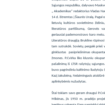
Sąjungos respublika, dalyvavo Maskvoj
„ Akademikas“ redaktorius Vladas Nau
14 d. ištremtas į Šiaurės Uralą. Paga
lietuvių kultūros sovietinimo židiniu
literatūros partiškumą. Gerovės va
geriausiai pademonstravo karo metu. 
Literatūros draugiją Brukline rūpinosi 
tam sutrukdė. Sovietų pergalė prieš v
ginkluotas
pasipriešinimas okupantam
žmones. P.Cvirka liko klusniu okupan
pašalinimą iš LTSR rašytojų sąjungos
buvo pagrindiniu kaltinimo liudytoju 
Kazį Jakubėną. Nelaimingasis atsidūrė
aplinkybėmis nužudytas.
Štai tokiam savo geram draugui P.Cvir
Mikėnas, jis 1950 m. pradėjo projek
įvertinus sąlygotą šiam paminklui skirt