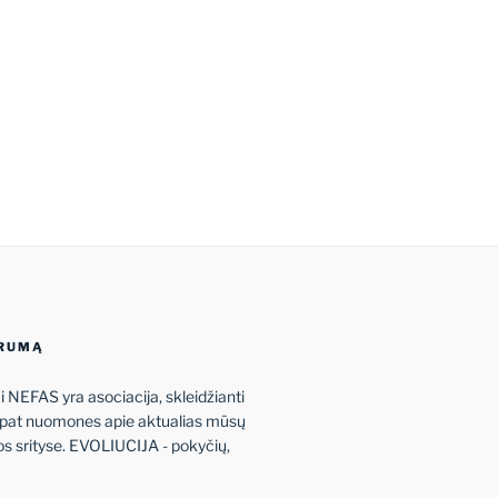
ORUMĄ
 NEFAS yra asociacija, skleidžianti
p pat nuomones apie aktualias mūsų
kos srityse. EVOLIUCIJA - pokyčių,