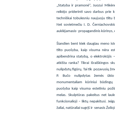
„Statyba ir pramonė“, Juozui Mikėnu
reikėjo priderinti savo darbus prie k
techniškai tobulesniu naujuoju tiltu 
Net sovietmečiu I. D. Černiachovski
auklėjamasis- propagandinis kūrinys,
Šiandien bent kiek daugiau meno ist
tilto puošyba, kaip visuma nėra est
apibendrina statybą, o elektrokūjis –
atkišta ranka? Tikrai išraiškingos s
nulipdytų figūrų. Tai tik
pozavusių žmo
P. Bučo nulipdytas žemės ūkio 
monumentaliam kūriniui būdingų ap
puošyba kaip visuma estetiniu požiū
melas. Skulptūras pakeitus net laukų
funkcionalioji – liktų nepakitusi. Jeig
žaliai, natūraliai sugrįš ir
senasis
Žalio