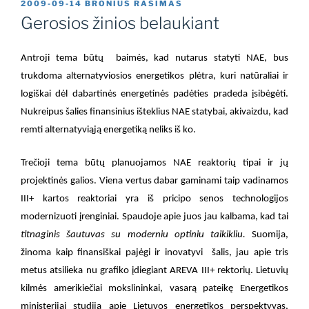
PASKELBTA
2009-09-14
BRONIUS RASIMAS
Gerosios žinios belaukiant
Antroji tema būtų
baimės, kad nutarus statyti NAE, bus
trukdoma alternatyviosios energetikos plėtra, kuri natūraliai ir
logiškai dėl dabartinės energetinės padėties pradeda įsibėgėti.
Nukreipus šalies finansinius išteklius NAE statybai, akivaizdu, kad
remti alternatyviąją energetiką neliks iš ko.
Trečioji tema būtų planuojamos NAE reaktorių tipai ir jų
projektinės galios. Viena vertus dabar gaminami taip vadinamos
III+ kartos reaktoriai yra iš pricipo senos technologijos
modernizuoti įrenginiai. Spaudoje apie juos jau kalbama, kad tai
titnaginis šautuvas su moderniu optiniu taikikliu.
Suomija,
žinoma kaip finansiškai pajėgi ir inovatyvi
šalis, jau apie tris
metus atsilieka nu grafiko įdiegiant AREVA III+ rektorių. Lietuvių
kilmės amerikiečiai mokslininkai, vasarą pateikę Energetikos
ministerijai studiją apie Lietuvos energetikos perspektyvas,