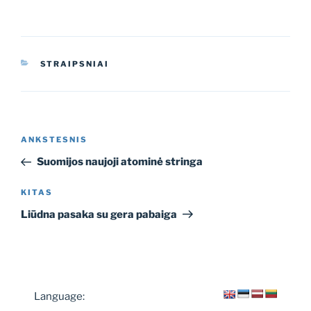
KATEGORIJOS
STRAIPSNIAI
Navigacija
Ankstesnis
ANKSTESNIS
tarp
įrašas
Suomijos naujoji atominė stringa
įrašų
Kitas
KITAS
įrašas
Liūdna pasaka su gera pabaiga
Language: