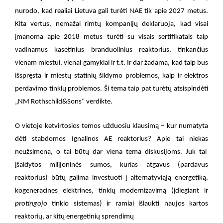
nurodo, kad realiai Lietuva gali turėti NAE tik apie 2027 metus.
Kita vertus, nemažai rimtų kompanijų deklaruoja, kad visai
įmanoma apie 2018 metus turėti su visais sertifikatais taip
vadinamus kasetinius branduolinius reaktorius, tinkančius
vienam miestui, vienai gamyklai ir t.t. Ir dar žadama, kad taip bus
išspręsta ir miestų statinių šildymo problemos, kaip ir elektros
perdavimo tinklų problemos. Ši tema taip pat turėtų atsispindėti
„NM Rothschild&Sons“ verdikte.
O vietoje ketvirtosios temos užduosiu klausimą – kur numatyta
dėti stabdomos Ignalinos AE reaktorius? Apie tai niekas
neužsimena, o tai būtų dar viena tema diskusijoms. Juk tai
įšaldytos milijoninės sumos, kurias atgavus (pardavus
reaktorius) būtų galima investuoti į alternatyviąją energetiką,
kogeneracines elektrines, tinklų modernizavimą (įdiegiant ir
protingojo
tinklo sistemas) ir ramiai išlaukti naujos kartos
reaktorių, ar kitų energetinių sprendimų