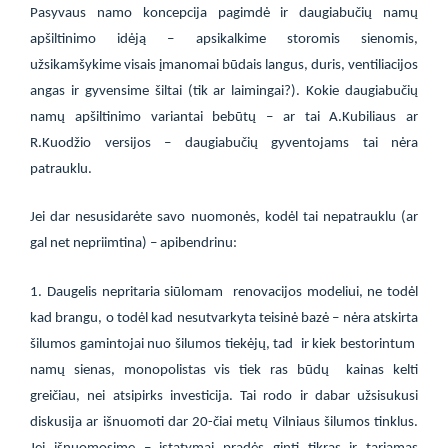
Pasyvaus namo koncepcija pagimdė ir daugiabučių namų
apšiltinimo idėją – apsikalkime storomis sienomis,
užsikamšykime visais įmanomai būdais langus, duris, ventiliacijos
angas ir gyvensime šiltai (tik ar laimingai?). Kokie daugiabučių
namų apšiltinimo variantai bebūtų – ar tai A.Kubiliaus ar
R.Kuodžio versijos – daugiabučių gyventojams tai nėra
patrauklu.
Jei dar nesusidarėte savo nuomonės, kodėl tai nepatrauklu (ar
gal net nepriimtina) – apibendrinu:
1. Daugelis nepritaria siūlomam
renovacijos modeliui, ne todėl
kad brangu, o todėl kad nesutvarkyta teisinė bazė – nėra atskirta
šilumos gamintojai nuo šilumos tiekėjų, tad
ir kiek bestorintum
namų sienas, monopolistas vis tiek ras būdų
kainas kelti
greičiau, nei atsipirks investicija. Tai rodo ir dabar užsisukusi
diskusija ar išnuomoti dar 20-čiai metų Vilniaus šilumos tinklus.