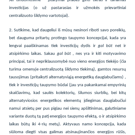
Jei išnuomosime – įstatymai pradės ginti tikras ir tariamas
investicijas (o už pastarasias ir užmokės prievartiniai
centralizuoto šildymo vartotojai).
2. Sutikime, kad daugeliui iš mūsų nesinori riboti savo poreikių,
bet dauguma pritartų protingo taupymo koncepcijai, kada yra
lengvai paaiškinamas tiek investicijų dydis ir
gal būt
net ir
atsipirkimo laikas. Sakau
gal būt
, nes yra ir kiti motyvavimo
principai, tai ir nepriklausomybė nuo vieno energijos tiekėjo (čia
turima omenyje centralizuotą šildymo tiekimą), gamtos resursų
tausojimas (pritaikyti alternatyviąją energetiką daugiabučiams) ,
tiek ir investicijų taupymo būdai (jau yra pakankamai empyrinių
skaičiavimų, kad saulės kolektorių, šilumos siurblių, bei kitų
alternatyviosios energetikos elementų įdiegimas daugiabučiui
namui atsietų per pus pigiau nei sienų apšiltinimas, galutiniame
variante duotų tą patį energijos taupymo efektą, o ir atsipirkimo
laikas būtų iki 4-rių metų). Aktyvaus namo koncepcija, kada
siūloma diegti visas galimas atsinaujinančios energijos rūšis,