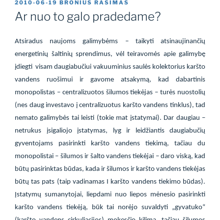
PASKELBTA
2010-06-19
BRONIUS RASIMAS
Ar nuo to galo pradedame?
Atsiradus naujoms galimybėms – taikyti atsinaujinančių
energetinių šaltinių sprendimus, vėl teiravomės apie galimybę
įdiegti
visam daugiabučiui vakuuminius saulės kolektorius karšto
vandens ruošimui ir gavome atsakymą, kad dabartinis
monopolistas – centralizuotos šilumos tiekėjas – turės nuostolių
(nes daug investavo į centralizuotus karšto vandens tinklus), tad
nemato galimybės tai leisti (tokie mat įstatymai). Dar daugiau –
netrukus įsigaliojo įstatymas, lyg ir leidžiantis daugiabučių
gyventojams pasirinkti karšto vandens tiekimą, tačiau du
monopolistai – šilumos ir šalto vandens tiekėjai – daro viską, kad
būtų pasirinktas būdas, kada ir šilumos ir karšto vandens tiekėjas
būtų tas pats (taip vadinamas I karšto vandens tiekimo būdas).
Įstatymų sumanytojai, liepdami nuo liepos mėnesio pasirinkti
karšto vandens tiekėją, būk tai norėjo suvaldyti „gyvatuko“