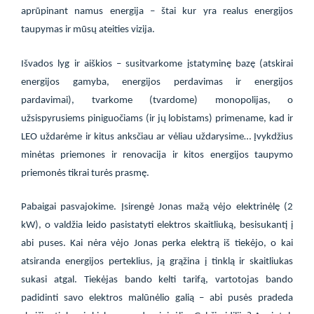
aprūpinant namus energija – štai kur yra realus energijos
taupymas ir mūsų ateities vizija.
Išvados lyg ir aiškios – susitvarkome įstatyminę bazę (atskirai
energijos gamyba, energijos perdavimas ir energijos
pardavimai), tvarkome (tvardome) monopolijas, o
užsispyrusiems piniguočiams (ir jų lobistams) primename, kad ir
LEO uždarėme ir kitus anksčiau ar vėliau uždarysime… Įvykdžius
minėtas priemones ir renovacija ir kitos energijos taupymo
priemonės tikrai turės prasmę.
Pabaigai pasvajokime. Įsirengė Jonas mažą vėjo elektrinėlę (2
kW), o valdžia leido pasistatyti elektros skaitliuką, besisukantį į
abi puses. Kai nėra vėjo Jonas perka elektrą iš tiekėjo, o kai
atsiranda energijos perteklius, ją grąžina į tinklą ir skaitliukas
sukasi atgal. Tiekėjas bando kelti tarifą, vartotojas bando
padidinti savo elektros malūnėlio galią – abi pusės pradeda