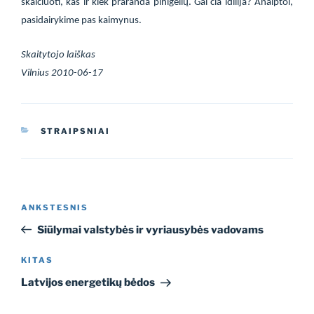
skaičiuoti, kas ir kiek praranda pinigėlių. Gal čia idilija? Anaiptol,
pasidairykime pas kaimynus.
Skaitytojo laiškas
Vilnius 2010-06-17
KATEGORIJOS
STRAIPSNIAI
Navigacija
Ankstesnis
ANKSTESNIS
tarp
įrašas
Siūlymai valstybės ir vyriausybės vadovams
įrašų
Kitas
KITAS
įrašas
Latvijos energetikų bėdos