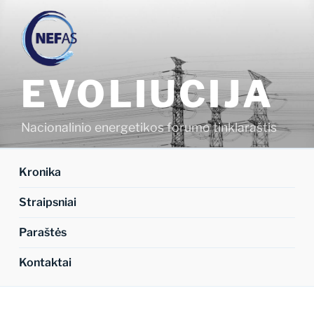
Eiti
prie
turinio
EVOLIUCIJA
Nacionalinio energetikos forumo tinklaraštis
Kronika
Straipsniai
Paraštės
Kontaktai