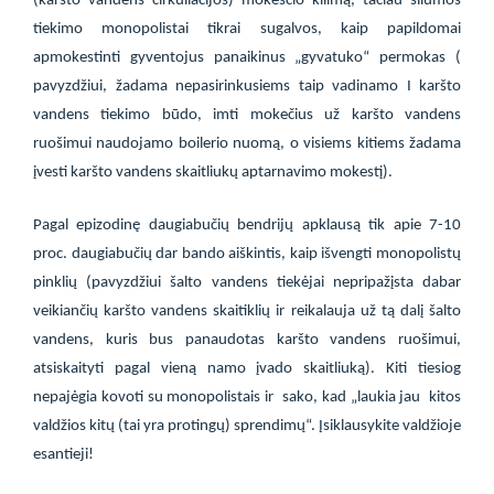
(karšto vandens cirkuliacijos) mokesčio kilimą, tačiau šilumos
tiekimo monopolistai tikrai sugalvos, kaip papildomai
apmokestinti gyventojus panaikinus „gyvatuko“ permokas (
pavyzdžiui, žadama nepasirinkusiems taip vadinamo I karšto
vandens tiekimo būdo, imti mokečius už karšto vandens
ruošimui naudojamo boilerio nuomą, o visiems kitiems žadama
įvesti karšto vandens skaitliukų aptarnavimo mokestį).
Pagal epizodinę daugiabučių bendrijų apklausą tik apie 7-10
proc. daugiabučių dar bando aiškintis, kaip išvengti monopolistų
pinklių (pavyzdžiui šalto vandens tiekėjai nepripažįsta dabar
veikiančių karšto vandens skaitiklių ir reikalauja už tą dalį šalto
vandens, kuris bus panaudotas karšto vandens ruošimui,
atsiskaityti pagal vieną namo įvado skaitliuką). Kiti tiesiog
nepajėgia kovoti su monopolistais ir
sako, kad „laukia jau
kitos
valdžios kitų (tai yra protingų) sprendimų“. Įsiklausykite valdžioje
esantieji!