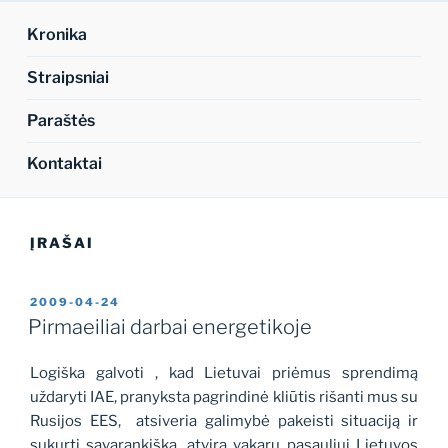
Kronika
Straipsniai
Paraštės
Kontaktai
ĮRAŠAI
PASKELBTA
2009-04-24
Pirmaeiliai darbai energetikoje
Logiška galvoti , kad Lietuvai priėmus sprendimą
uždaryti IAE, pranyksta pagrindinė kliūtis rišanti mus su
Rusijos EES,
atsiveria galimybė pakeisti situaciją ir
sukurti savarankišką, atvirą vakarų pasauliui Lietuvos