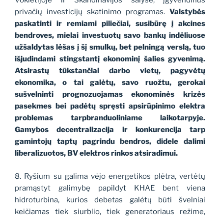
Vokietijoje ir Skandinavijos šalyse, įgyvendinus
privačių investicijų skatinimo programas.
Valstybės
paskatinti ir remiami piliečiai, susibūrę į akcines
bendroves, mielai investuotų savo bankų indėliuose
užšaldytas lėšas į šį smulkų, bet pelningą verslą, tuo
išjudindami stingstantį ekonominį šalies gyvenimą.
Atsirastų tūkstančiai darbo vietų, pagyvėtų
ekonomika, o tai galėtų, savo ruožtu, gerokai
sušvelninti prognozuojamas ekonominės krizės
pasekmes bei padėtų spręsti apsirūpinimo elektra
problemas tarpbranduoliniame laikotarpyje.
Gamybos decentralizacija ir konkurencija tarp
gamintojų taptų pagrindu bendros, didele dalimi
liberalizuotos, BV elektros rinkos atsiradimui.
8. Ryšium su galima vėjo energetikos plėtra, vertėtų
pramąstyt galimybę papildyt KHAE bent viena
hidroturbina, kurios debetas galėtų būti švelniai
keičiamas tiek siurblio, tiek generatoriaus režime,