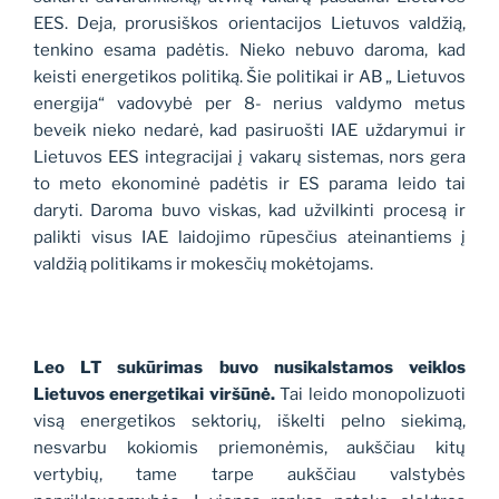
EES. Deja, prorusiškos orientacijos Lietuvos valdžią,
tenkino esama padėtis. Nieko nebuvo daroma, kad
keisti energetikos politiką. Šie politikai ir AB „ Lietuvos
energija“ vadovybė per 8- nerius valdymo metus
beveik nieko nedarė, kad pasiruošti IAE uždarymui ir
Lietuvos EES integracijai į vakarų sistemas, nors gera
to meto ekonominė padėtis ir ES parama leido tai
daryti. Daroma buvo viskas, kad užvilkinti procesą ir
palikti visus IAE laidojimo rūpesčius ateinantiems į
valdžią politikams ir mokesčių mokėtojams.
Leo LT sukūrimas buvo nusikalstamos veiklos
Lietuvos energetikai viršūnė.
Tai leido monopolizuoti
visą energetikos sektorių, iškelti pelno siekimą,
nesvarbu kokiomis priemonėmis, aukščiau kitų
vertybių, tame tarpe aukščiau valstybės