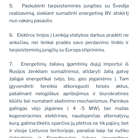
5.
Paskubinti tarpsisteminės jungties su Švedija
realizavimą, siekiant sumažinti energetinę BV atskirtį
nuo vakarų pasaulio.
6.
Elektros linijos į Lenkiją statybos darbus pradėti ne
anksčiau, nei lenkai pradės savo perdavimo tinklo ir
tarpsisteminių jungčių su Europa stiprinimu.
7.
Energetinių žaliavų (gamtinių dujų) importui iš
Rusijos ženkliam sumažinimui, atidaryti žalią gatvę
žaliąjai energetikai (vėjo, bio, geo jėgainėms ). Tam
įgyvendinti tereikia atkoreguoti teisės aktus,
pašalinant nelogiškus apribojimus ir biurokratines
kliūtis bei numatant skatinimo mechanizmus. Parinkus
galingas vėjo jėgaines ( 4 -5 MW), bei mažas
kogeneracines elektrines, naudojančias alternatyvų
kurą, galima tikėtis sparčios jų plėtros ne tik pajūry, bet
ir visoje Lietuvos teritorijoje, panašiai kaip tai nutiko