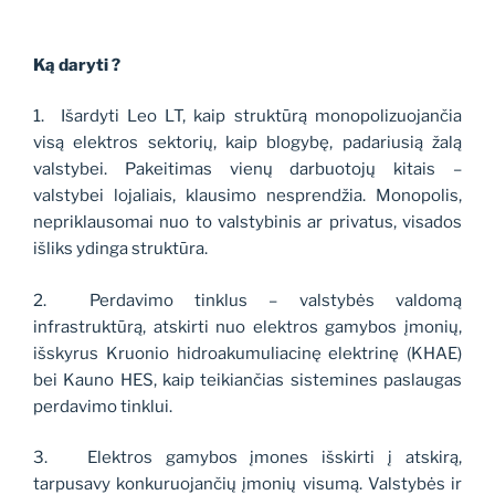
Ką daryti ?
1.
Išardyti Leo LT, kaip struktūrą monopolizuojančia
visą elektros sektorių, kaip blogybę, padariusią žalą
valstybei. Pakeitimas vienų darbuotojų kitais –
valstybei lojaliais, klausimo nesprendžia. Monopolis,
nepriklausomai nuo to valstybinis ar privatus, visados
išliks ydinga struktūra.
2.
Perdavimo tinklus – valstybės valdomą
infrastruktūrą, atskirti nuo elektros gamybos įmonių,
išskyrus Kruonio hidroakumuliacinę elektrinę (KHAE)
bei Kauno HES, kaip teikiančias sistemines paslaugas
perdavimo tinklui.
3.
Elektros gamybos įmones išskirti į atskirą,
tarpusavy konkuruojančių įmonių visumą. Valstybės ir