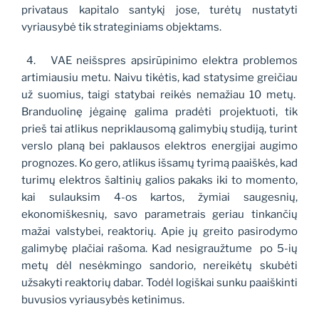
privataus kapitalo santykį jose, turėtų nustatyti
vyriausybė tik strateginiams objektams.
4.
VAE neišspres apsirūpinimo elektra problemos
artimiausiu metu. Naivu tikėtis, kad statysime greičiau
už suomius, taigi statybai reikės nemažiau 10 metų.
Branduolinę jėgainę galima pradėti projektuoti, tik
prieš tai atlikus nepriklausomą galimybių studiją, turint
verslo planą bei paklausos elektros energijai augimo
prognozes. Ko gero, atlikus išsamų tyrimą paaiškės, kad
turimų elektros šaltinių galios pakaks iki to momento,
kai sulauksim 4-os kartos, žymiai saugesnių,
ekonomiškesnių, savo parametrais geriau tinkančių
mažai valstybei, reaktorių. Apie jų greito pasirodymo
galimybę plačiai rašoma. Kad nesigraužtume
po 5-ių
metų dėl nesėkmingo sandorio, nereikėtų skubėti
užsakyti reaktorių dabar. Todėl logiškai sunku paaiškinti
buvusios vyriausybės ketinimus.