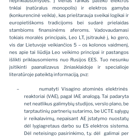
nepriklausomybės. Į vienas rankas pateko elektros
tnklai (natūralus monopolis) ir elektros gamyba
(konkurencinė veikla) , kas prieštarauja sveikai logikai ir
europietiškoms tradicijoms bei sudarė prielaidas
stambioms finansinėms aferoms. Vadovaudamasi
tokiais moralės principais, Leo LT, įsitraukė į, ko gero,
vis dar Lietuvoje veikiančios 5 – os kolonos vaidmenį,
nes apie tai liūdija Leo veikimo principai ir pastangos
išlikti priklausomiems nuo Rusijos EES. Tuo nesunku
įsitikinti paanalizavus žiniasklaidoje ir specialioje
literatūroje pateiktą informaciją, pvz:
–
numatyti Visagino atominės elektrinės
reaktoriai (VAE), pagal IAE analogą. Tai padaryta
net neatlikus galimybių studijos, verslo plano, be
tarptautinių partnerių sutarimo, be UCTE sąlygų
ir reikalavimų, nepaisant AE įstatymo nuostatų
dėl lygiagretaus darbo su ES elektros sistema.
Dėl neteisingo pasirinkimo, t.y. dėl
galimai per