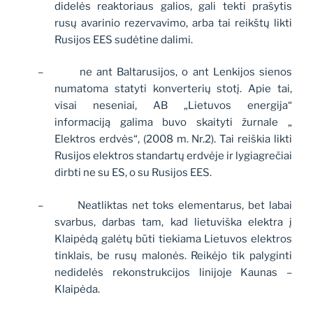
didelės reaktoriaus galios, gali tekti prašytis
rusų avarinio rezervavimo, arba tai reikštų likti
Rusijos EES sudėtine dalimi.
–
ne ant Baltarusijos, o ant Lenkijos sienos
numatoma statyti konverterių stotį. Apie tai,
visai neseniai, AB „Lietuvos energija“
informaciją galima buvo skaityti žurnale „
Elektros erdvės“, (2008 m. Nr.2). Tai reiškia likti
Rusijos elektros standartų erdvėje ir lygiagrečiai
dirbti ne su ES, o su Rusijos EES.
–
Neatliktas net toks elementarus, bet labai
svarbus, darbas tam, kad lietuviška elektra į
Klaipėdą galėtų būti tiekiama Lietuvos elektros
tinklais, be rusų malonės. Reikėjo tik palyginti
nedidelės rekonstrukcijos linijoje Kaunas –
Klaipėda.