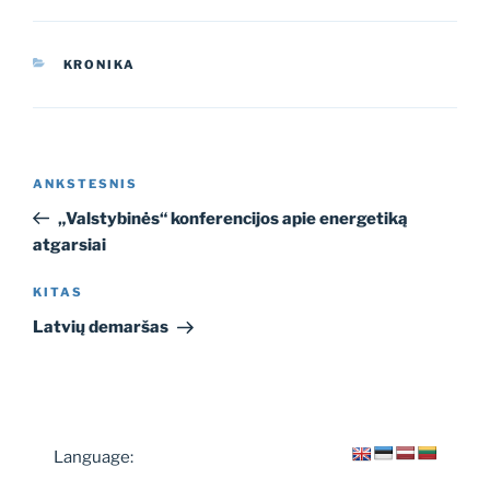
KATEGORIJOS
KRONIKA
Navigacija
Ankstesnis
ANKSTESNIS
tarp
įrašas
„Valstybinės“ konferencijos apie energetiką
įrašų
atgarsiai
Kitas
KITAS
įrašas
Latvių demaršas
Language: