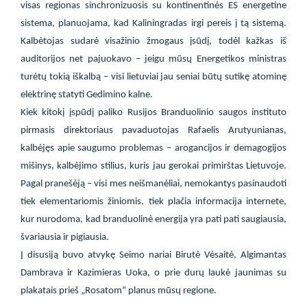
visas regionas sinchronizuosis su kontinentinės ES energetine
sistema, planuojama, kad Kaliningradas irgi pereis į tą sistemą.
Kalbėtojas sudarė visažinio žmogaus įsūdį, todėl kažkas iš
auditorijos net pajuokavo – jeigu mūsų Energetikos ministras
turėtų tokią iškalbą – visi lietuviai jau seniai būtų sutikę atominę
elektrinę statyti Gedimino kalne.
Kiek kitokį įspūdį paliko Rusijos Branduolinio saugos instituto
pirmasis direktoriaus pavaduotojas Rafaelis Arutyunianas,
kalbėjęs apie saugumo problemas – arogancijos ir demagogijos
mišinys, kalbėjimo stilius, kuris jau gerokai primirštas Lietuvoje.
Pagal pranešėją – visi mes neišmanėliai, nemokantys pasinaudoti
tiek elementariomis žiniomis, tiek plačia informacija internete,
kur nurodoma, kad branduolinė energija yra pati pati saugiausia,
švariausia ir pigiausia.
Į disusiją buvo atvykę Seimo nariai Birutė Vėsaitė, Algimantas
Dambrava ir Kazimieras Uoka, o prie durų laukė jaunimas su
plakatais prieš „Rosatom“ planus mūsų regione.