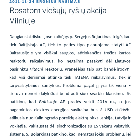
PASKELBTA
2011-11-24
BRONIUS RASIMAS
Rosatom viešųjų ryšių akcija
Vilniuje
Daugiausiai diskusijose kalbėjęs p. Sergejus Bojarkinas teigė, kad
tiek Baltijskaja AE, tiek to paties tipo planuojama statyti AE
Baltarusijoje yra visiškai saugios, atitinkančios trečios kartos
reaktorių reikalavimus, ko negalima pasakyti dėl Lietuvos
pasirinktų
Hitachi
reaktorių. Pranešėjas taip pat bandė įrodyti,
kad visi derinimai atitinka tiek TATENA reikalavimus, tiek ir
tarpvalstybinius santykius. Problema pagal jį yra tik viena –
Lietuva nenori dalykiškai bendrauti šiuo svarbiu klausimu. Jis
patikino, kad
Baltiskoje
AE pradės veikti 2016 m., o jos
pagamintos elektros energijos savikaina bus 3 USD ct/kWh,
atlikusią nuo Kaliningrado poreikių elektrą pirks Lenkija, Latvija ir
Vokietija. Paklaustas dėl sinchronizacijos su ES vakarų valstybių
sistema, S. Bojarkinas patikino, kad
nematąs jokių problemų, jei