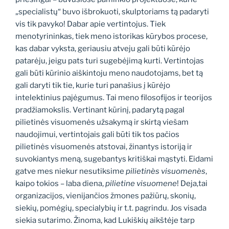
„specialistų“ buvo išbrokuoti, skulptoriams tą padaryti
vis tik pavyko! Dabar apie vertintojus. Tiek
menotyrininkas, tiek meno istorikas kūrybos procese,
kas dabar vyksta, geriausiu atveju gali būti kūrėjo
patarėju, jeigu pats turi sugebėjimą kurti. Vertintojas
gali būti kūrinio aiškintoju meno naudotojams, bet tą
gali daryti tik tie, kurie turi panašius į kūrėjo
intelektinius pajėgumus. Tai meno filosofijos ir teorijos
pradžiamokslis. Vertinant kūrinį, padarytą pagal
pilietinės visuomenės užsakymą ir skirtą viešam
naudojimui, vertintojais gali būti tik tos pačios
pilietinės visuomenės atstovai, žinantys istoriją ir
suvokiantys meną, sugebantys kritiškai mąstyti. Eidami
gatve mes niekur nesutiksime
pilietinės visuomenės
,
kaipo tokios – laba diena,
pilietine visuomene
! Deja,tai
organizacijos, vienijančios žmones pažiūrų, skonių,
siekių, pomėgių, specialybių ir t.t. pagrindu. Jos visada
siekia sutarimo. Žinoma, kad Lukiškių aikštėje tarp