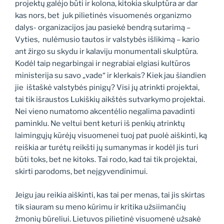
projektų galėjo būti ir kolona, kitokia skulptūra ar dar
kas nors, bet juk pilietinės visuomenės organizmo
dalys- organizacijos jau pasiekė bendrą sutarimą –
Vyties, nulėmusio tautos ir valstybės išlikimą – kario
ant žirgo su skydu ir kalaviju monumentali skulptūra.
Kodėl taip negarbingai ir negrabiai elgiasi kultūros
ministerija su savo „vade“ ir klerkais? Kiek jau šiandien
jie ištaškė valstybės pinigų? Visi jų atrinkti projektai,
tai tik išraustos Lukiškių aikštės sutvarkymo projektai.
Nei vieno numatomo akcentėlio negalima pavadinti
paminklu. Ne veltui bent keturi iš penkių atrinktų
laimingųjų kūrėjų visuomenei tuoj pat puolė aiškinti, ką
reiškia ar turėtų reikšti jų sumanymas ir kodėl jis turi
būti toks, bet ne kitoks. Tai rodo, kad tai tik projektai,
skirti parodoms, bet neįgyvendinimui.
Jeigu jau reikia aiškinti, kas tai per menas, tai jis skirtas
tik siauram su meno kūrimu ir kritika užsiimančių
žmonių būreliui. Lietuvos pilietinė visuomenė užsakė