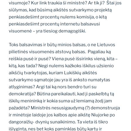
visumoje? Kur link traukia ši ministrė? Ar tik ji? Štai jos
siūlymas, kad būsimą aikštės sutvarkymo projektą
penkiasdešimt procentų nulems komisija, o kitą
penkiasdešimt procentų internetu balsavusi
visuomenė – yra tiesiog demagogiški.
Toks balsavimas ir būtų minios balsas, o ne Lietuvos
pilietinės visuomenės atstovų balsas. Pagaliau ką
reiškia pusė ir pusė? Viena pusė išsirinks vieną, kita –
kitą, kas tada? Negi nulems kažkoks iškilus užsienio
aikščių tvarkytojas, kuriam Lukiškių aikštės
sutvarkymo sąmatoje jau yra iš anksto numatytas
atlyginimas? Argi tai ką nors bendro turi su
demokratija? Būtina pareikalauti, kad ji paskelbtų tą
iškilų menininką ir kokia suma už lemiamą žodį jam
pažadėta? Ministrės nesusigaudymą (?) demonstruoja
ir minėtoje laidoje jos kalbos apie aikštę Niujorke po
dangoraižių- dvynių sunaikinimo. Ta vieta iš tikro
išlyginta, nes bet koks paminklas būtų kartu ir