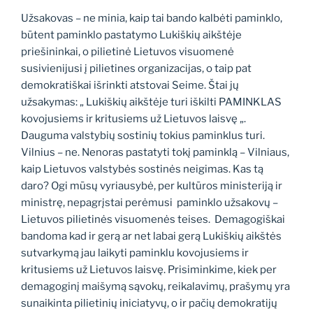
Užsakovas – ne minia, kaip tai bando kalbėti paminklo,
būtent paminklo pastatymo Lukiškių aikštėje
priešininkai, o pilietinė Lietuvos visuomenė
susivienijusi į pilietines organizacijas, o taip pat
demokratiškai išrinkti atstovai Seime. Štai jų
užsakymas: „ Lukiškių aikštėje turi iškilti PAMINKLAS
kovojusiems ir kritusiems už Lietuvos laisvę „.
Dauguma valstybių sostinių tokius paminklus turi.
Vilnius – ne. Nenoras pastatyti tokį paminklą – Vilniaus,
kaip Lietuvos valstybės sostinės neigimas. Kas tą
daro? Ogi mūsų vyriausybė, per kultūros ministeriją ir
ministrę, nepagrįstai perėmusi paminklo užsakovų –
Lietuvos pilietinės visuomenės teises. Demagogiškai
bandoma kad ir gerą ar net labai gerą Lukiškių aikštės
sutvarkymą jau laikyti paminklu kovojusiems ir
kritusiems už Lietuvos laisvę. Prisiminkime, kiek per
demagoginį maišymą sąvokų, reikalavimų, prašymų yra
sunaikinta pilietinių iniciatyvų, o ir pačių demokratijų