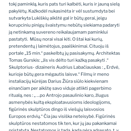
tokį paminklą, kuris pats turi kalbėti, kuris ir jauną sielą
pakylėtų. Kažkodėl nukasinėta ir vėl sustumdyta bei
sutvarkyta Lukiškių aikštė gal ir būtų gerai, jeigu
korupciniu pinigų švaistymu nebūtų siekiama padaryti
ją netinkamą suvereno reikalaujamam paminklui
pastatyti. Mūsų norai visai kiti. O štai kai kurių,
pretendentų į laimėtojus, paaiškinimai. Cituoju iš
portale „15 min.“ paskelbtų jų pasisakymų. Architektas
Tomas Gurskis: „Jis vis dėlto turi kažką pasakyti .“
Skulptorius- dizaineris Audrius Labačiauskas : „ Erdvė,
kurioje būtų gera mėgautis laisve.“ Filmų ir meno
instaliacijų kūrėjas Darius Žiūra siūlo kiekvienam
einančiam per aikštę savo viduje atlikti pagerbimo
ritualą, nes : „ …po Antrojo pasaulinio karo, žlugus
asmenybės kultą eksploatavusioms ideologijoms,
figūrinės skulptūros dingo iš viešųjų laisvosios
Europos erdvių.“ Čia jau visiška neteisybė. Figūrinės
skulptūros nestatomos tik ten, kur jų jau pakankamai
pristatyta. Nestatomos ir tada, kada nėra adresato, t. y.