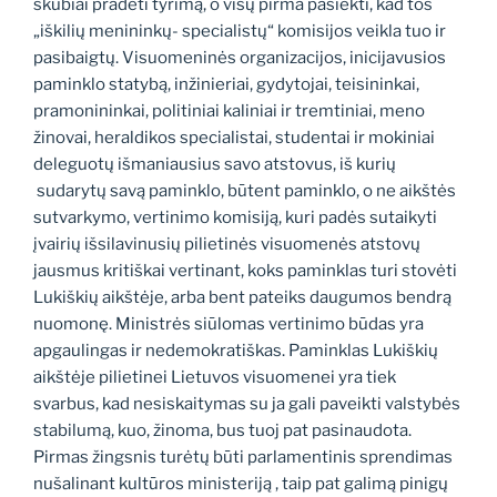
skubiai pradėti tyrimą, o visų pirma pasiekti, kad tos
„iškilių menininkų- specialistų“ komisijos veikla tuo ir
pasibaigtų. Visuomeninės organizacijos, inicijavusios
paminklo statybą, inžinieriai, gydytojai, teisininkai,
pramonininkai, politiniai kaliniai ir tremtiniai, meno
žinovai, heraldikos specialistai, studentai ir mokiniai
deleguotų išmaniausius savo atstovus, iš kurių
sudarytų savą paminklo, būtent paminklo, o ne aikštės
sutvarkymo, vertinimo komisiją, kuri padės sutaikyti
įvairių išsilavinusių pilietinės visuomenės atstovų
jausmus kritiškai vertinant, koks paminklas turi stovėti
Lukiškių aikštėje, arba bent pateiks daugumos bendrą
nuomonę. Ministrės siūlomas vertinimo būdas yra
apgaulingas ir nedemokratiškas. Paminklas Lukiškių
aikštėje pilietinei Lietuvos visuomenei yra tiek
svarbus, kad nesiskaitymas su ja gali paveikti valstybės
stabilumą, kuo, žinoma, bus tuoj pat pasinaudota.
Pirmas žingsnis turėtų būti parlamentinis sprendimas
nušalinant kultūros ministeriją , taip pat galimą pinigų