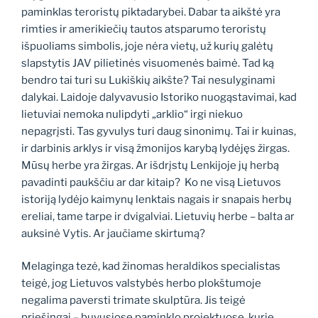
paminklas teroristų piktadarybei. Dabar ta aikštė yra
rimties ir amerikiečių tautos atsparumo teroristų
išpuoliams simbolis, joje nėra vietų, už kurių galėtų
slapstytis JAV pilietinės visuomenės baimė. Tad ką
bendro tai turi su Lukiškių aikšte? Tai nesulyginami
dalykai. Laidoje dalyvavusio Istoriko nuogąstavimai, kad
lietuviai nemoka nulipdyti „arklio“ irgi niekuo
nepagrįsti. Tas gyvulys turi daug sinonimų. Tai ir kuinas,
ir darbinis arklys ir visą žmonijos karybą lydėjęs žirgas.
Mūsų herbe yra žirgas. Ar išdrįstų Lenkijoje jų herbą
pavadinti paukščiu ar dar kitaip? Ko ne visą Lietuvos
istoriją lydėjo kaimynų lenktais nagais ir snapais herbų
ereliai, tame tarpe ir dvigalviai. Lietuvių herbe – balta ar
auksinė Vytis. Ar jaučiame skirtumą?
Melaginga tezė, kad žinomas heraldikos specialistas
teigė, jog Lietuvos valstybės herbo plokštumoje
negalima paversti trimate skulptūra. Jis teigė
priešingai – buvusiose paminklo projektuose, kurie