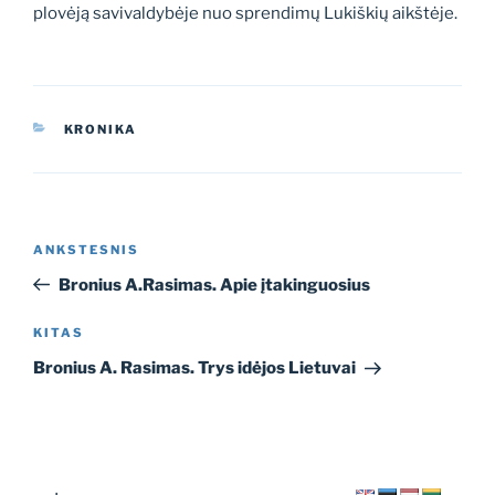
plovėją savivaldybėje nuo sprendimų Lukiškių aikštėje.
KATEGORIJOS
KRONIKA
Navigacija
Ankstesnis
ANKSTESNIS
tarp
įrašas
Bronius A.Rasimas. Apie įtakinguosius
įrašų
Kitas
KITAS
įrašas
Bronius A. Rasimas. Trys idėjos Lietuvai