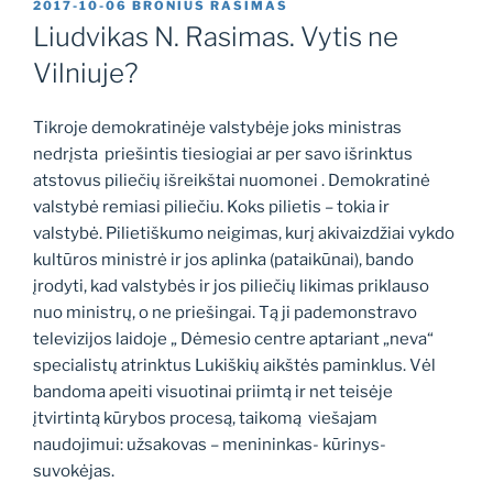
PASKELBTA
2017-10-06
BRONIUS RASIMAS
Liudvikas N. Rasimas. Vytis ne
Vilniuje?
Tikroje demokratinėje valstybėje joks ministras
nedrįsta priešintis tiesiogiai ar per savo išrinktus
atstovus piliečių išreikštai nuomonei . Demokratinė
valstybė remiasi piliečiu. Koks pilietis – tokia ir
valstybė. Pilietiškumo neigimas, kurį akivaizdžiai vykdo
kultūros ministrė ir jos aplinka (pataikūnai), bando
įrodyti, kad valstybės ir jos piliečių likimas priklauso
nuo ministrų, o ne priešingai. Tą ji pademonstravo
televizijos laidoje „ Dėmesio centre aptariant „neva“
specialistų atrinktus Lukiškių aikštės paminklus. Vėl
bandoma apeiti visuotinai priimtą ir net teisėje
įtvirtintą kūrybos procesą, taikomą viešajam
naudojimui: užsakovas – menininkas- kūrinys-
suvokėjas.