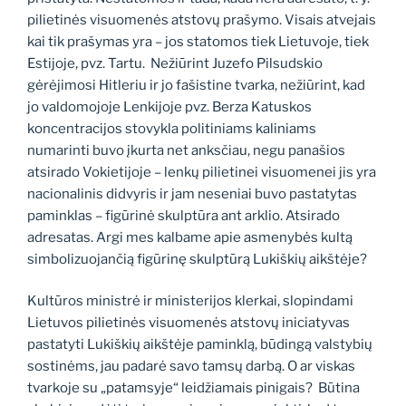
pilietinės visuomenės atstovų prašymo. Visais atvejais
kai tik prašymas yra – jos statomos tiek Lietuvoje, tiek
Estijoje, pvz. Tartu. Nežiūrint Juzefo Pilsudskio
gėrėjimosi Hitleriu ir jo fašistine tvarka, nežiūrint, kad
jo valdomojoje Lenkijoje pvz. Berza Katuskos
koncentracijos stovykla politiniams kaliniams
numarinti buvo įkurta net anksčiau, negu panašios
atsirado Vokietijoje – lenkų pilietinei visuomenei jis yra
nacionalinis didvyris ir jam neseniai buvo pastatytas
paminklas – figūrinė skulptūra ant arklio. Atsirado
adresatas. Argi mes kalbame apie asmenybės kultą
simbolizuojančią figūrinę skulptūrą Lukiškių aikštėje?
Kultūros ministrė ir ministerijos klerkai, slopindami
Lietuvos pilietinės visuomenės atstovų iniciatyvas
pastatyti Lukiškių aikštėje paminklą, būdingą valstybių
sostinėms, jau padarė savo tamsų darbą. O ar viskas
tvarkoje su „patamsyje“ leidžiamais pinigais? Būtina