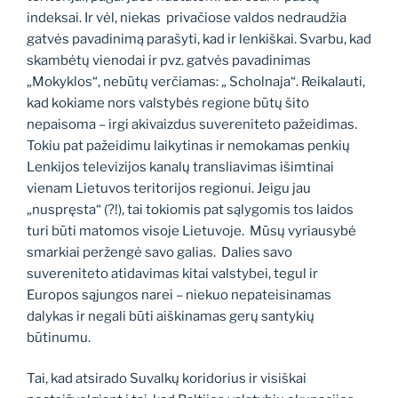
indeksai. Ir vėl, niekas privačiose valdos nedraudžia
gatvės pavadinimą parašyti, kad ir lenkiškai. Svarbu, kad
skambėtų vienodai ir pvz. gatvės pavadinimas
„Mokyklos“, nebūtų verčiamas: „ Scholnaja“. Reikalauti,
kad kokiame nors valstybės regione būtų šito
nepaisoma – irgi akivaizdus suvereniteto pažeidimas.
Tokiu pat pažeidimu laikytinas ir nemokamas penkių
Lenkijos televizijos kanalų transliavimas išimtinai
vienam Lietuvos teritorijos regionui. Jeigu jau
„nuspręsta“ (?!), tai tokiomis pat sąlygomis tos laidos
turi būti matomos visoje Lietuvoje. Mūsų vyriausybė
smarkiai peržengė savo galias. Dalies savo
suvereniteto atidavimas kitai valstybei, tegul ir
Europos sąjungos narei – niekuo nepateisinamas
dalykas ir negali būti aiškinamas gerų santykių
būtinumu.
Tai, kad atsirado Suvalkų koridorius ir visiškai