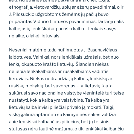
lietuvių etninės žemės patvirtina ir archeologija,
etnografija, vietovardžių, upių ar ežerų pavadinimai, o ir
J. Pildsuckio užgrobtoms žemėms jų pačių buvo
pripažintas Vidurio Lietuvos pavadinimas. Didžioji dalis
kalbėjusių lenkiškai ar panašia kalba – lenkais savęs
nelaikė, o laikė lietuviais.
Neseniai matėme tada nufilmuotas J. Basanavičiaus
laidotuves. Vainikai, nors lenkiškais užrašais, bet nuo
lenkų okupuoto krašto lietuvių. Šiandien niekas
neliepia lenkakalbiams ar rusakalbiams vadintis
lietuviais. Niekas nedraudžia jų kalbos, lenkiškų ar
rusiškų mokyklų, bet suverenas, t. y. lietuvių tauta,
sukūrusi savo nacionalinę valstybę vienintelė turi teisę
nustatyti, kokia kalba yra valstybinė. Ta kalba yra
lietuvių kalba ir visi piliečiai privalo ją mokėti. Taigi,
viską galima aptarinėti su kaimyninės šalies valdžia
apie lenkiškai kalbančius piliečius, bet jų teisinis
statusas nėra tautinė mažuma, o tik lenkiškai kalbančių