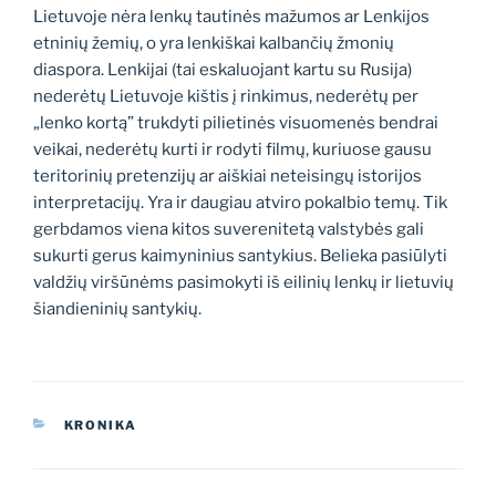
Lietuvoje nėra lenkų tautinės mažumos ar Lenkijos
etninių žemių, o yra lenkiškai kalbančių žmonių
diaspora. Lenkijai (tai eskaluojant kartu su Rusija)
nederėtų Lietuvoje kištis į rinkimus, nederėtų per
„lenko kortą” trukdyti pilietinės visuomenės bendrai
veikai, nederėtų kurti ir rodyti filmų, kuriuose gausu
teritorinių pretenzijų ar aiškiai neteisingų istorijos
interpretacijų. Yra ir daugiau atviro pokalbio temų. Tik
gerbdamos viena kitos suverenitetą valstybės gali
sukurti gerus kaimyninius santykius. Belieka pasiūlyti
valdžių viršūnėms pasimokyti iš eilinių lenkų ir lietuvių
šiandieninių santykių.
KATEGORIJOS
KRONIKA