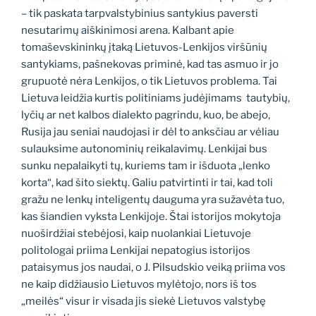
– tik paskata tarpvalstybinius santykius paversti
nesutarimų aiškinimosi arena. Kalbant apie
tomaševskininkų įtaką Lietuvos-Lenkijos viršūnių
santykiams, pašnekovas priminė, kad tas asmuo ir jo
grupuotė nėra Lenkijos, o tik Lietuvos problema. Tai
Lietuva leidžia kurtis politiniams judėjimams tautybių,
lyčių ar net kalbos dialekto pagrindu, kuo, be abejo,
Rusija jau seniai naudojasi ir dėl to anksčiau ar vėliau
sulauksime autonominių reikalavimų. Lenkijai bus
sunku nepalaikyti tų, kuriems tam ir išduota „lenko
korta“, kad šito siektų. Galiu patvirtinti ir tai, kad toli
gražu ne lenkų inteligentų dauguma yra sužavėta tuo,
kas šiandien vyksta Lenkijoje. Štai istorijos mokytoja
nuoširdžiai stebėjosi, kaip nuolankiai Lietuvoje
politologai priima Lenkijai nepatogius istorijos
pataisymus jos naudai, o J. Pilsudskio veiką priima vos
ne kaip didžiausio Lietuvos mylėtojo, nors iš tos
„meilės“ visur ir visada jis siekė Lietuvos valstybę