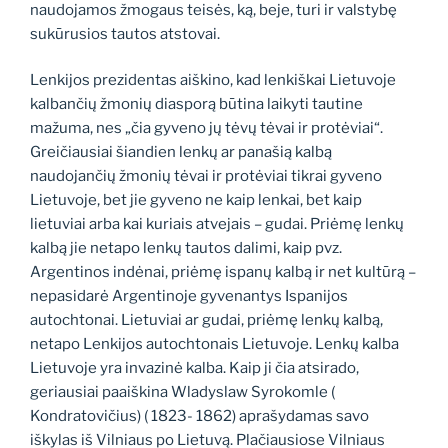
naudojamos žmogaus teisės, ką, beje, turi ir valstybę
sukūrusios tautos atstovai.
Lenkijos prezidentas aiškino, kad lenkiškai Lietuvoje
kalbančių žmonių diasporą būtina laikyti tautine
mažuma, nes „čia gyveno jų tėvų tėvai ir protėviai“.
Greičiausiai šiandien lenkų ar panašią kalbą
naudojančių žmonių tėvai ir protėviai tikrai gyveno
Lietuvoje, bet jie gyveno ne kaip lenkai, bet kaip
lietuviai arba kai kuriais atvejais – gudai. Priėmę lenkų
kalbą jie netapo lenkų tautos dalimi, kaip pvz.
Argentinos indėnai, priėmę ispanų kalbą ir net kultūrą –
nepasidarė Argentinoje gyvenantys Ispanijos
autochtonai. Lietuviai ar gudai, priėmę lenkų kalbą,
netapo Lenkijos autochtonais Lietuvoje. Lenkų kalba
Lietuvoje yra invazinė kalba. Kaip ji čia atsirado,
geriausiai paaiškina Wladyslaw Syrokomle (
Kondratovičius) ( 1823- 1862) aprašydamas savo
iškylas iš Vilniaus po Lietuvą. Plačiausiose Vilniaus