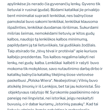
apylinkėse jis nerado čia gyvenančių lenkų. Gyveno tik
lietuviai ir rusinai (gudai). Būdami katalikai jie privalėjo
bent minimaliai suprasti lenkiškai, nes bažnyčiose
pamokslai buvo sakomi lenkiškai, lenkiškai klausoma
išpažinties, lenkiškai duodamas išrišimas. Sukurdami
mišrias šeimas, nemokėdami lietuvių ar kitos gudų
kalbos, naudojo tą lenkiškos kalbos minimumą,
papildydami ją tai lietuviškais, tai gudiškais žodžiais.
Taip atsirado tie „tėvų tėvai ir protėviai“ apie kuriuos
kalbėjo prezidentas. Tos kalbos negalima laikyti nei
lenkų, nei gudų kalba. Lenkiškai kalbėti ir rašyti buvo
mokoma tik mokyklose, savo nutautinimo darbą dirbo ir
katalikų bažnyčia katalikų tikėjimą šiose vietovėse
paskelbusi „Polska Wiera“. Neabejotinai į Vilnių buvo
atsikėlę žmonių ir iš Lenkijos, bet tai jau kolonistai. Šio
objektyvaus rašytojo W. Syrokomle paaiškinimo nėra
paneigę nei lingvistai, nei istorikai, jeigu neskaityti
buvusių, o ir dabar kuriamų „istorinių pasakų“. Kad tai