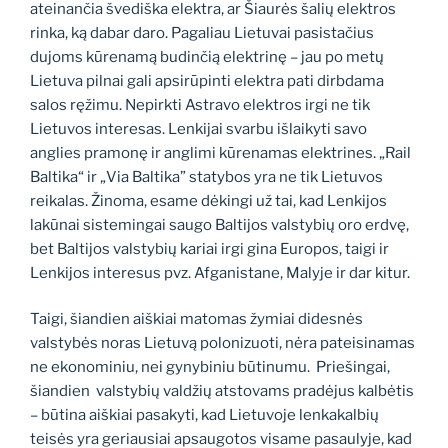
ateinančia švediška elektra, ar Šiaurės šalių elektros
rinka, ką dabar daro. Pagaliau Lietuvai pasistačius
dujoms kūrenamą budinčią elektrinę – jau po metų
Lietuva pilnai gali apsirūpinti elektra pati dirbdama
salos ręžimu. Nepirkti Astravo elektros irgi ne tik
Lietuvos interesas. Lenkijai svarbu išlaikyti savo
anglies pramonę ir anglimi kūrenamas elektrines. „Rail
Baltika“ ir „Via Baltika” statybos yra ne tik Lietuvos
reikalas. Žinoma, esame dėkingi už tai, kad Lenkijos
lakūnai sistemingai saugo Baltijos valstybių oro erdvę,
bet Baltijos valstybių kariai irgi gina Europos, taigi ir
Lenkijos interesus pvz. Afganistane, Malyje ir dar kitur.
Taigi, šiandien aiškiai matomas žymiai didesnės
valstybės noras Lietuvą polonizuoti, nėra pateisinamas
ne ekonominiu, nei gynybiniu būtinumu. Priešingai,
šiandien valstybių valdžių atstovams pradėjus kalbėtis
– būtina aiškiai pasakyti, kad Lietuvoje lenkakalbių
teisės yra geriausiai apsaugotos visame pasaulyje, kad