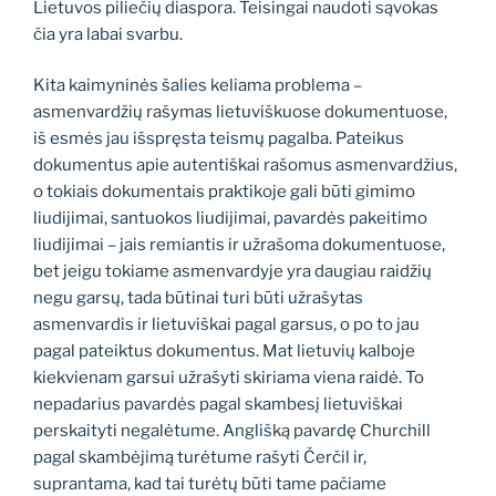
Lietuvos piliečių diaspora. Teisingai naudoti sąvokas
čia yra labai svarbu.
Kita kaimyninės šalies keliama problema –
asmenvardžių rašymas lietuviškuose dokumentuose,
iš esmės jau išspręsta teismų pagalba. Pateikus
dokumentus apie autentiškai rašomus asmenvardžius,
o tokiais dokumentais praktikoje gali būti gimimo
liudijimai, santuokos liudijimai, pavardės pakeitimo
liudijimai – jais remiantis ir užrašoma dokumentuose,
bet jeigu tokiame asmenvardyje yra daugiau raidžių
negu garsų, tada būtinai turi būti užrašytas
asmenvardis ir lietuviškai pagal garsus, o po to jau
pagal pateiktus dokumentus. Mat lietuvių kalboje
kiekvienam garsui užrašyti skiriama viena raidė. To
nepadarius pavardės pagal skambesį lietuviškai
perskaityti negalėtume. Anglišką pavardę Churchill
pagal skambėjimą turėtume rašyti Čerčil ir,
suprantama, kad tai turėtų būti tame pačiame