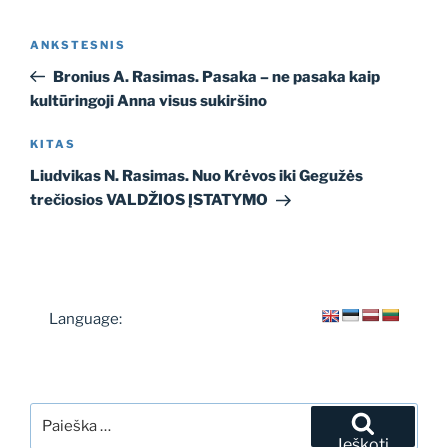
Navigacija
Ankstesnis
ANKSTESNIS
tarp
įrašas
Bronius A. Rasimas. Pasaka – ne pasaka kaip
įrašų
kultūringoji Anna visus sukiršino
Kitas
KITAS
įrašas
Liudvikas N. Rasimas. Nuo Krėvos iki Gegužės
trečiosios VALDŽIOS ĮSTATYMO
Language:
Ieškoti:
Ieškoti