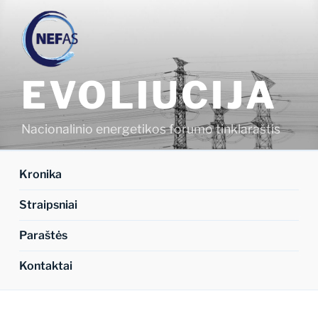
Eiti
prie
turinio
EVOLIUCIJA
Nacionalinio energetikos forumo tinklaraštis
Kronika
Straipsniai
Paraštės
Kontaktai