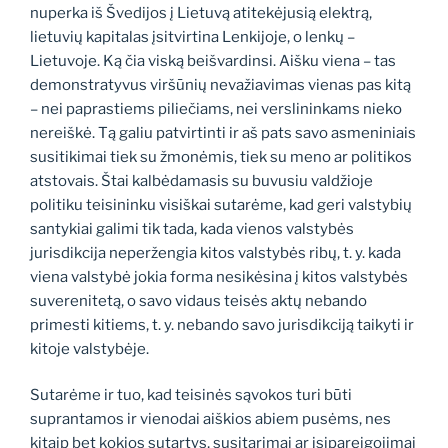
nuperka iš Švedijos į Lietuvą atitekėjusią elektrą,
lietuvių kapitalas įsitvirtina Lenkijoje, o lenkų –
Lietuvoje. Ką čia viską beišvardinsi. Aišku viena – tas
demonstratyvus viršūnių nevažiavimas vienas pas kitą
– nei paprastiems piliečiams, nei verslininkams nieko
nereiškė. Tą galiu patvirtinti ir aš pats savo asmeniniais
susitikimai tiek su žmonėmis, tiek su meno ar politikos
atstovais. Štai kalbėdamasis su buvusiu valdžioje
politiku teisininku visiškai sutarėme, kad geri valstybių
santykiai galimi tik tada, kada vienos valstybės
jurisdikcija neperžengia kitos valstybės ribų, t. y. kada
viena valstybė jokia forma nesikėsina į kitos valstybės
suverenitetą, o savo vidaus teisės aktų nebando
primesti kitiems, t. y. nebando savo jurisdikciją taikyti ir
kitoje valstybėje.
Sutarėme ir tuo, kad teisinės sąvokos turi būti
suprantamos ir vienodai aiškios abiem pusėms, nes
kitaip bet kokios sutartys, susitarimai ar įsipareigojimai