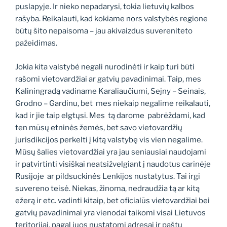
puslapyje. Ir nieko nepadarysi, tokia lietuvių kalbos
rašyba. Reikalauti, kad kokiame nors valstybės regione
būtų šito nepaisoma – jau akivaizdus suvereniteto
pažeidimas.
Jokia kita valstybė negali nurodinėti ir kaip turi būti
rašomi vietovardžiai ar gatvių pavadinimai. Taip, mes
Kaliningradą vadiname Karaliaučiumi, Sejny – Seinais,
Grodno – Gardinu, bet mes niekaip negalime reikalauti,
kad ir jie taip elgtųsi. Mes tą darome pabrėždami, kad
ten mūsų etninės žemės, bet savo vietovardžių
jurisdikcijos perkelti į kitą valstybę vis vien negalime.
Mūsų šalies vietovardžiai yra jau seniausiai naudojami
ir patvirtinti visiškai neatsižvelgiant į naudotus carinėje
Rusijoje ar pildsuckinės Lenkijos nustatytus. Tai irgi
suvereno teisė. Niekas, žinoma, nedraudžia tą ar kitą
ežerą ir etc. vadinti kitaip, bet oficialūs vietovardžiai bei
gatvių pavadinimai yra vienodai taikomi visai Lietuvos
teritorijai, pagal juos nustatomi adresai ir paštų