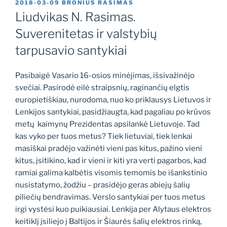
PASKELBTA
2018-03-09
BRONIUS RASIMAS
Liudvikas N. Rasimas.
Suverenitetas ir valstybių
tarpusavio santykiai
Pasibaigė Vasario 16-osios minėjimas, išsivažinėjo
svečiai. Pasirodė eilė straipsnių, raginančių elgtis
europietiškiau, nurodoma, nuo ko priklausys Lietuvos ir
Lenkijos santykiai, pasidžiaugta, kad pagaliau po krūvos
metų kaimynų Prezidentas apsilankė Lietuvoje. Tad
kas vyko per tuos metus? Tiek lietuviai, tiek lenkai
masiškai pradėjo važinėti vieni pas kitus, pažino vieni
kitus, įsitikino, kad ir vieni ir kiti yra verti pagarbos, kad
ramiai galima kalbėtis visomis temomis be išankstinio
nusistatymo, žodžiu – prasidėjo geras abiejų šalių
piliečių bendravimas. Verslo santykiai per tuos metus
irgi vystėsi kuo puikiausiai. Lenkija per Alytaus elektros
keitiklį įsiliejo į Baltijos ir Šiaurės šalių elektros rinką,