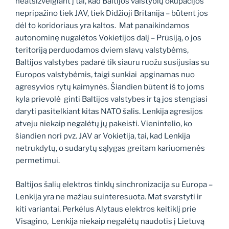
neatsižvelgiant į tai, kad Baltijos valstybių okupacijos
nepripažino tiek JAV, tiek Didžioji Britanija – būtent jos
dėl to koridoriaus yra kaltos. Mat panaikindamos
autonominę nugalėtos Vokietijos dalį – Prūsiją, o jos
teritoriją perduodamos dviem slavų valstybėms,
Baltijos valstybes padarė tik siauru ruožu susijusias su
Europos valstybėmis, taigi sunkiai apginamas nuo
agresyvios rytų kaimynės. Šiandien būtent iš to joms
kyla prievolė ginti Baltijos valstybes ir tą jos stengiasi
daryti pasitelkiant kitas NATO šalis. Lenkija agresijos
atveju niekaip negalėtų jų pakeisti. Vienintelio, ko
šiandien nori pvz. JAV ar Vokietija, tai, kad Lenkija
netrukdytų, o sudarytų sąlygas greitam kariuomenės
permetimui.
Baltijos šalių elektros tinklų sinchronizacija su Europa –
Lenkija yra ne mažiau suinteresuota. Mat svarstyti ir
kiti variantai. Perkėlus Alytaus elektros keitiklį prie
Visagino, Lenkija niekaip negalėtų naudotis į Lietuvą