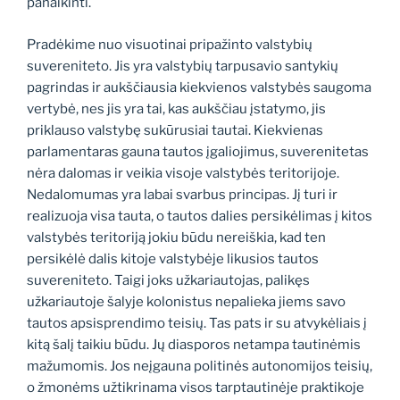
panaikinti.
Pradėkime nuo visuotinai pripažinto valstybių
suvereniteto. Jis yra valstybių tarpusavio santykių
pagrindas ir aukščiausia kiekvienos valstybės saugoma
vertybė, nes jis yra tai, kas aukščiau įstatymo, jis
priklauso valstybę sukūrusiai tautai. Kiekvienas
parlamentaras gauna tautos įgaliojimus, suverenitetas
nėra dalomas ir veikia visoje valstybės teritorijoje.
Nedalomumas yra labai svarbus principas. Jį turi ir
realizuoja visa tauta, o tautos dalies persikėlimas į kitos
valstybės teritoriją jokiu būdu nereiškia, kad ten
persikėlė dalis kitoje valstybėje likusios tautos
suvereniteto. Taigi joks užkariautojas, palikęs
užkariautoje šalyje kolonistus nepalieka jiems savo
tautos apsisprendimo teisių. Tas pats ir su atvykėliais į
kitą šalį taikiu būdu. Jų diasporos netampa tautinėmis
mažumomis. Jos neįgauna politinės autonomijos teisių,
o žmonėms užtikrinama visos tarptautinėje praktikoje