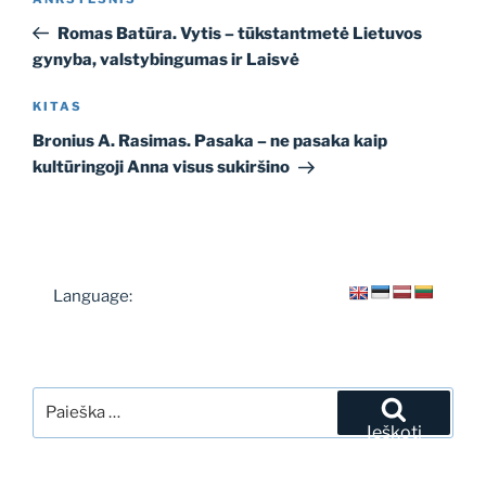
Ankstesnis
tarp
įrašas
Romas Batūra. Vytis – tūkstantmetė Lietuvos
įrašų
gynyba, valstybingumas ir Laisvė
Kitas
KITAS
įrašas
Bronius A. Rasimas. Pasaka – ne pasaka kaip
kultūringoji Anna visus sukiršino
Language:
Ieškoti:
Ieškoti