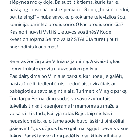
slėpynes mokykloje. Balsuoti tik tiems, kurie turi e.
paštą irgi buvo parinkta specialiai. Galop, „būkim biedni,
bet teisingi“ – nubalsavo, kaip kokiame televizijos šou,
komisija, parinkta prodiuserio. O kas prodiuseris čia?
Kas nori nuvyti Vytį iš Lietuvos sostinės? Kodėl
kvestionuojama Seimo valia? ŠTAI ČIA turėtų būti
pagrindinis klausimas!
Keletas žodžių apie Vilniaus jaunimą. Akivaizdu, kad
jiems trūksta erdvių aktyvesniam poilsiui.
Pasidairykime po Vilniaus parkus, kuriuose jie galėtų
pasivažinėti riedlentėmis, riedučiais, dviračiais ar
pabėgioti su savo augintiniais. Turime tik Vingio parką.
Tuo tarpu Bernardinų sodas su savo žvyruotais
takeliais tinka tik senjorams ir mamoms su mažais
vaikais ir tik tada, kai lyja retai. Beje, taip niekas ir
nepasidomėjo, kaip tame sode buvo išskirti pinigėliai
„įsisavinti“, juk už juos buvo galima išgrįsti beveik visus
takus. Panaši apverktina padėtis ir su kitais Vilniaus