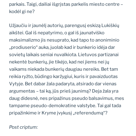
parkais. Taigi, dailiai išgrįstas parkelis miesto centre –
kodėl gi ne?
Užjaučiu ir jaunėlį autorių, parengusį eskizą Lukiškių
aikštei. Gal iš nepatyrimo, o gal iš jaunatviško
maksimalizmo jis nesuprato, kad tapo to anoniminio
„prodiuserio“ auka, juolab kad ir bunkerio idėja dar
sovietų laikais seniai nuvalkiota. Lietuvos partizanai
nekentė bunkerių, jie tikėjo, kad nei jiems nei jų
vaikams niekada bunkerių daugiau nereiks. Bet tam
reikia ryžto, būdingo karžygiui, kuris ir pavaizduotas
Vytyje. Bet dabar žala padaryta, atsirado dar vienas
argumentas – tai ką, jūs prieš jaunimą? Deja žala yra
daug didesnė, nes pripažinus pseudo balsavimus, mes
tampame pseudo-demokratine valstybe. Tai gal tada
pripažinkime ir Kryme įvykusį „referendumą“?
Post criptum: