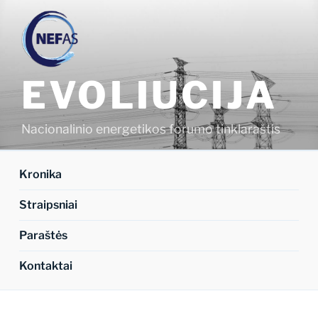
Eiti
prie
turinio
EVOLIUCIJA
Nacionalinio energetikos forumo tinklaraštis
Kronika
Straipsniai
Paraštės
Kontaktai