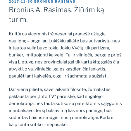
PASKELBTA
2017-11-30
BRONIUS RASIMAS
Bronius A. Rasimas. Žiūrim ką
turim.
Kultūros viceministrė neseniai pranešė džiugią
naujieną – pagaliau Lukiškių aikštė bus sutvarkyta, nes
ir tautos valia buvo tokia. Jokių Vyčių, tik partizanų
bunkerį imituojanti kalvelė! Tai ir vilniečių pergalė prieš
visą Lietuvą, nes provincialai gal tik kartą kitą galės čia
atvykti, o va, vilniečiai galės kasdien čia lankytis,
pagulėti ant kalvelės, o gal ir šachmatais sužaisti.
Dar viena pilietė, save laikanti filosofe, žurnalistės
paklausta per „Info TV“ pareiškė, kad nugalėjo
demokratija, nes tauta sutiko su pateiktomis sąlygomis
ir nubalsavo. Jei šį balsavimą kas nors paneigs, bus
suduotas baisus smūgis mūsų demokratijai. Kada ir
kaip tauta sutiko – nepasakė.