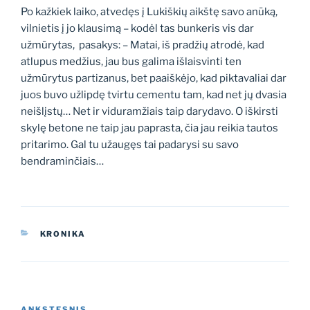
Po kažkiek laiko, atvedęs į Lukiškių aikštę savo anūką,
vilnietis į jo klausimą – kodėl tas bunkeris vis dar
užmūrytas, pasakys: – Matai, iš pradžių atrodė, kad
atlupus medžius, jau bus galima išlaisvinti ten
užmūrytus partizanus, bet paaiškėjo, kad piktavaliai dar
juos buvo užlipdę tvirtu cementu tam, kad net jų dvasia
neišlįstų… Net ir viduramžiais taip darydavo. O iškirsti
skylę betone ne taip jau paprasta, čia jau reikia tautos
pritarimo. Gal tu užaugęs tai padarysi su savo
bendraminčiais…
KATEGORIJOS
KRONIKA
Navigacija
ANKSTESNIS