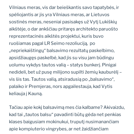
Vilniaus meras, vis dar beieškantis savo tapatybės, ir
spėliojantis ar jis yra Vilniaus meras, ar Lietuvos
sostinės meras, neseniai pasisakęs už Vytį Lukiškių
aikštėje, o dar ankščiau pritaręs architekto paruošto
reprezentacinės aikštės projektui, kuris buvo
ruošiamas pagal LR Seimo rezoliuciją, po
„nepriekaištingų“ balsavimo rezultatų paskelbimo,
apsidžiaugęs paskelbė, kad jis su visu jam būdingu
uolumu vykdys tautos valią – statys bunkerį. Pinigai
nedideli, bet už pusę milijono supilti žemių kauburėlį –
vis šis tas. Tautos valią, atsiradusią po „balsavimo“,
palaiko ir Premjeras, nors apgailestauja, kad Vytis
keliauja į Kauną.
Tačiau apie kokį balsavimą mes čia kalbame? Akivaizdu,
kad tai „tautos balsu“ pavadinti būtų gėda net penkias
klases baigusiam mokinukui, truputį nusimanančiam
apie kompiuterio vingrybes, ar net žaidžiančiam