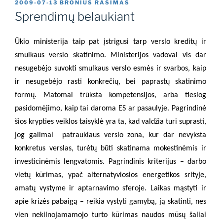
PASKELBTA
2009-07-13
BRONIUS RASIMAS
Sprendimų belaukiant
Ūkio ministerija taip pat įstrigusi tarp verslo kreditų ir
smulkaus verslo skatinimo. Ministerijos vadovai vis dar
nesugebėjo suvokti smulkaus verslo esmės ir svarbos, kaip
ir nesugebėjo rasti konkrečių, bei paprastų skatinimo
formų. Matomai trūksta kompetensijos, arba tiesiog
pasidomėjimo, kaip tai daroma ES ar pasaulyje. Pagrindinė
šios krypties veiklos taisyklė yra ta, kad valdžia turi suprasti,
jog galimai
patrauklaus verslo zona, kur dar nevyksta
konkretus verslas, turėtų būti skatinama mokestinėmis ir
investicinėmis lengvatomis. Pagrindinis kriterijus – darbo
vietų kūrimas, ypač alternatyviosios energetikos srityje,
amatų vystyme ir aptarnavimo sferoje. Laikas mąstyti ir
apie krizės pabaigą – reikia vystyti gamybą, ją skatinti, nes
vien nekilnojamamojo turto kūrimas naudos mūsų šaliai