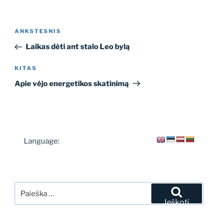
Navigacija
Ankstesnis
ANKSTESNIS
tarp
įrašas
Laikas dėti ant stalo Leo bylą
įrašų
Kitas
KITAS
įrašas
Apie vėjo energetikos skatinimą
Language:
Ieškoti:
Ieškoti