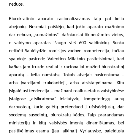
neduos.
Biurokratinio aparato racionalizavimas taip pat kelia
abejonių. Neseniai paiškėjo, kad jokio aparato mažinimo
dar nebuvo, „sumažintos“
dažniausiai tik neužimtos vietos,
o valdymo aparatas išaugo virš 600 valdininkų. Sunku
netikėti Saulėlydžio komisijos vadovo kompetencija, tačiau
spaudoje pasirodę Valentino Milaknio pasiteisinimai, kad
kažkas jam trukdo realiai ir racionaliai mažinti biurokratinį
aparatą – kelia nuostabą. Tokais atvejais pasirenkama –
arba įvardijami trukdantieji, arba atsistatydinama. Kita
įsigalėjusi tendencija – mažinant realius etatus valstybinėse
įstaigose „atsikratoma“ iniciatyvių, kompetetingų jaunų
darbuotojų, kurie galėtų pretenduoti į užsisėdėjusių, dar
socdemų susodintų, biurokratų kėdes. Taip prarandamas
ministerijų ir kitų valstybės įmonių dinamiškumas, bei
pasitikėjimas esama (jau laikina!) Vyriausybe, paleidusia