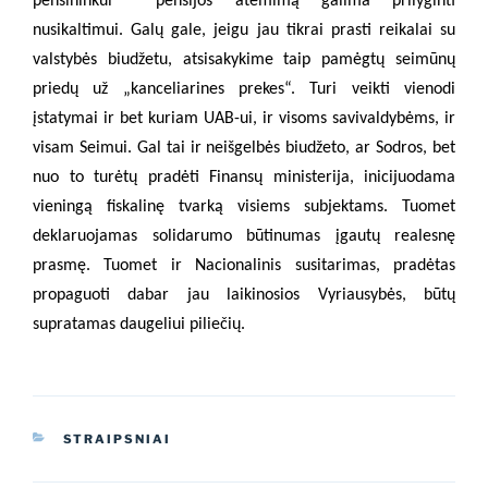
pensininkui
pensijos atėmimą galima prilyginti
nusikaltimui. Galų gale, jeigu jau tikrai prasti reikalai su
valstybės biudžetu, atsisakykime taip pamėgtų seimūnų
priedų už „kanceliarines prekes“. Turi veikti vienodi
įstatymai ir bet kuriam UAB-ui, ir visoms savivaldybėms, ir
visam Seimui. Gal tai ir neišgelbės biudžeto, ar Sodros, bet
nuo to turėtų pradėti Finansų ministerija, inicijuodama
vieningą fiskalinę tvarką visiems subjektams. Tuomet
deklaruojamas solidarumo būtinumas įgautų realesnę
prasmę. Tuomet ir Nacionalinis susitarimas, pradėtas
propaguoti dabar jau laikinosios Vyriausybės, būtų
supratamas daugeliui piliečių.
KATEGORIJOS
STRAIPSNIAI