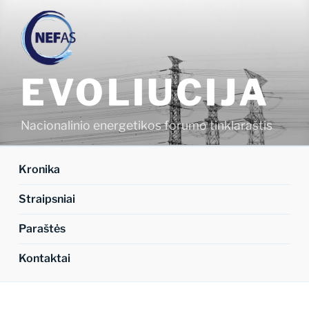
Eiti
prie
turinio
EVOLIUCIJA
Nacionalinio energetikos forumo tinklaraštis
Kronika
Straipsniai
Paraštės
Kontaktai