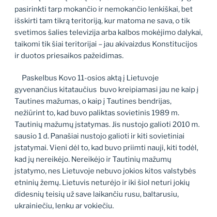
pasirinkti tarp mokančio ir nemokančio lenkiškai, bet
išskirti tam tikrą teritoriją, kur matoma ne sava, o tik
svetimos šalies televizija arba kalbos mokėjimo dalykai,
taikomi tik šiai teritorijai – jau akivaizdus Konstitucijos
ir duotos priesaikos pažeidimas.
Paskelbus Kovo 11-osios aktą į Lietuvoje
gyvenančius kitataučius buvo kreipiamasi jau ne kaip į
Tautines mažumas, o kaip į Tautines bendrijas,
nežiūrint to, kad buvo paliktas sovietinis 1989 m.
Tautinių mažumų įstatymas. Jis nustojo galioti 2010 m.
sausio 1 d. Panašiai nustojo galioti ir kiti sovietiniai
įstatymai. Vieni dėl to, kad buvo priimti nauji, kiti todėl,
kad jų nereikėjo. Nereikėjo ir Tautinių mažumų
įstatymo, nes Lietuvoje nebuvo jokios kitos valstybės
etninių žemų. Lietuvis neturėjo ir iki šiol neturi jokių
didesnių teisių už save laikančiu rusu, baltarusiu,
ukrainiečiu, lenku ar vokiečiu.