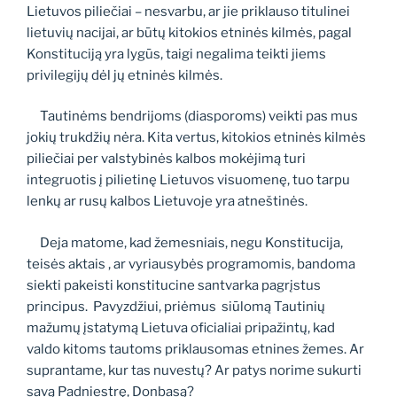
Lietuvos piliečiai – nesvarbu, ar jie priklauso titulinei
lietuvių nacijai, ar būtų kitokios etninės kilmės, pagal
Konstituciją yra lygūs, taigi negalima teikti jiems
privilegijų dėl jų etninės kilmės.
Tautinėms bendrijoms (diasporoms) veikti pas mus
jokių trukdžių nėra. Kita vertus, kitokios etninės kilmės
piliečiai per valstybinės kalbos mokėjimą turi
integruotis į pilietinę Lietuvos visuomenę, tuo tarpu
lenkų ar rusų kalbos Lietuvoje yra atneštinės.
Deja matome, kad žemesniais, negu Konstitucija,
teisės aktais , ar vyriausybės programomis, bandoma
siekti pakeisti konstitucine santvarka pagrįstus
principus. Pavyzdžiui, priėmus siūlomą Tautinių
mažumų įstatymą Lietuva oficialiai pripažintų, kad
valdo kitoms tautoms priklausomas etnines žemes. Ar
suprantame, kur tas nuvestų? Ar patys norime sukurti
savą Padniestrę, Donbasą?