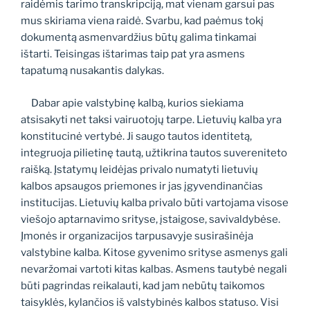
raidėmis tarimo transkripciją, mat vienam garsui pas
mus skiriama viena raidė. Svarbu, kad paėmus tokį
dokumentą asmenvardžius būtų galima tinkamai
ištarti. Teisingas ištarimas taip pat yra asmens
tapatumą nusakantis dalykas.
Dabar apie valstybinę kalbą, kurios siekiama
atsisakyti net taksi vairuotojų tarpe. Lietuvių kalba yra
konstitucinė vertybė. Ji saugo tautos identitetą,
integruoja pilietinę tautą, užtikrina tautos suvereniteto
raišką. Įstatymų leidėjas privalo numatyti lietuvių
kalbos apsaugos priemones ir jas įgyvendinančias
institucijas. Lietuvių kalba privalo būti vartojama visose
viešojo aptarnavimo srityse, įstaigose, savivaldybėse.
Įmonės ir organizacijos tarpusavyje susirašinėja
valstybine kalba. Kitose gyvenimo srityse asmenys gali
nevaržomai vartoti kitas kalbas. Asmens tautybė negali
būti pagrindas reikalauti, kad jam nebūtų taikomos
taisyklės, kylančios iš valstybinės kalbos statuso. Visi