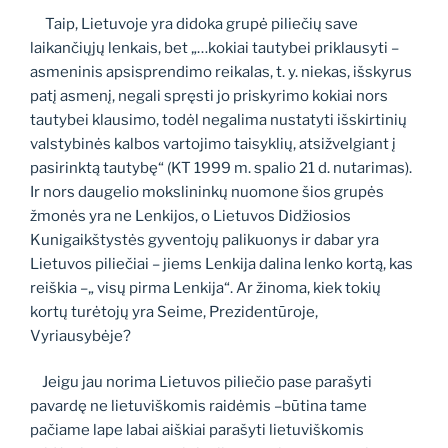
Taip, Lietuvoje yra didoka grupė piliečių save
laikančiųjų lenkais, bet „…kokiai tautybei priklausyti –
asmeninis apsisprendimo reikalas, t. y. niekas, išskyrus
patį asmenį, negali spręsti jo priskyrimo kokiai nors
tautybei klausimo, todėl negalima nustatyti išskirtinių
valstybinės kalbos vartojimo taisyklių, atsižvelgiant į
pasirinktą tautybę“ (KT 1999 m. spalio 21 d. nutarimas).
Ir nors daugelio mokslininkų nuomone šios grupės
žmonės yra ne Lenkijos, o Lietuvos Didžiosios
Kunigaikštystės gyventojų palikuonys ir dabar yra
Lietuvos piliečiai – jiems Lenkija dalina lenko kortą, kas
reiškia –„ visų pirma Lenkija“. Ar žinoma, kiek tokių
kortų turėtojų yra Seime, Prezidentūroje,
Vyriausybėje?
Jeigu jau norima Lietuvos piliečio pase parašyti
pavardę ne lietuviškomis raidėmis –būtina tame
pačiame lape labai aiškiai parašyti lietuviškomis