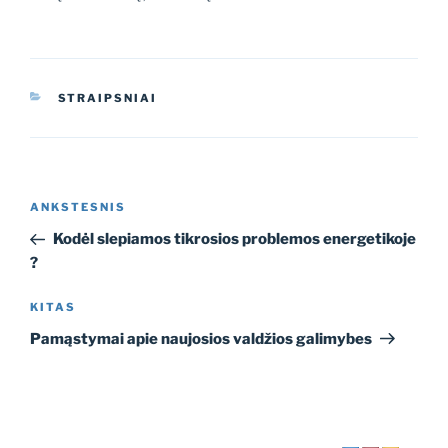
KATEGORIJOS
STRAIPSNIAI
Navigacija
Ankstesnis
ANKSTESNIS
tarp
įrašas
Kodėl slepiamos tikrosios problemos energetikoje
įrašų
?
Kitas
KITAS
įrašas
Pamąstymai apie naujosios valdžios galimybes