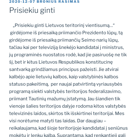
PASKELBTA
2020-12-07
BRONIUS RASIMAS
Prisiekiu ginti
„Prisiekiu ginti Lietuvos teritorinį vientisumą…“
girdėjome iš priesaiką priimančio Prezidento lūpų, tą
girdėjome iš priesaiką priimančių Seimo narių lūpų,
tačiau kai per televiziją šnekėjo kandidatai į ministrus,
jų programinės nuostatos rodė, kad jie pasiruošę ne tik
šį, bet ir kitus Lietuvos Respublikos konstitucinę
santvarką grindžiamus principus pažeisti. Jie atvirai
kalbėjo apie lietuvių kalbos, kaip valstybinės kalbos
statuso pakeitimą, per naujai patvirtintą vyriausybės
programą siekti valstybės teritorijos federalizavimo,
priimant Tautinių mažumų įstatymą. Jau šiandien tik
vienoje šalies teritorijos dalyje rodoma kitos valstybės
televizinės laidos, skirtos tik išskirtinei teritorijai. Mes
visi norėtume matyti tas laidas. Dar daugiau –
reikalaujama, kad šioje teritorijoje kandidatai į seniūnus
mokėtų ir lenkų kalbą. Suprantama, kad renkantieji gali