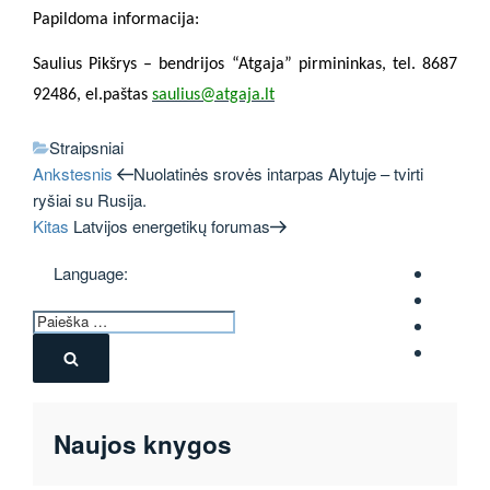
Papildoma informacija:
Saulius Pikšrys – bendrijos “Atgaja” pirmininkas, tel. 8687
92486, el.paštas
saulius@atgaja.lt
Kategorijos
Straipsniai
Ankstesnis
Navigacija
Ankstesnis
Nuolatinės srovės intarpas Alytuje – tvirti
įrašas
ryšiai su Rusija.
tarp
Kitas
Kitas
Latvijos energetikų forumas
įrašas
įrašų
Language:
Ieškoti:
Ieškoti
Naujos knygos