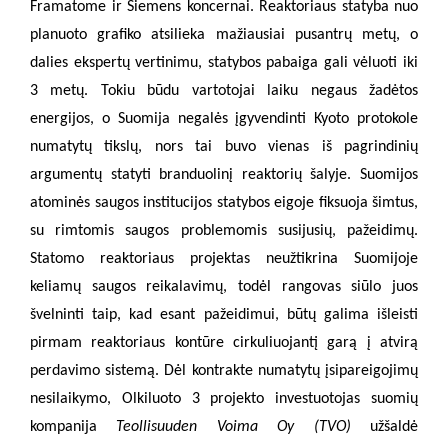
Framatome ir Siemens koncernai. Reaktoriaus statyba nuo
planuoto grafiko atsilieka mažiausiai pusantrų metų, o
dalies ekspertų vertinimu, statybos pabaiga gali vėluoti iki
3 metų. Tokiu būdu vartotojai laiku negaus žadėtos
energijos, o Suomija negalės įgyvendinti Kyoto protokole
numatytų tikslų, nors tai buvo vienas iš pagrindinių
argumentų statyti branduolinį reaktorių šalyje. Suomijos
atominės saugos institucijos statybos eigoje fiksuoja šimtus,
su rimtomis saugos problemomis susijusių, pažeidimų.
Statomo reaktoriaus projektas neužtikrina Suomijoje
keliamų saugos reikalavimų, todėl rangovas siūlo juos
švelninti taip, kad esant pažeidimui, būtų galima išleisti
pirmam reaktoriaus kontūre cirkuliuojantį garą į atvirą
perdavimo sistemą. Dėl kontrakte numatytų įsipareigojimų
nesilaikymo, Olkiluoto 3 projekto investuotojas suomių
kompanija
Teollisuuden Voima Oy (TVO)
užšaldė