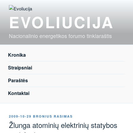
Eiti
prie
EVOLIUCIJA
turinio
Nacionalinio energetikos forumo tinklaraštis
Kronika
Straipsniai
Paraštės
Kontaktai
PASKELBTA
2009-10-29
BRONIUS RASIMAS
Žlunga atominių elektrinių statybos