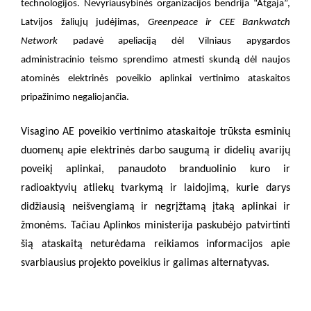
technologijos.
Nevyriausybinės organizacijos bendrija “Atgaja”,
Latvijos žaliųjų judėjimas,
Greenpeace ir CEE
Bankwatch
Network
padavė apeliaciją dėl Vilniaus apygardos
administracinio teismo sprendimo atmesti skundą dėl naujos
atominės elektrinės poveikio aplinkai vertinimo ataskaitos
pripažinimo negaliojančia.
Visagino AE poveikio vertinimo ataskaitoje trūksta esminių
duomenų apie elektrinės darbo saugumą ir didelių avarijų
poveikį aplinkai, panaudoto branduolinio kuro ir
radioaktyvių atliekų tvarkymą ir laidojimą, kurie darys
didžiausią neišvengiamą ir negrįžtamą įtaką aplinkai ir
žmonėms. Tačiau Aplinkos ministerija paskubėjo patvirtinti
šią ataskaitą neturėdama reikiamos informacijos apie
svarbiausius projekto poveikius ir galimas alternatyvas.