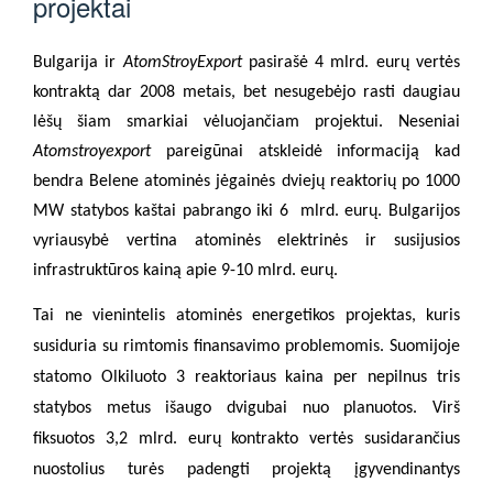
projektai
Bulgarija ir
AtomStroyExport
pasirašė 4 mlrd. eurų vertės
kontraktą dar 2008 metais, bet nesugebėjo rasti daugiau
lėšų šiam smarkiai vėluojančiam projektui. Neseniai
Atomstroyexport
pareigūnai atskleidė informaciją kad
bendra Belene atominės jėgainės dviejų reaktorių po 1000
MW statybos kaštai pabrango iki 6
mlrd. eurų. Bulgarijos
vyriausybė vertina atominės elektrinės ir susijusios
infrastruktūros kainą apie 9-10 mlrd. eurų.
Tai ne vienintelis atominės energetikos projektas, kuris
susiduria su rimtomis finansavimo problemomis. Suomijoje
statomo Olkiluoto 3 reaktoriaus kaina per nepilnus tris
statybos metus išaugo dvigubai nuo planuotos. Virš
fiksuotos 3,2 mlrd. eurų kontrakto vertės susidarančius
nuostolius turės padengti projektą įgyvendinantys