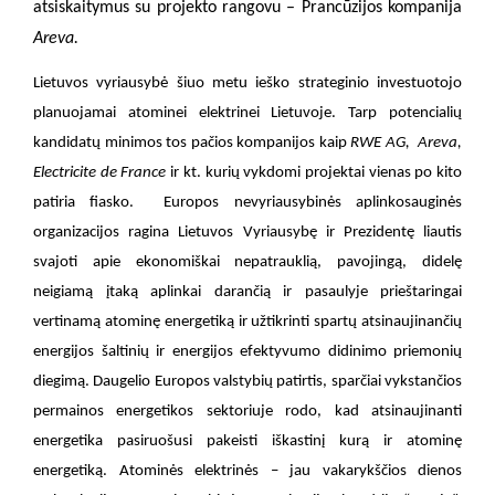
atsiskaitymus su projekto rangovu – Prancūzijos kompanija
Areva.
Lietuvos vyriausybė šiuo metu ieško strateginio investuotojo
planuojamai atominei elektrinei Lietuvoje. Tarp potencialių
kandidatų minimos tos pačios kompanijos kaip
RWE AG,
Areva,
Electricite de France
ir kt. kurių vykdomi projektai vienas po kito
patiria fiasko.
Europos nevyriausybinės aplinkosauginės
organizacijos ragina Lietuvos Vyriausybę ir Prezidentę liautis
svajoti apie ekonomiškai nepatrauklią, pavojingą, didelę
neigiamą įtaką aplinkai darančią ir pasaulyje prieštaringai
vertinamą atominę energetiką ir užtikrinti spartų atsinaujinančių
energijos šaltinių ir energijos efektyvumo didinimo priemonių
diegimą. Daugelio Europos valstybių patirtis, sparčiai vykstančios
permainos energetikos sektoriuje rodo, kad atsinaujinanti
energetika pasiruošusi pakeisti iškastinį kurą ir atominę
energetiką. Atominės elektrinės – jau vakarykščios dienos