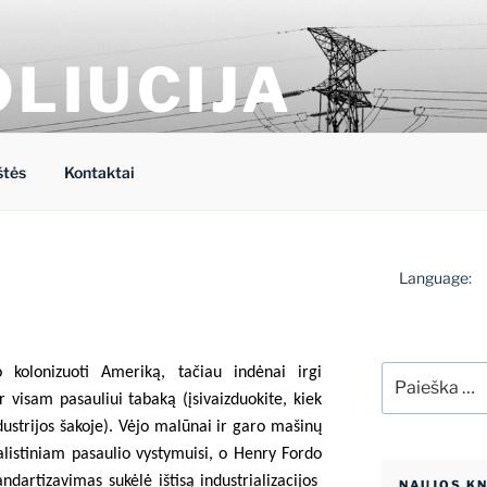
OLIUCIJA
energetikos forumo tinklaraštis
štės
Kontaktai
S
Language:
Ieškoti:
o kolonizuoti Ameriką, tačiau indėnai irgi
 visam pasauliui tabaką (įsivaizduokite, kiek
dustrijos šakoje). Vėjo malūnai ir garo mašinų
alistiniam pasaulio vystymuisi, o Henry Fordo
ndartizavimas sukėlė ištisą industrializacijos
NAUJOS K