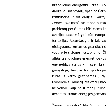
Branduolinė energetika, praėjusio
daugelio išbandymų, ypač po Čern
kritikuotina ir vis daugiau valst
Žemės „sveikata“ atsiranda nuosta
problemų perkėlimas būsimoms kart
avarijos pasekmė gali būti nuospr
teritorijos. Absurdas yra ir tai, k
efektyvumo, kuriamos grandiozinės
veda prie sistemų nestabilumo. Či
atlikę branduolinės energetikos vy
energetikos ateitis – mažieji bran
gamykloje, lengvai transportuojam
kuras iš karto gražinamas į tą
Komerciniai minėtų reaktorių modu
ne vėliau, kaip po 8 metų. Minėti
decentralizuotos energijos gamyba
Žemės „sveikatos“ blogėjimas – o