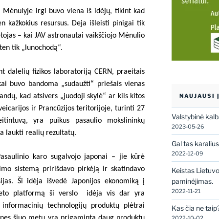
 Mėnulyje irgi buvo viena iš idėjų, tikint kad
 kažkokius resursus. Deja išleisti pinigai tik
tojas – kai JAV astronautai vaikščiojo Mėnulio
 ten tik „lunochodą“.
t dalelių fizikos laboratoriją CERN, praeitais
kai buvo bandoma „sudaužti“ priešais vienas
NAUJAUSI 
ndų, kad atsivers „juodoji skylė“ ar kils kitos
eicarijos ir Prancūzijos teritorijoje, turinti 27
Valstybinė kal
itintuvą, yra puikus pasaulio mokslininkų
2023-05-26
laukti realių rezultatų.
Gal tas karaliu
2022-12-09
asaulinio karo sugalvojo japonai – jie kūrė
vimo sistemą pririšdavo pirkėją ir skatindavo
Keistas Lietuv
paminėjimas.
sijas. Ši idėja išvedė Japonijos ekonomiką į
2022-11-21
eto platformą ši verslo
idėja vis dar yra
 informacinių technologijų produktų plėtrai
Kas čia ne taip
nes šiuo metu yra prigaminta daug produktų
2022-10-02