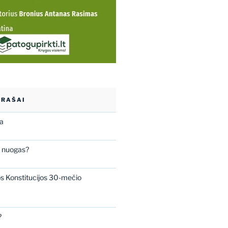
ĮRAŠAI
ba
s nuogas?
os Konstitucijos 30-mečio
?