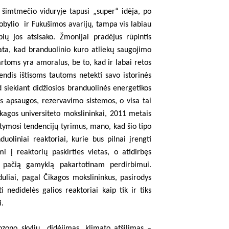
 šimtmečio viduryje tapusi „super“ idėja, po
obylio
ir Fukušimos avarijų, tampa vis labiau
ybių jos atsisako. Žmonijai pradėjus rūpintis
ta, kad branduolinio kuro atliekų saugojimo
oms yra amoralus, be to, kad ir labai retos
endis ištisoms tautoms netekti savo istorinės
ad siekiant didžiosios branduolinės energetikos
 apsaugos, rezervavimo sistemos, o visa tai
kagos universiteto mokslininkai, 2011 metais
stymosi tendencijų tyrimus, mano, kad šio tipo
duoliniai reaktoriai, kurie bus pilnai įrengti
i į reaktorių paskirties vietas, o atidirbęs
 pačią gamyklą pakartotinam perdirbimui.
liai, pagal Čikagos mokslininkus, pasirodys
 nedidelės galios reaktoriai kaip tik ir tiks
i.
zono skylių
didėjimas, klimato atšilimas –