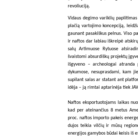
revoliuciją.
Vidaus degimo variklių paplitimas 
plačią vartojimo koncepciją, leidž
gaunant pasakiškus pelnus. Viso pa
ir naftos dar labiau iškreipė atski
salų Artimuose Rytuose atsiradim
švaistomi absurdiškų projektų įgyv
išgyveno – archeologai atranda 
dykumose, nesuprasdami, kam jie 
supilant salas ar statant ant platf
idėja – ją rimtai aptarinėja tiek JA
Naftos eksportuotojams laikas nu
kad per ateinančius 8 metus Ame
proc. naftos importo pakeis energet
dujos teikia vilčių ir mūsų regio
energijos gamybos būdai keisis iš 