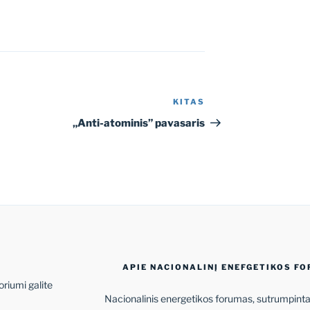
KITAS
Kitas
įrašas
„Anti-atominis” pavasaris
APIE NACIONALINĮ ENEFGETIKOS F
oriumi galite
Nacionalinis energetikos forumas, sutrumpintai