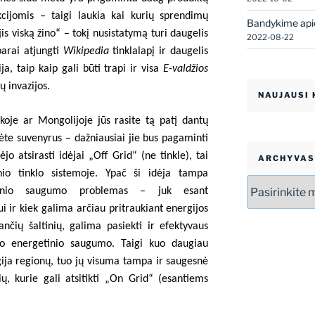
kcijomis – taigi laukia kai kurių sprendimų
Bandykime apie
is viską žino“ – tokį nusistatymą turi daugelis
2022-08-22
parai atjungti
Wikipedia
tinklalapį ir daugelis
ija, taip kaip gali būti trapi ir visa
E-valdžios
ų invazijos.
NAUJAUSI
ikoje ar Mongolijoje jūs rasite tą patį dantų
ėte suvenyrus – dažniausiai jie bus pagaminti
ėjo atsirasti idėjai „Off Grid“ (ne tinkle), tai
ARCHYVAS
inio tinklo sistemoje. Ypač ši idėja tampa
Archyvas
getinio saugumo problemas – juk esant
i ir kiek galima arčiau pritraukiant energijos
ančių šaltinių, galima pasiekti ir efektyvaus
mo energetinio saugumo. Taigi kuo daugiau
gija regionų, tuo jų visuma tampa ir saugesnė
ų, kurie gali atsitikti „On Grid“ (esantiems