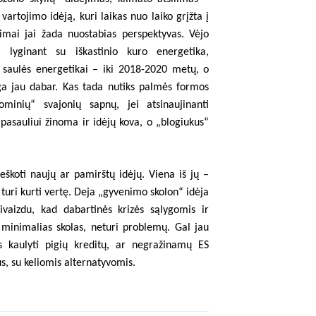
vartojimo idėją, kuri laikas nuo laiko grįžta į
mai jai žada nuostabias perspektyvas. Vėjo
, lyginant su iškastinio kuro energetika,
saulės energetikai – iki 2018-2020 metų, o
a jau dabar. Kas tada nutiks palmės formos
minių“ svajonių sapnų, jei atsinaujinanti
pasauliui žinoma ir idėjų kova, o „blogiukus“
eškoti naujų ar pamirštų idėjų. Viena iš jų –
 turi kurti vertę. Deja „gyvenimo skolon“ idėja
ivaizdu, kad dabartinės krizės sąlygomis ir
s minimalias skolas, neturi problemų. Gal jau
s kaulyti pigių kreditų, ar negražinamų ES
us, su keliomis alternatyvomis.