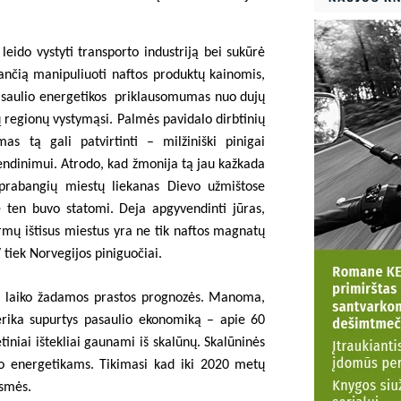
leido vystyti transporto industriją bei sukūrė
iančią manipuliuoti naftos produktų kainomis,
saulio energetikos
priklausomumas nuo dujų
rų regionų vystymąsi. Palmės pavidalo dirbtinių
as tą gali patvirtinti – milžiniški pinigai
endinimui. Atrodo, kad žmonija tą jau kažkada
prabangių miestų liekanas Dievo užmištose
ten buvo statomi. Deja apgyvendinti jūras,
ormų ištisus miestus yra ne tik naftos magnatų
V tiek Norvegijos piniguočiai.
o laiko žadamos prastos prognozės. Manoma,
rika supurtys pasaulio ekonomiką – apie 60
iniai ištekliai gaunami iš skalūnų. Skalūninės
no energetikams. Tikimasi kad iki 2020 metų
esmės.