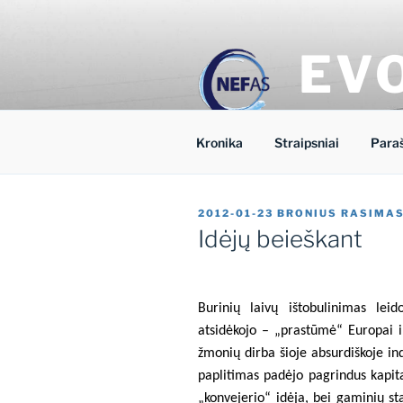
Eiti
prie
turinio
EV
Nacionalinio 
Kronika
Straipsniai
Para
PASKELBTA
2012-01-23
BRONIUS RASIMA
Idėjų beieškant
Burinių laivų ištobulinimas leid
atsidėkojo – „prastūmė“ Europai ir
žmonių dirba šioje absurdiškoje in
paplitimas padėjo pagrindus kapit
„konvejerio“ idėja, bei gaminių sta