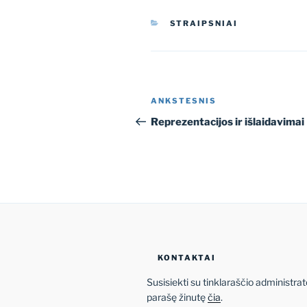
KATEGORIJOS
STRAIPSNIAI
Navigacija
Ankstesnis
ANKSTESNIS
tarp
įrašas
Reprezentacijos ir išlaidavimai
įrašų
KONTAKTAI
Susisiekti su tinklaraščio administrat
parašę žinutę
čia
.