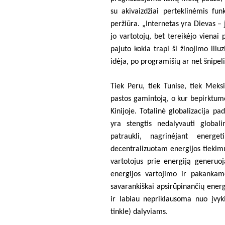
su akivaizdžiai perteklinėmis fun
peržiūra. „Internetas yra Dievas – j
jo vartotojų, bet tereikėjo vienai 
pajuto kokia trapi ši žinojimo iliuz
idėja, po programišių ar net šnipeli
Tiek Peru, tiek Tunise, tiek Meks
pastos gamintoją, o kur bepirktum
Kinijoje. Totalinė globalizacija pad
yra stengtis nedalyvauti global
patraukli, nagrinėjant ener
decentralizuotam energijos tiekimu
vartotojus prie energiją generuoj
energijos vartojimo ir pakanka
savarankiškai apsirūpinančių ener
ir labiau nepriklausoma nuo įvyki
tinkle) dalyviams.