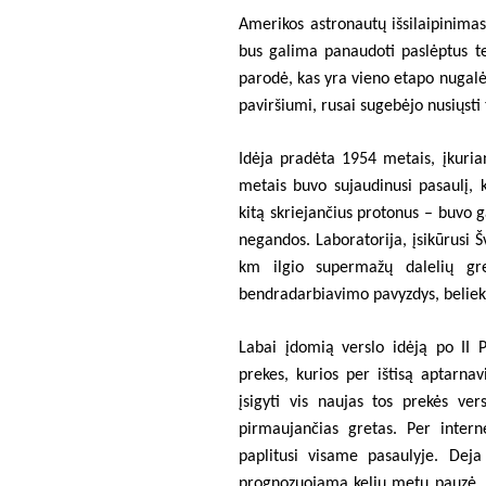
Amerikos astronautų išsilaipinimas
bus galima panaudoti paslėptus ten
parodė, kas yra vieno etapo nugalė
paviršiumi, rusai sugebėjo nusiųsti
Idėja pradėta 1954 metais, įkurian
metais buvo sujaudinusi pasaulį, 
kitą skriejančius protonus – buvo ga
negandos. Laboratorija, įsikūrusi Šv
km ilgio supermažų dalelių gre
bendradarbiavimo pavyzdys, belieka 
Labai įdomią verslo idėją po II P
prekes, kurios per ištisą aptarna
įsigyti vis naujas tos prekės ver
pirmaujančias gretas. Per intern
paplitusi visame pasaulyje. Deja
prognozuojama kelių metų pauzė, 