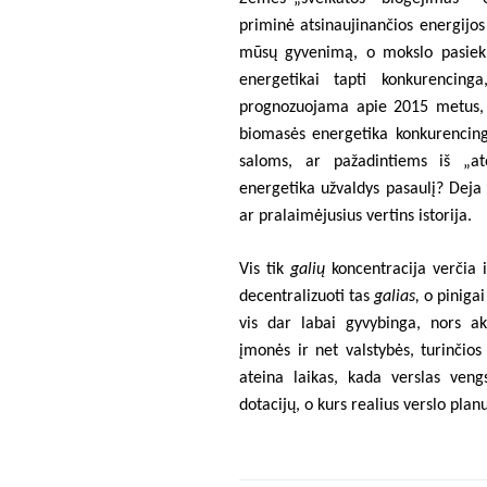
priminė atsinaujinančios energijos 
mūsų gyvenimą, o mokslo pasieki
energetikai tapti konkurencinga
prognozuojama apie 2015 metus, 
biomasės energetika konkurencing
saloms, ar pažadintiems iš „ato
energetika užvaldys pasaulį? Deja 
ar pralaimėjusius vertins istorija.
Vis tik
galių
koncentracija verčia i
decentralizuoti tas
galias,
o pinigai
vis dar labai gyvybinga, nors ak
įmonės ir net valstybės, turinčio
ateina laikas, kada verslas veng
dotacijų, o kurs realius verslo plan