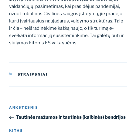
valdančiųjų pasimetimas, kai prasidėjus pandemijai,
užuot tobulinus Civilinės saugos įstatymą, jie pradėjo
kurti įvairiausius naujadarus, valdymo struktūras. Taip
ir čia – neišradinėkime kažką naujo, o tik turimą
e-
sveikata
informaciją susisteminkime. Tai galėtų būti ir
siūlymas kitoms ES valstybėms.
KATEGORIJOS
STRAIPSNIAI
Navigacija
Ankstesnis
ANKSTESNIS
tarp
įrašas
Tautinės mažumos ir tautinės (kalbinės) bendrijos
įrašų
Kitas
KITAS