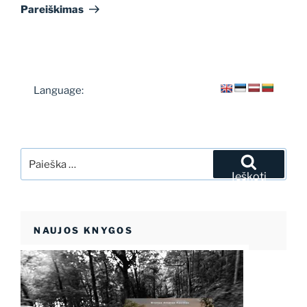
įrašas
Pareiškimas
Language:
Ieškoti:
Ieškoti
NAUJOS KNYGOS