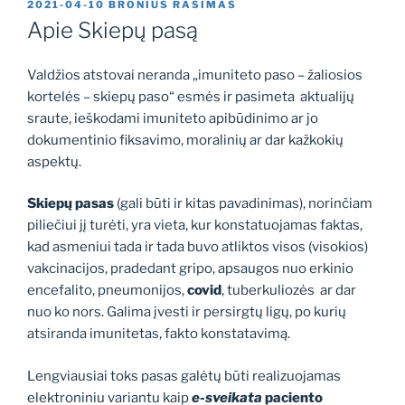
PASKELBTA
2021-04-10
BRONIUS RASIMAS
Apie Skiepų pasą
Valdžios atstovai neranda „imuniteto paso – žaliosios
kortelės – skiepų paso“ esmės ir pasimeta aktualijų
sraute, ieškodami imuniteto apibūdinimo ar jo
dokumentinio fiksavimo, moralinių ar dar kažkokių
aspektų.
Skiepų pasas
(gali būti ir kitas pavadinimas), norinčiam
piliečiui jį turėti, yra vieta, kur konstatuojamas faktas,
kad asmeniui tada ir tada buvo atliktos visos (visokios)
vakcinacijos, pradedant gripo, apsaugos nuo erkinio
encefalito, pneumonijos,
covid
, tuberkuliozės ar dar
nuo ko nors. Galima įvesti ir persirgtų ligų, po kurių
atsiranda imunitetas, fakto konstatavimą.
Lengviausiai toks pasas galėtų būti realizuojamas
elektroniniu variantu kaip
e-sveikata
paciento