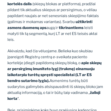
kortelės dalis
(skiepų blokas ar platforma), pradžiai
pildant tik aktualius skiepus ar persirgimus, o vėliau
papildant naujais ar net senesniais skiepijimo faktais
(galimas ir mokamas variantas). Svarbu
užtikrinti
asmens duomenų aps
augą ir
tikrinantiems
leisti
matyti tik tą segmentą, kurį LT ar net ES teisės aktai
leis.
Akivaizdu, kad čia vėluojame. Belieka kuo skubiau
įpareigoti Registrų centrą
e-sveikata
paciento
kortelėje įdiegti papildomą skiepų bloką, o
apie skiepų
ar persirgimų imuniteto lygį (trukmę) einamuoju
laikotarpiu turėtų spręsti specialistai (LT ar ES
bendro sutarimo lygiu).
Asmenims turėtų būti
sudarytos galimybės atsispausdinti iš skiepų bloko jam
aktualią informaciją, o tai ir būtų taip vadinama „
žalioji
korta
“.
Beje, prisiminkime koks buvo praėjusios kadencijos