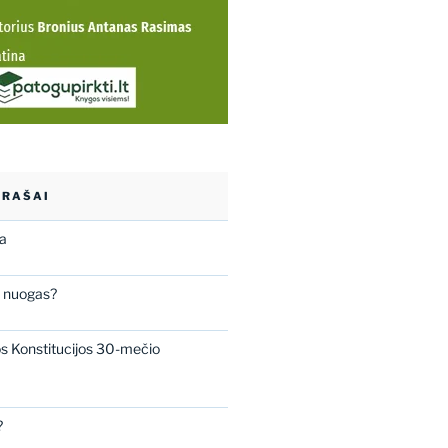
ĮRAŠAI
ba
s nuogas?
os Konstitucijos 30-mečio
?