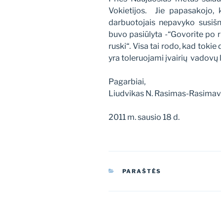
Vokietijos. Jie papasakojo, 
darbuotojais nepavyko susišne
buvo pasiūlyta -“Govorite po rus
ruski“. Visa tai rodo, kad tokie 
yra toleruojami įvairių vadovų 
Pagarbiai,
Liudvikas N. Rasimas-Rasimavi
2011 m. sausio 18 d.
KATEGORIJOS
PARAŠTĖS