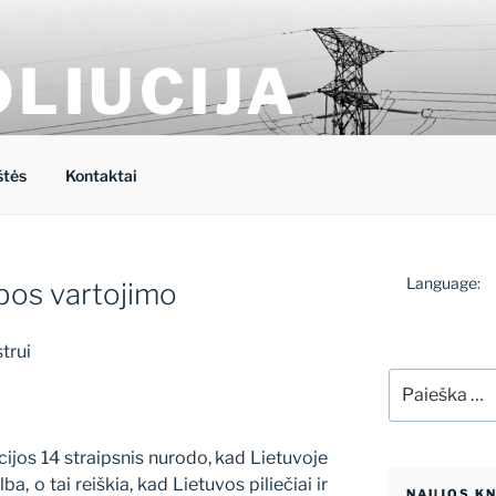
OLIUCIJA
energetikos forumo tinklaraštis
štės
Kontaktai
S
Language:
lbos vartojimo
trui
Ieškoti:
ijos 14 straipsnis nurodo, kad Lietuvoje
ba, o tai reiškia, kad Lietuvos piliečiai ir
NAUJOS K