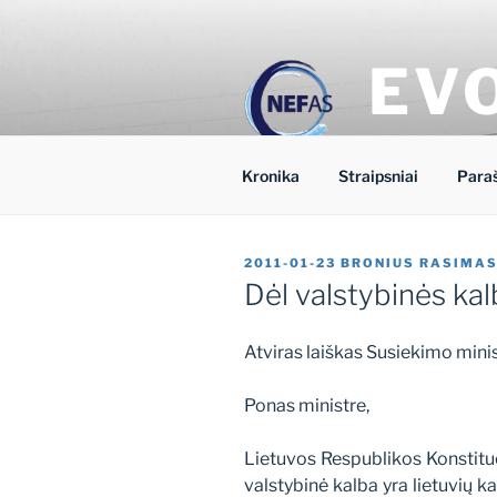
Eiti
prie
turinio
EV
Nacionalinio 
Kronika
Straipsniai
Para
PASKELBTA
2011-01-23
BRONIUS RASIMA
Dėl valstybinės ka
Atviras laiškas Susiekimo minis
Ponas ministre,
Lietuvos Respublikos Konstituc
valstybinė kalba yra lietuvių kal