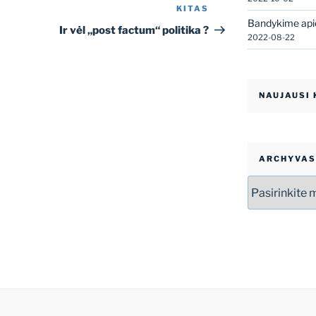
KITAS
Kitas
Bandykime apie
įrašas
Ir vėl „post factum“ politika ?
2022-08-22
NAUJAUSI
ARCHYVAS
Archyvas