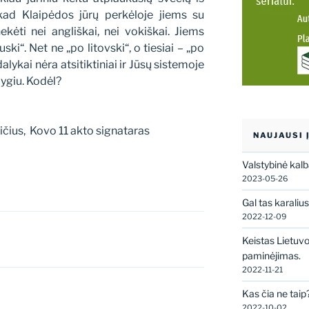
kad Klaipėdos jūrų perkėloje jiems su
kėti nei angliškai, nei vokiškai. Jiems
ki“. Net ne „po litovski“, o tiesiai – „po
dalykai nėra atsitiktiniai ir Jūsų sistemoje
lygiu. Kodėl?
čius, Kovo 11 akto signataras
NAUJAUSI 
Valstybinė kal
2023-05-26
Gal tas karaliu
2022-12-09
Keistas Lietuv
paminėjimas.
2022-11-21
Kas čia ne taip
2022-10-02