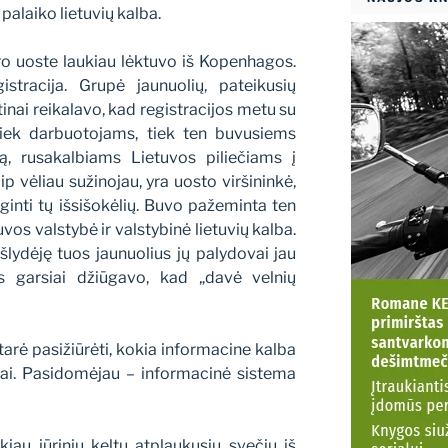
palaiko lietuvių kalba.
o uoste laukiau lėktuvo iš Kopenhagos.
stracija. Grupė jaunuolių, pateikusių
inai reikalavo, kad registracijos metu su
Tiek darbuotojams, tiek ten buvusiems
, rusakalbiams Lietuvos piliečiams į
p vėliau sužinojau, yra uosto viršininkė,
ginti tų išsišokėlių. Buvo pažeminta ten
vos valstybė ir valstybinė lietuvių kalba.
išlydėję tuos jaunuolius jų palydovai jau
s garsiai džiūgavo, kad „davė velnių
tarė pasižiūrėti, kokia informacine kalba
iai. Pasidomėjau – informacinė sistema
iau jūriniu keltu atplaukusių svečių iš