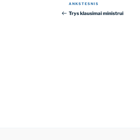
Navigacija
Ankstesnis
ANKSTESNIS
tarp
įrašas
Trys klausimai ministrui
įrašų