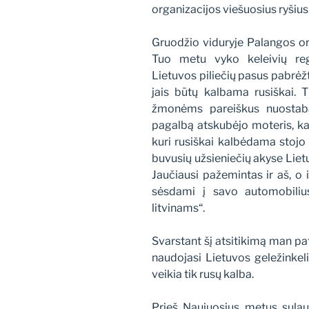
organizacijos viešuosius ryšius 
Gruodžio viduryje Palangos or
Tuo metu vyko keleivių regi
Lietuvos piliečių pasus pabrėžt
jais būtų kalbama rusiškai. 
žmonėms pareiškus nuostabą
pagalbą atskubėjo moteris, kai
kuri rusiškai kalbėdama stojo 
buvusių užsieniečių akyse Lietu
Jaučiausi pažemintas ir aš, o 
sėsdami į savo automobiliu
litvinams“.
Svarstant šį atsitikimą man pa
naudojasi Lietuvos geležinkel
veikia tik rusų kalba.
Prieš Naujuosius metus sulauk