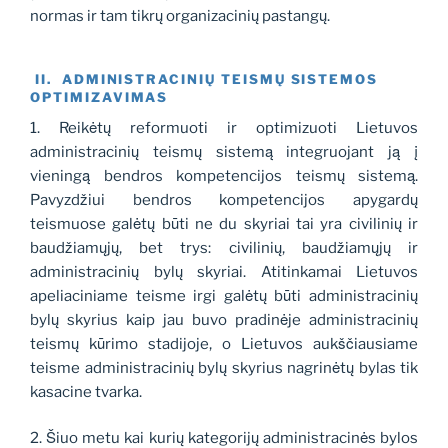
normas ir tam tikrų organizacinių pastangų.
II. ADMINISTRACINIŲ TEISMŲ SISTEMOS
OPTIMIZAVIMAS
1. Reikėtų reformuoti ir optimizuoti Lietuvos
administracinių teismų sistemą integruojant ją į
vieningą bendros kompetencijos teismų sistemą.
Pavyzdžiui bendros kompetencijos apygardų
teismuose galėtų būti ne du skyriai tai yra civilinių ir
baudžiamųjų, bet trys: civilinių, baudžiamųjų ir
administracinių bylų skyriai. Atitinkamai Lietuvos
apeliaciniame teisme irgi galėtų būti administracinių
bylų skyrius kaip jau buvo pradinėje administracinių
teismų kūrimo stadijoje, o Lietuvos aukščiausiame
teisme administracinių bylų skyrius nagrinėtų bylas tik
kasacine tvarka.
2. Šiuo metu kai kurių kategorijų administracinės bylos