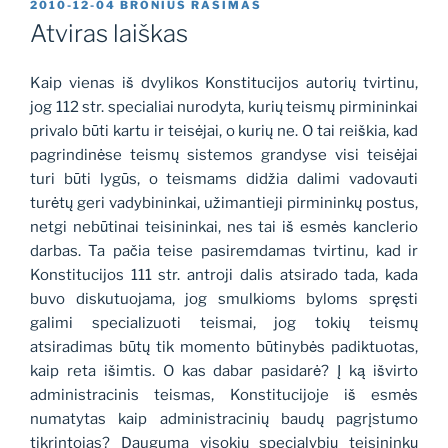
PASKELBTA
2010-12-04
BRONIUS RASIMAS
Atviras laiškas
Kaip vienas iš dvylikos Konstitucijos autorių tvirtinu,
jog 112 str. specialiai nurodyta, kurių teismų pirmininkai
privalo būti kartu ir teisėjai, o kurių ne. O tai reiškia, kad
pagrindinėse teismų sistemos grandyse visi teisėjai
turi būti lygūs, o teismams didžia dalimi vadovauti
turėtų geri vadybininkai, užimantieji pirmininkų postus,
netgi nebūtinai teisininkai, nes tai iš esmės kanclerio
darbas. Ta pačia teise pasiremdamas tvirtinu, kad ir
Konstitucijos 111 str. antroji dalis atsirado tada, kada
buvo diskutuojama, jog smulkioms byloms spręsti
galimi specializuoti teismai, jog tokių teismų
atsiradimas būtų tik momento būtinybės padiktuotas,
kaip reta išimtis. O kas dabar pasidarė? Į ką išvirto
administracinis teismas, Konstitucijoje iš esmės
numatytas kaip administracinių baudų pagrįstumo
tikrintojas? Dauguma visokių specialybių teisininkų