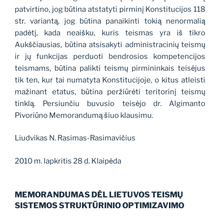
patvirtino, jog būtina atstatyti pirminį Konstitucijos 118
str. variantą, jog būtina panaikinti tokią nenormalią
padėtį, kada neaišku, kuris teismas yra iš tikro
Aukščiausias, būtina atsisakyti administracinių teismų
ir jų funkcijas perduoti bendrosios kompetencijos
teismams, būtina palikti teismų pirmininkais teisėjus
tik ten, kur tai numatyta Konstitucijoje, o kitus atleisti
mažinant etatus, būtina peržiūrėti teritorinį teismų
tinklą. Persiunčiu buvusio teisėjo dr. Algimanto
Pivoriūno Memorandumą šiuo klausimu.
Liudvikas N. Rasimas-Rasimavičius
2010 m. lapkritis 28 d. Klaipėda
MEMORANDUMAS DĖL LIETUVOS TEISMŲ
SISTEMOS STRUKTŪRINIO OPTIMIZAVIMO