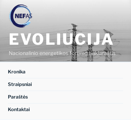
Eiti
prie
turinio
EVOLIUCIJA
Nacionalinio energetikos forumo tinklaraštis
Kronika
Straipsniai
Paraštės
Kontaktai