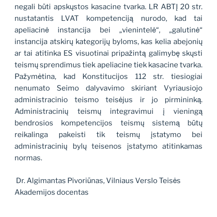
negali būti apskųstos kasacine tvarka. LR ABTĮ 20 str.
nustatantis LVAT kompetenciją nurodo, kad tai
apeliacinė instancija bei „vienintelė“, „galutinė“
instancija atskirų kategorijų byloms, kas kelia abejonių
ar tai atitinka ES visuotinai pripažintą galimybę skųsti
teismų sprendimus tiek apeliacine tiek kasacine tvarka.
Pažymėtina, kad Konstitucijos 112 str. tiesiogiai
nenumato Seimo dalyvavimo skiriant Vyriausiojo
administracinio teismo teisėjus ir jo pirmininką.
Administracinių teismų integravimui į vieningą
bendrosios kompetencijos teismų sistemą būtų
reikalinga pakeisti tik teismų įstatymo bei
administracinių bylų teisenos įstatymo atitinkamas
normas.
Dr. Algimantas Pivoriūnas, Vilniaus Verslo Teisės
Akademijos docentas