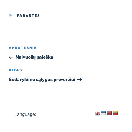
KATEGORIJOS
PARAŠTĖS
Navigacija
Ankstesnis
ANKSTESNIS
tarp
įrašas
Naivuolių paieška
įrašų
Kitas
KITAS
įrašas
Sudarykime sąlygas proveržiui
Language: