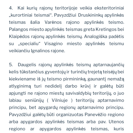
4. Kai kurių rajonų teritorijoje veikia eksteritoriniai
„kurortiniai teismai“. Pavyzdžiui Druskininkų apylinkės
teismas šalia Varėnos rajono apylinkės teismo.
Palangos miesto apylinkės teismas greta Kretingos bei
Klaipėdos rajonų apylinkės teismų. Analogiška padėtis
su „specialiu“ Visagino miesto apylinkės teismu
veikiančiu Ignalinos rajone.
5. Daugelis rajonų apylinkės teismų aptarnaujančių
kelis tūkstančius gyventojų ir turinčių trejetą teisėjų bei
kiekviename iš jų teismo pirmininką, gaunantį nemažą
atlyginimą turi nedidelį darbo krūvį ir galėtų būti
apjungti ne rajono miestų savivaldybių teritorijų, o juo
labiau seniūnijų ( Vilniuje ) teritorijų aptarnavimo
principu, bet apygardų regionų aptarnavimo principu.
Pavyzdžiui galėtų būti organizuotas Panevėžio regiono
arba apygardos apylinkės teismas arba pav. Utenos
regiono ar apygardos apylinkės teismas, kuris