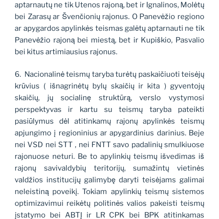
aptarnautų ne tik Utenos rajoną, bet ir Ignalinos, Molėtų
bei Zarasų ar Švenčionių rajonus. O Panevėžio regiono
ar apygardos apylinkės teismas galėtų aptarnauti ne tik
Panevėžio rajoną bei miestą, bet ir Kupiškio, Pasvalio
bei kitus artimiausius rajonus.
6. Nacionalinė teismų taryba turėtų paskaičiuoti teisėjų
krūvius ( išnagrinėtų bylų skaičių ir kita ) gyventojų
skaičių, jų socialinę struktūrą, verslo vystymosi
perspektyvas ir kartu su teismų taryba pateikti
pasiūlymus dėl atitinkamų rajonų apylinkės teismų
apjungimo į regioninius ar apygardinius darinius. Beje
nei VSD nei STT , nei FNTT savo padalinių smulkiuose
rajonuose neturi. Be to apylinkių teismų išvedimas iš
rajonų savivaldybių teritorijų, sumažintų vietinės
valdžios institucijų galimybę daryti teisėjams galimai
neleistiną poveikį. Tokiam apylinkių teismų sistemos
optimizavimui reikėtų politinės valios pakeisti teismų
įstatymo bei ABTĮ ir LR CPK bei BPK atitinkamas