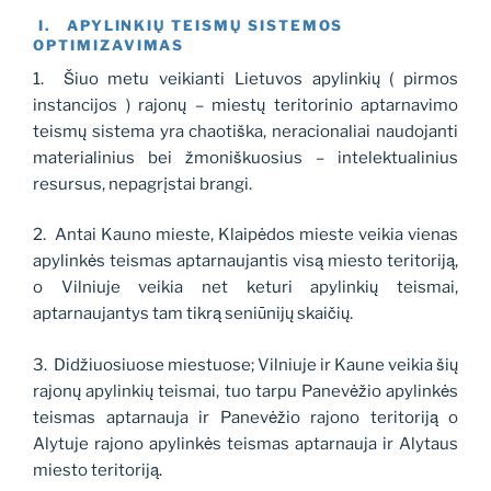
I. APYLINKIŲ TEISMŲ SISTEMOS
OPTIMIZAVIMAS
1. Šiuo metu veikianti Lietuvos apylinkių ( pirmos
instancijos ) rajonų – miestų teritorinio aptarnavimo
teismų sistema yra chaotiška, neracionaliai naudojanti
materialinius bei žmoniškuosius – intelektualinius
resursus, nepagrįstai brangi.
2. Antai Kauno mieste, Klaipėdos mieste veikia vienas
apylinkės teismas aptarnaujantis visą miesto teritoriją,
o Vilniuje veikia net keturi apylinkių teismai,
aptarnaujantys tam tikrą seniūnijų skaičių.
3. Didžiuosiuose miestuose; Vilniuje ir Kaune veikia šių
rajonų apylinkių teismai, tuo tarpu Panevėžio apylinkės
teismas aptarnauja ir Panevėžio rajono teritoriją o
Alytuje rajono apylinkės teismas aptarnauja ir Alytaus
miesto teritoriją.