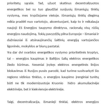
prioritetų sąraše. Tad, užuot skatinus decentralizuotos
energetikos bei su tuo glaudžiai susijusių išmaniųjų tinklų
,
vystymą
mes trypčiojame vietoje. Išmaniųjų tinklų diegimą
reikia pradėti nuo vartotojo, akcentuojant, kaip to ir reikalauja
naujoji ES Energijos taupymo direktyva, racionalų visų rūšių
energijos naudojimą. Tokių pavyzdžių pilna Europoje – išmaniai ir
dažniausiai iš atsinaujinančių šaltinių energiją vartojančios
ligoninės, mokyklos ar biurų pastatai.
Yra dar dvi svarbios energetikos vystymo prioritetinės kryptys,
–
tai
energijos kaupimas ir Baltijos šalių elektros energetikos
žiedo kūrimas. Neseniai įvykęs elektros energetinės linijos
blokavimas iš Rusijos pusės parodė, kad turime susitvarkyti šio
regiono vidinius tinklus, o energijos kaupimo įrenginiai turėtų
būti ne tik modernizuotoje Kruonio
hidro akumuliacinėje
elektrinėje, bet ir kiekvienoje elektrinėje.
z
Taigi, decentrali
acija, išmanieji tinklai, elektros energijos