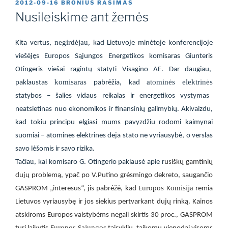
PASKELBTA
2012-09-16
BRONIUS RASIMAS
Nusileiskime ant žemės
negirdėjau,
Kita vertus,
kad Lietuvoje minėtoje konferencijoje
viešėjęs Europos Sąjungos Energetikos komisaras Giunteris
Otingeris viešai ragintų statyti Visagino AE. Dar daugiau,
komisaras
atominės elektrinės
paklaustas
pabrėžia, kad
statybos – šalies vidaus reikalas ir energetikos vystymas
neatsietinas nuo ekonomikos ir finansinių galimybių. Akivaizdu,
kad tokiu principu elgiasi mums pavyzdžiu rodomi kaimynai
suomiai – atomines elektrines deja stato ne vyriausybė, o verslas
savo lėšomis ir savo rizika.
u
Tačia
, kai komisaro G. Otingerio paklausė
apie r
usiškų gamtinių
dujų problemą, ypač po V.Putino grėsmingo dekreto, saugančio
uropos
omisija
GASPROM „interesus“, jis pabrėžė, kad E
K
remia
Lietuvos vyriausybę ir jos siekius pertvarkant dujų rinką. Kainos
atskiroms Europos valstybėms negali skirtis 30 proc., GASPROM
uropos
ąjungos