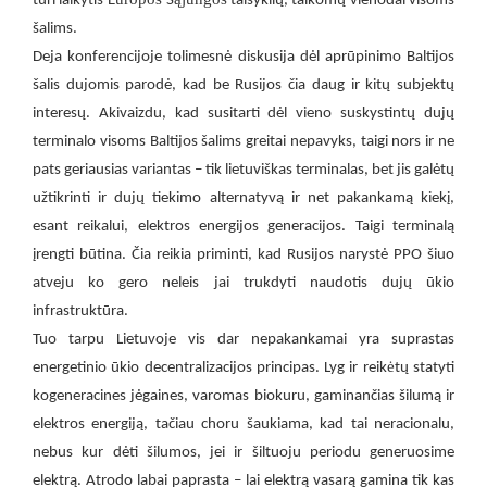
turi laikytis E
S
taisyklių, taikomų vienodai visoms
šalims.
Deja konferencijoje tolimesnė diskusija dėl aprūpinimo Baltijos
šalis dujomis parodė, kad be Rusijos čia daug ir kitų subjektų
interesų. Akivaizdu, kad susitarti dėl vieno suskystintų dujų
terminalo visoms Baltijos šalims greitai nepavyks, taigi nors ir ne
pats geriausias variantas – tik lietuviškas terminalas, bet jis galėtų
užtikrinti ir dujų tiekimo alternatyvą ir net pakankamą kiekį,
esant reikalui, elektros energijos generacijos. Taigi terminalą
įrengti būtina. Čia reikia priminti, kad Rusijos narystė PPO šiuo
atveju ko gero neleis jai trukdyti naudotis dujų ūkio
infrastruktūra.
Tuo tarpu Lietuvoje vis dar nepakankamai yra suprastas
ė
energetinio ūkio decentralizacijos principas. Lyg ir reik
tų statyti
kogeneracines jėgaines, varomas biokuru, gaminančias šilumą ir
elektros energiją, tačiau choru šaukiama, kad tai neracionalu,
nebus kur dėti šilumos, jei ir šiltuoju periodu generuosime
elektrą. Atrodo labai paprasta – lai elektrą vasarą gamina tik kas