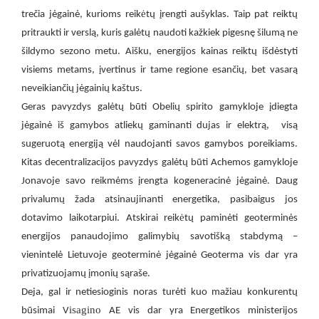
ė
trečia jėgainė, kurioms reik
tų įrengti aušyklas. Taip pat reiktų
pritraukti ir verslą, kuris galėtų naudoti kažkiek pigesnę šilumą ne
šildymo sezono metu. Aišku, energijos kainas reiktų išdėstyti
visiems metams, įvertinus ir tame regione esančių, bet vasarą
neveikiančių jėgainių kaštus.
Geras pavyzdys galėtų būti Obelių spirito gamykloje įdiegta
,
jėgainė iš gamybos atliekų gaminanti dujas ir elektrą
visą
sugeruotą energiją vėl naudojanti savos gamybos poreikiams.
Kitas decentralizacijos pavyzdys galėtų būti Achemos gamykloje
Jonavoje savo reikmėms įrengta kogeneracinė jėgainė. Daug
privalumų žada atsinaujinanti energetika, pasibaigus jos
ė
dotavimo laikotarpiui. Atskirai reik
tų paminėti geoterminės
energijos panaudojimo galimybių savotišką stabdymą –
vienintelė Lietuvoje geoterminė jėgainė Geoterma vis dar yra
privatizuojamų įmonių sąraše.
Deja, gal ir netiesioginis noras turėti kuo mažiau konkurentų
isagino
būsimai V
AE vis dar yra Energetikos ministerijos