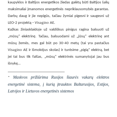
kaupyklos ir Baltijos energetikos žiedas galėtų būti Baltijos šalių
maksimaliai įmanomos energetinės nepriklausomybės garantas.
Darbų daug ir jie nepigūs, tačiau žymiai pigesni ir saugesni už
isagino
LEO-2 projektą – V
AE.
Kažkas žiniasklaidoje už valdiškus pinigus ragina balsuoti už
„mūsų“ elektrinę. Tačiau, balsuodami už „jūsų“ elektrinę ant
mūsų žemės, mes gal būt po 30-40 metų (tai yra pastačius
isagino
V
AE ir išmokėjus skolas) ir turėsime „pigią“ elektrą, bet
jei tai bus tik falšas, „mūsų“ elektrinės sumanytojai jau bus
išnykę…
_______________________________
Maskvos prižiūrima Rusijos šiaurės vakarų elektros
*
energetinė sistema, į kurią įtrauktos Baltarusijos, Estijos,
Latvijos ir Lietuvos energetinės sistemos