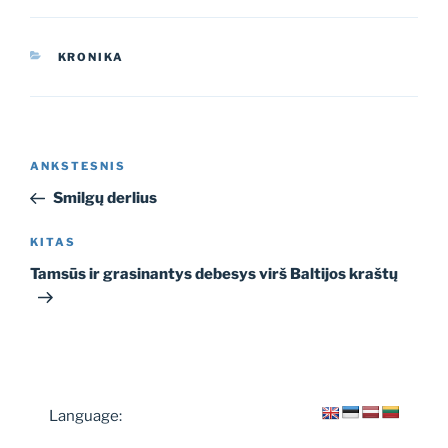
KATEGORIJOS
KRONIKA
Navigacija
Ankstesnis
ANKSTESNIS
tarp
įrašas
Smilgų derlius
įrašų
Kitas
KITAS
įrašas
Tamsūs ir grasinantys debesys virš Baltijos kraštų
Language: