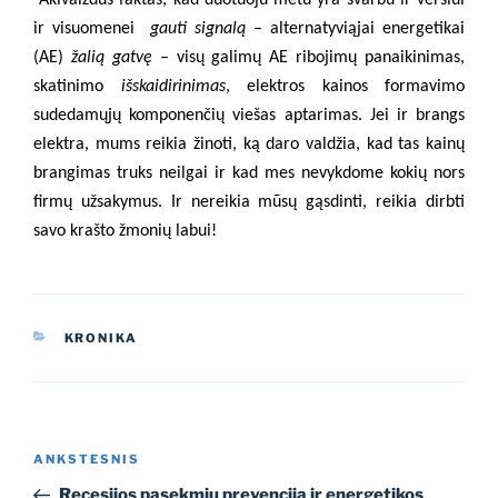
ir visuomenei
gauti signalą
– alternatyviąjai energetikai
(AE)
žalią gatvę
– visų galimų AE ribojimų panaikinimas,
skatinimo
išskaidirinimas
, elektros kainos formavimo
sudedamųjų komponenčių viešas aptarimas. Jei ir brangs
elektra, mums reikia žinoti, ką daro valdžia, kad tas kainų
brangimas truks neilgai ir kad mes nevykdome kokių nors
firmų užsakymus. Ir nereikia mūsų gąsdinti, reikia dirbti
savo krašto žmonių labui!
KATEGORIJOS
KRONIKA
Navigacija
Ankstesnis
ANKSTESNIS
tarp
įrašas
Recesijos pasekmių prevencija ir energetikos