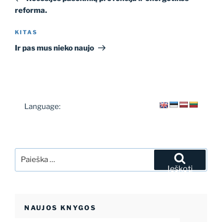
įrašų
reforma.
Kitas
KITAS
įrašas
Ir pas mus nieko naujo
Language:
Ieškoti:
Ieškoti
NAUJOS KNYGOS