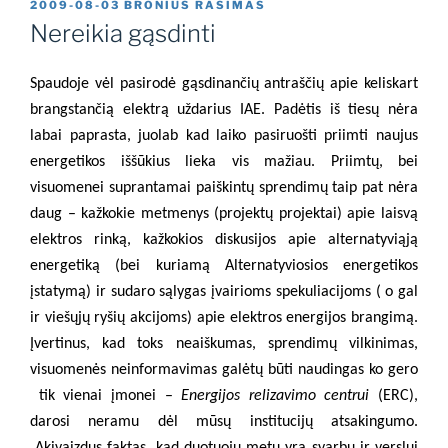
PASKELBTA
2009-08-03
BRONIUS RASIMAS
Nereikia gąsdinti
Spaudoje vėl pasirodė gąsdinančių antraščių apie keliskart
brangstančią elektrą uždarius IAE. Padėtis iš tiesų nėra
labai paprasta, juolab kad laiko pasiruošti priimti naujus
energetikos iššūkius lieka vis mažiau. Priimtų, bei
visuomenei suprantamai paiškintų sprendimų taip pat nėra
daug – kažkokie metmenys (projektų projektai) apie laisvą
elektros rinką, kažkokios diskusijos apie alternatyviąją
energetiką (bei kuriamą Alternatyviosios energetikos
įstatymą) ir sudaro sąlygas įvairioms spekuliacijoms ( o gal
ir viešųjų ryšių akcijoms) apie elektros energijos brangimą.
Įvertinus, kad toks neaiškumas, sprendimų vilkinimas,
visuomenės neinformavimas galėtų būti naudingas ko gero
tik vienai įmonei –
Energijos relizavimo centrui
(ERC),
darosi neramu dėl mūsų institucijų atsakingumo.
Akivaizdus faktas, kad duotuoju metu yra svarbu ir verslui