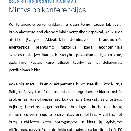
PASKELBTA
2010-08-30
BRONIUS RASIMAS
Mintys po konferencijos
Konferencijoje buvo gvildenama daug temų, tačiau labiausiai
buvo akcentuojami ekonominiai energetikos aspektai, kai kurios
ateities įžvalgos. Akivaizdžiai dominavo ir branduolinės
energetikos brangumo faktorius, kada ekonominiais
skaičiavimais įvertinama ir statybų pakankamai ilga trukmė,
uždarymo kaštai, kuro atliekų tvarkymas, sandėliavimas,
perdirbimas ir kita.
Pokalbių metu užsienio ekspertams buvo neaišku, kodėl trys
Baltijos šalys, turinčios tas pačias energetinės priklausomybės
problemas, iki šiol nepasirašę kokios nors
Energetinės chartijos
,
neįkūrę bendros organizacijos (holdingo), kuris dar kartą
išnagrinėtų viso regiono energetikos perspektyvą – gal tuomet
būtų sudėliotos kitos prerogatyvos ir kitas jų vykdymo
eiliškumas, pavyzdžiui dujotiekio sujungimas su kontinentinės ES