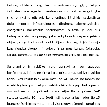
tinklais, elektros energetikos tarpsisteminės jungtys, Baltijos
šalių elektros energetikos bendras sinchronizavimas su galimybe
sinchroniškai jungtis prie kontinentinės ES tinklų, suskystintų
dujų importo infrastruktūros įdiegimas, alternatyviosios
energetikos maksimalus išnaudojimas, o tada, jei dar bus
būtinybė ir dar liks pinigų, gal ir kokį branduolinį energetikos
objektą suręsti. Akivaizdu kad Baltijos šalis daugelis įsivaizduoja
kaip vientisą ekonominį regioną ir tai mus kartais šokiruoja,
tačiau
Energetinė Baltijos šalių chartija,
ko gero, nebloga mintis.
Suneramino ir valdžios vyrų atviravimas per spaudos
konferenciją, kai jau ne pirmą kartą pristatoma, kad lyg ir „nieko
tokio“, kad kokius penkiolika metų po VAE paleidimo mokėsime
už elektrą brangiau, bet po to elektra tikrai bus pigi. Tai ko gero ir
yra tas investuotojo pritraukimo scenarijus. Pamąstykime – VAE
statyba užtruks 10 metų (optimistinis scenarijus), plius tie 15
brangesnės elektros metų – o tai visa Lietuvos žmonių karta! Kas