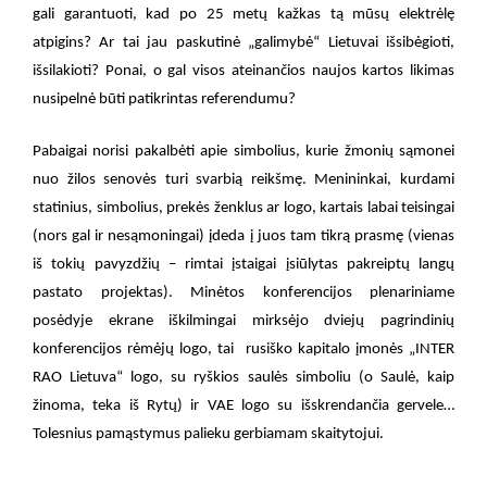
gali garantuoti, kad po 25 metų kažkas tą mūsų elektrėlę
atpigins? Ar tai jau paskutinė „galimybė“ Lietuvai išsibėgioti,
išsilakioti? Ponai, o gal visos ateinančios naujos kartos likimas
nusipelnė būti patikrintas referendumu?
Pabaigai norisi pakalbėti apie simbolius, kurie žmonių sąmonei
nuo žilos senovės turi svarbią reikšmę. Menininkai, kurdami
statinius, simbolius, prekės ženklus ar logo, kartais labai teisingai
(nors gal ir nesąmoningai) įdeda į juos tam tikrą prasmę (vienas
iš tokių pavyzdžių – rimtai įstaigai įsiūlytas pakreiptų langų
pastato projektas). Minėtos konferencijos plenariniame
posėdyje ekrane iškilmingai mirksėjo dviejų pagrindinių
konferencijos rėmėjų logo, tai
rusiško kapitalo įmonės „INTER
RAO Lietuva“ logo, su ryškios saulės simboliu (o Saulė, kaip
žinoma, teka iš Rytų) ir VAE logo su išskrendančia gervele…
Tolesnius pamąstymus palieku gerbiamam skaitytojui.