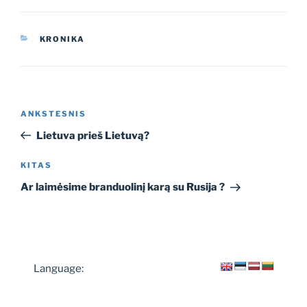
KATEGORIJOS
KRONIKA
Navigacija
Ankstesnis
ANKSTESNIS
tarp
įrašas
Lietuva prieš Lietuvą?
įrašų
Kitas
KITAS
įrašas
Ar laimėsime branduolinį karą su Rusija ?
Language: