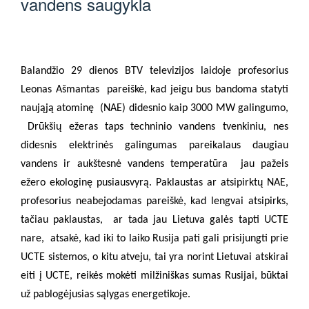
vandens saugykla
Balandžio 29 dienos BTV televizijos laidoje profesorius
Leonas Ašmantas
pareiškė, kad jeigu bus bandoma statyti
naująją atominę
(NAE) didesnio kaip 3000 MW galingumo,
Drūkšių ežeras taps techninio vandens tvenkiniu, nes
didesnis elektrinės galingumas pareikalaus daugiau
vandens ir aukštesnė vandens temperatūra
jau pažeis
ežero ekologinę pusiausvyrą. Paklaustas ar atsipirktų NAE,
profesorius neabejodamas pareiškė, kad lengvai atsipirks,
tačiau paklaustas,
ar tada jau Lietuva galės tapti UCTE
nare,
atsakė, kad iki to laiko Rusija pati gali prisijungti prie
UCTE sistemos, o kitu atveju, tai yra norint Lietuvai atskirai
eiti į UCTE, reikės mokėti milžiniškas sumas Rusijai, būktai
už pablogėjusias sąlygas energetikoje.