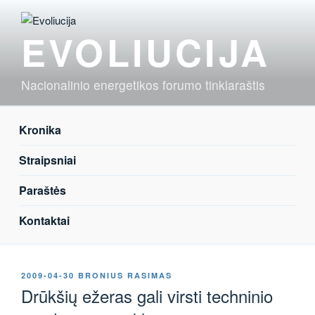
Eiti
prie
EVOLIUCIJA
turinio
Nacionalinio energetikos forumo tinklaraštis
Kronika
Straipsniai
Paraštės
Kontaktai
PASKELBTA
2009-04-30
BRONIUS RASIMAS
Drūkšių ežeras gali virsti techninio