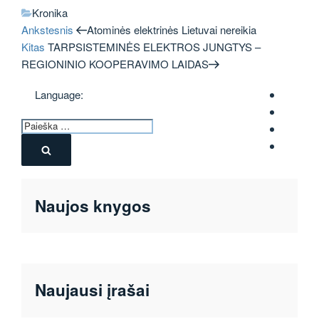
Kategorijos
Kronika
Ankstesnis
Navigacija
Ankstesnis
Atominės elektrinės Lietuvai nereikia
įrašas
Kitas
Kitas
TARPSISTEMINĖS ELEKTROS JUNGTYS –
tarp
įrašas
REGIONINIO KOOPERAVIMO LAIDAS
įrašų
Language:
Ieškoti:
Ieškoti
Naujos knygos
Naujausi įrašai