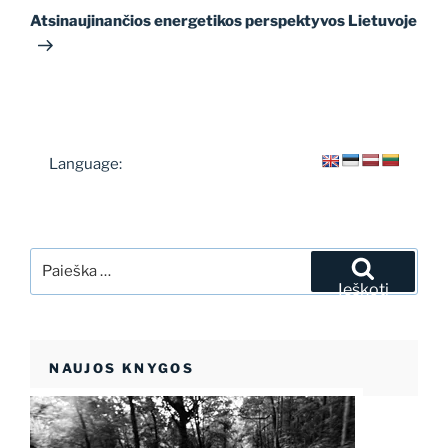
įrašas
Atsinaujinančios energetikos perspektyvos Lietuvoje
Language:
Ieškoti:
Ieškoti
NAUJOS KNYGOS