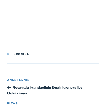
KATEGORIJOS
KRONIKA
Navigacija
Ankstesnis
ANKSTESNIS
tarp
įrašas
Nesaugių branduolinių jėgainių energijos
įrašų
blokavimas
Kitas
KITAS