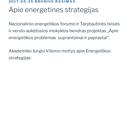
PASKELBTA
2017-05-25
BRONIUS RASIMAS
Apie energetines strategijas
Nacionalinio energetikos forumo ir Tarptautinės teisės
ir verslo aukštosios mokyklos bendras projektas „Apie
energetikos problemas suprantamai ir paprastai“.
Akademiko Jurgio Vilemo mintys apie Energetikos
strategijas: